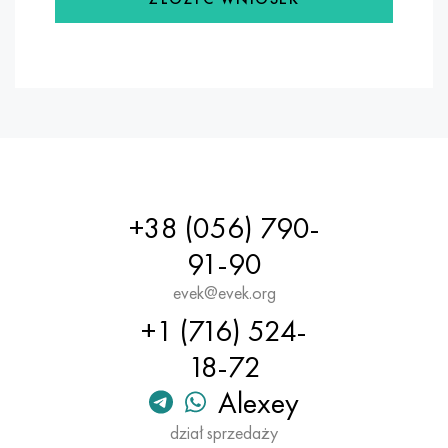
+38 (056) 790-
91-90
evek@evek.org
+1 (716) 524-
18-72
Alexey
dział sprzedaży