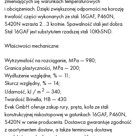
zmieniających się warunkach temperaturowych
Hastelloy C-276
40XFA, 1.7223, AISI 4142
i obciążeniach. Dzięki zwiększonej odporności na korozję
trwałość części wykonanych ze stali 16GAF, P460N,
Hastelloy C2000
45X, 45h, 1,7035
S420N wzrasta 2…3 krotnie. Spawalność stali jest dobra.
Stal 16GAF jest substytutem rzadszej stali 10KhSND.
Hastelloy 3
45HN2MFA, k2425, 45hnmf
Właściwości mechaniczne:
Hastelloy x
A40G, 44smn28, 1.0762, 46s20
Wytrzymałość na rozciąganie, MPa — 980;
Udimet 500
Granica plastyczności, MPa — 200;
Wydłużenie względne, % — 11;
Udimet 720
Skurcz względny, % — 14;
2
Udarność, kJ / m
— 340;
Twardość Brinella, HB — 430.
Evek GmbH oferuje zakup rury, pręta, koła ze stali
konstrukcyjnej niskostopowej w gatunkach 16GAF, P460N,
S420N w cenie producenta. Dostawca gwarantuje zgodność
z asortymentem dostaw, a także terminową dostawę