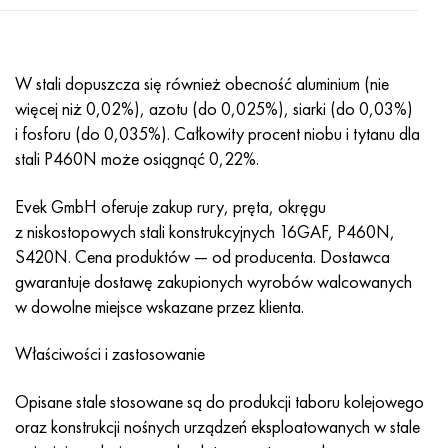
Nimonic 90
rura precyzyjna
H70MFV
AM-350 - poprawka 5548
45Х14Н14В2М
ac35g2, 36smnpb14, 1.0765
Nimonic 263
AM-355 - poprawka 5547
50X14MF
38x2n2ma, 34CrNiMo6, 40NiCrMo7
W stali dopuszcza się również obecność aluminium (nie
więcej niż 0,02%), azotu (do 0,025%), siarki (do 0,03%)
Haynesa 25
Custom 450® - bez S45000
65X13
40hn2ma, 34CrNiMo4, 36hnm
i fosforu (do 0,035%). Całkowity procent niobu i tytanu dla
stali P460N może osiągnąć 0,22%.
Haynesa 188
Grecki Ascoloy 418
90X18MF
38h, 37h
Evek GmbH oferuje zakup rury, pręta, okręgu
Haynesa 230
Rura odporna na korozję
95X18
38XA, 37Cr4, AISI 5135
z niskostopowych stali konstrukcyjnych 16GAF, P460N,
S420N. Cena produktów — od producenta. Dostawca
Hastelloy b2
38HN3MFA, 35nicrmov12-5
gwarantuje dostawę zakupionych wyrobów walcowanych
w dowolne miejsce wskazane przez klienta.
Hastelloy b3
40G, 40Mn4, AISI 1035
Właściwości i zastosowanie
Hastelloy c4
38XM, 42CrMo4, AISI 1.7225
Opisane stale stosowane są do produkcji taboru kolejowego
Hastelloy c22
40ХН, 36NiCr6, AISI 3135
oraz konstrukcji nośnych urządzeń eksploatowanych w stale