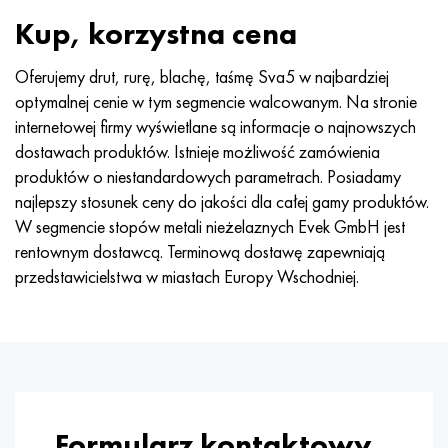
MP159
56DGNH
HN73MBTYu
5B
1.4567 - AISI 304Cu
15X16H2AM
30X, AISI 5130, 30 godz
Kup, korzystna cena
Multimet n155
68NKhVKTYu
XN70YU
TL5
1.4570-aisi303Cu
18X11MNFB
30hg, 30hg
Oferujemy drut, rurę, blachę, taśmę Sva5 w najbardziej
optymalnej cenie w tym segmencie walcowanym. Na stronie
Nikrofer 5923 HMO
79NM, Magnifer 7904
HN75MBTYu
NA 6
1.4574 - Stop PH 15-7 Mo®
18X12VMBFR
30hgsa, 30hgsa
internetowej firmy wyświetlane są informacje o najnowszych
dostawach produktów. Istnieje możliwość zamówienia
Nicrofer 6030
80 mil morskich
XN75TBYu
TS-6
1.4580 - AISI 316Cb
20X12VNMF
30hgsn2a, 30hgsna
produktów o niestandardowych parametrach. Posiadamy
najlepszy stosunek ceny do jakości dla całej gamy produktów.
Nitronik 40
80NMV-VI
XN77TYu
14 tytan
1.4597 - AISI 204Cu
20Х3MFW
30xn2ma, 30CrNiMo8
W segmencie stopów metali nieżelaznych Evek GmbH jest
rentownym dostawcą. Terminową dostawę zapewniają
Nitronik 50
80NHS
XN77TYUR
SP-17
Stop 28 - 1.4563
21NKMT
30хн3а, 31nicr14
przedstawicielstwa w miastach Europy Wschodniej.
Nitronika 60
81HMA
ХН78Т
40 tytanu
Stop 31 - 1.4562
37X12N8G8MFB
34khn3ma, 36NiCrMo16, 35NiCrMo16
Nitronik 75
Rodzaje stopów precyzyjnych
HN80TBY
Stop 254smo® - 1.4547
40X10X2M
35hg, 35hg
Nimonic 80a
Bimetale termostatyczne
N65M, EP982
Stop 926 - 1.4529
40Х9С2
35hgsa, 35hgsa
Formularz kontaktowy