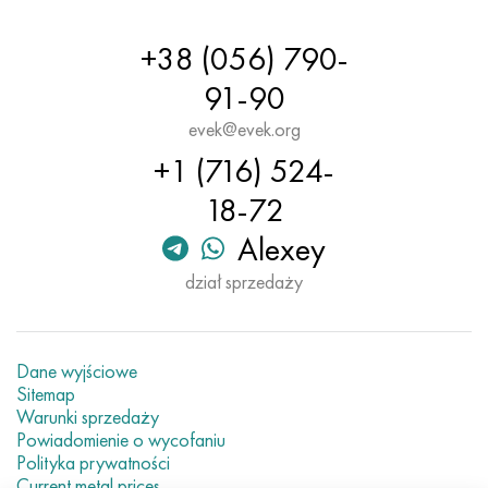
Hastelloy C-276
40XFA, 1.7223, AISI 4142
+38 (056) 790-
Hastelloy C2000
45X, 45h, 1,7035
91-90
Hastelloy 3
45HN2MFA, k2425, 45hnmf
evek@evek.org
+1 (716) 524-
Hastelloy x
A40G, 44smn28, 1.0762, 46s20
18-72
Udimet 500
Alexey
dział sprzedaży
Udimet 720
Dane wyjściowe
Sitemap
Warunki sprzedaży
Powiadomienie o wycofaniu
Polityka prywatności
Current metal prices