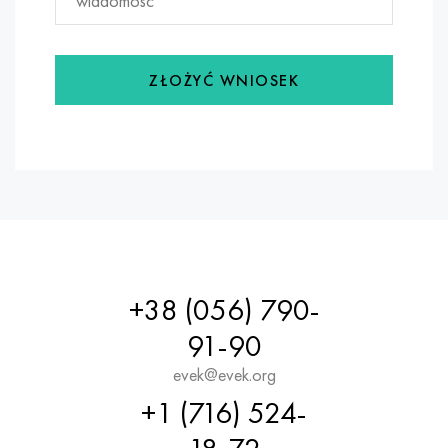
ZŁOŻYĆ WNIOSEK
+38 (056) 790-
91-90
evek@evek.org
+1 (716) 524-