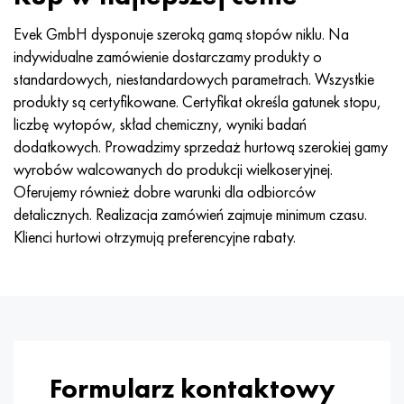
Nimonic 90
rura precyzyjna
H70MFV
AM-350 - poprawka 5548
45Х14Н14В2М
ac35g2, 36smnpb14, 1.0765
Evek GmbH dysponuje szeroką gamą stopów niklu. Na
Nimonic 263
AM-355 - poprawka 5547
50X14MF
38x2n2ma, 34CrNiMo6, 40NiCrMo7
indywidualne zamówienie dostarczamy produkty o
standardowych, niestandardowych parametrach. Wszystkie
Haynesa 25
Custom 450® - bez S45000
65X13
40hn2ma, 34CrNiMo4, 36hnm
produkty są certyfikowane. Certyfikat określa gatunek stopu,
liczbę wytopów, skład chemiczny, wyniki badań
Haynesa 188
Grecki Ascoloy 418
90X18MF
38h, 37h
dodatkowych. Prowadzimy sprzedaż hurtową szerokiej gamy
wyrobów walcowanych do produkcji wielkoseryjnej.
Haynesa 230
Rura odporna na korozję
95X18
38XA, 37Cr4, AISI 5135
Oferujemy również dobre warunki dla odbiorców
detalicznych. Realizacja zamówień zajmuje minimum czasu.
Hastelloy b2
38HN3MFA, 35nicrmov12-5
Klienci hurtowi otrzymują preferencyjne rabaty.
Hastelloy b3
40G, 40Mn4, AISI 1035
Hastelloy c4
38XM, 42CrMo4, AISI 1.7225
Hastelloy c22
40ХН, 36NiCr6, AISI 3135
Formularz kontaktowy