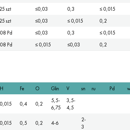
25 szt
≤0,03
0,3
≤ 0,015
25 szt
≤0,03
≤ 0,015
0,2
,08 Pd
≤0,03
0,3
≤ 0,015
,08 Pd
≤ 0,015
≤0,03
0,2
H
Fe
O
Glin
V
sn
ru
Pd
w
5,5-
3,5-
0,015
0,4
0,2
6,75
4,5
2-
0,015
0,5
0,2
4-6
3