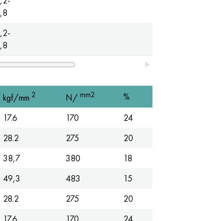
,2-
Podstaw
,8
,2-
Podstaw
,8
2
mm2
%
kgf/mm
N/
17.6
170
24
28.2
275
20
38,7
380
18
49,3
483
15
28.2
275
20
17.6
170
24