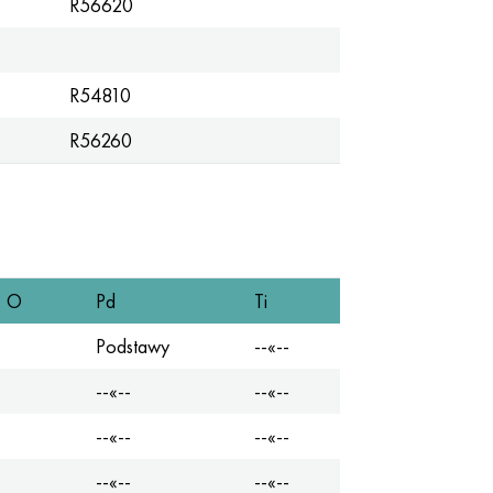
R56620
R54810
R56260
O
Pd
Ti
Podstawy
--«--
--«--
--«--
--«--
--«--
--«--
--«--