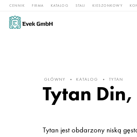
CENNIK
FIRMA
KATALOG
STALI
KIESZONKOWY
KO
Stopy
Stal
Rz
Tytan
niklu
nierdzewna
og
GŁÓWNY
KATALOG
TYTAN
Tytan Din,
Tytan jest obdarzony niską gęst