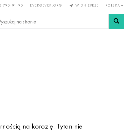
) 790-91-90
EVEK@EVEK.ORG
W DNIEPRZE
POLSKA
e
Stali
Siatki i
lazne
stopowej
połączenia
nością na korozję. Tytan nie