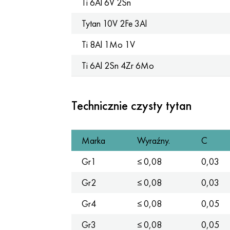
Ti 6Al 6V 2Sn
Tytan 10V 2Fe 3Al
Ti 8Al 1Mo 1V
Ti 6Al 2Sn 4Zr 6Mo
Technicznie czysty tytan
Marka
Wyraźny.
C
Gr1
≤ 0,08
0,03
Gr2
≤ 0,08
0,03
Gr4
≤ 0,08
0,05
Gr3
≤ 0,08
0,05