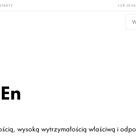
NTAKTY
+38 (056
adkie i
Brąz, miedź,
Metal
niotrwałe
mosiądz
nieże
 En
ością, wysoką wytrzymałością właściwą i odpor