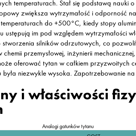
nych temperaturach. Stał się podstawą nauki 
topowy zwiększa wytrzymałość i odporność na ko
 temperaturach do +500°C, kiedy stopy alumin
niklu ustępują im pod względem wytrzymałości w
 stworzenia silników odrzutowych, co pozwolił
w chemii przemysłowej, inżynierii mechanicznej
może oferować tytan w całkiem przyzwoitych c
była niezwykle wysoka. Zapotrzebowanie na t
ny i właściwości fi
h
Analogi gatunków tytanu