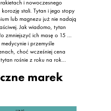
o rakietach i nowoczesnego
rozję stali. Tytan i jego stopy
ium lub magnezu już nie nadają
łaściwej. Jak wiadomo, tytan
o zmniejszyć ich masę o 15 ...
, medycynie i przemyśle
enach, choć wcześniej cena
ytan rośnie z roku na rok…
zyczne marek