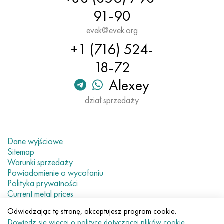
91-90
evek@evek.org
+1 (716) 524-
18-72
Alexey
dział sprzedaży
Dane wyjściowe
Sitemap
Warunki sprzedaży
Powiadomienie o wycofaniu
Polityka prywatności
Current metal prices
Odwiedzając tę stronę, akceptujesz program cookie.
© 2007–2026 «Evek GmbH»
Dowiedz się więcej o polityce dotyczącej plików cookie
.