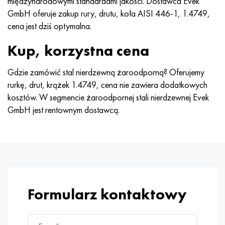
międzynarodowymi standardami jakości. Dostawca Evek
Hastelloy C-276
40XFA, 1.7223, AISI 4142
GmbH oferuje zakup rury, drutu, koła AISI 446-1, 1.4749,
cena jest dziś optymalna.
Hastelloy C2000
45X, 45h, 1,7035
Kup, korzystna cena
Hastelloy 3
45HN2MFA, k2425, 45hnmf
Gdzie zamówić stal nierdzewną żaroodporną? Oferujemy
Hastelloy x
A40G, 44smn28, 1.0762, 46s20
rurkę, drut, krążek 1.4749, cena nie zawiera dodatkowych
kosztów. W segmencie żaroodpornej stali nierdzewnej Evek
Udimet 500
GmbH jest rentownym dostawcą.
Udimet 720
Formularz kontaktowy