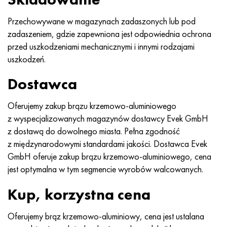
MP159
56DGNH
HN73MBTYu
5B
1.4567 - AISI 304Cu
15X16H2AM
30X, AISI 5130, 30 godz
Przechowywane w magazynach zadaszonych lub pod
Multimet n155
68NKhVKTYu
XN70YU
TL5
1.4570-aisi303Cu
18X11MNFB
30hg, 30hg
zadaszeniem, gdzie zapewniona jest odpowiednia ochrona
przed uszkodzeniami mechanicznymi i innymi rodzajami
Nikrofer 5923 HMO
79NM, Magnifer 7904
HN75MBTYu
NA 6
1.4574 - Stop PH 15-7 Mo®
18X12VMBFR
30hgsa, 30hgsa
uszkodzeń.
Nicrofer 6030
80 mil morskich
XN75TBYu
TS-6
1.4580 - AISI 316Cb
20X12VNMF
30hgsn2a, 30hgsna
Dostawca
Nitronik 40
80NMV-VI
XN77TYu
14 tytan
1.4597 - AISI 204Cu
20Х3MFW
30xn2ma, 30CrNiMo8
Oferujemy zakup brązu krzemowo-aluminiowego
z wyspecjalizowanych magazynów dostawcy Evek GmbH
Nitronik 50
80NHS
XN77TYUR
SP-17
Stop 28 - 1.4563
21NKMT
30хн3а, 31nicr14
z dostawą do dowolnego miasta. Pełna zgodność
z międzynarodowymi standardami jakości. Dostawca Evek
Nitronika 60
81HMA
ХН78Т
40 tytanu
Stop 31 - 1.4562
37X12N8G8MFB
34khn3ma, 36NiCrMo16, 35NiCrMo16
GmbH oferuje zakup brązu krzemowo-aluminiowego, cena
jest optymalna w tym segmencie wyrobów walcowanych.
Nitronik 75
Rodzaje stopów precyzyjnych
HN80TBY
Stop 254smo® - 1.4547
40X10X2M
35hg, 35hg
Kup, korzystna cena
Nimonic 80a
Bimetale termostatyczne
N65M, EP982
Stop 926 - 1.4529
40Х9С2
35hgsa, 35hgsa
Oferujemy brąz krzemowo-aluminiowy, cena jest ustalana