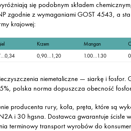
yróżniają się podobnym składem chemicznym
P zgodnie z wymaganiami GOST 4543, a stal 
my krajowej:
el
Krzem
Mangan
C
7…0,34
0,90…1,20
1.00…1.30
0
ieczyszczenia niemetaliczne — siarkę i fosfor
5%, polska norma dopuszcza obecność fosfo
e producenta rury, koła, pręta, które są wyko
2A i 30 hgsna. Dostawca gwarantuje ścisłe 
a terminowy transport wyrobów do konsumen