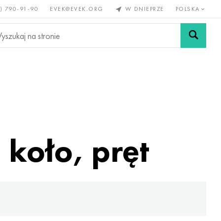
) 790-91-90
EVEK@EVEK.ORG
W DNIEPRZE
POLSKA
e
Stali
Siatki i
lazne
stopowej
połączenia
 koło, pręt