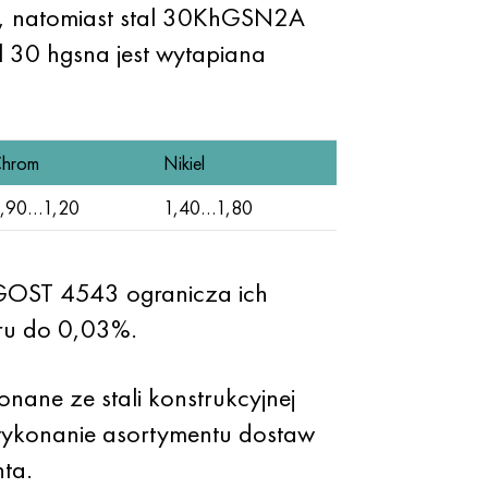
, natomiast stal 30KhGSN2A
30 hgsna jest wytapiana
hrom
Nikiel
,90…1,20
1,40…1,80
. GOST 4543 ogranicza ich
ru do 0,03%.
nane ze stali konstrukcyjnej
wykonanie asortymentu dostaw
ta.