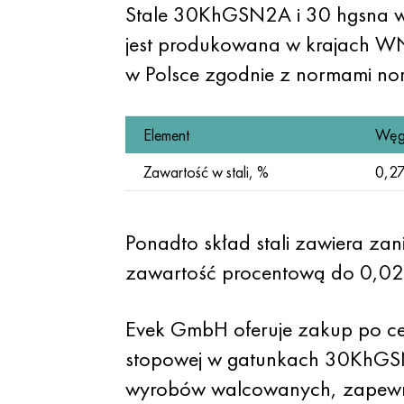
Stale 30KhGSN2A i 30 hgsna w
jest produkowana w krajach WN
w Polsce zgodnie z normami nor
Element
Węgi
Zawartość w stali, %
0,2
Ponadto skład stali zawiera zan
zawartość procentową do 0,02
Evek GmbH oferuje zakup po ceni
stopowej w gatunkach 30KhGSN
wyrobów walcowanych, zapewni