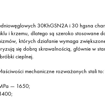
 średniowęglowych 30KhGSN2A i 30 hgsna char
lu i krzemu, dlatego są szeroko stosowane do
nizmów, których działanie wymaga zwiększonej
teryzują się dobrą skrawalnością, głównie w st
róbki cieplnej.
łaściwości mechaniczne rozważanych stali to:
 MPa — 1650;
 1400;