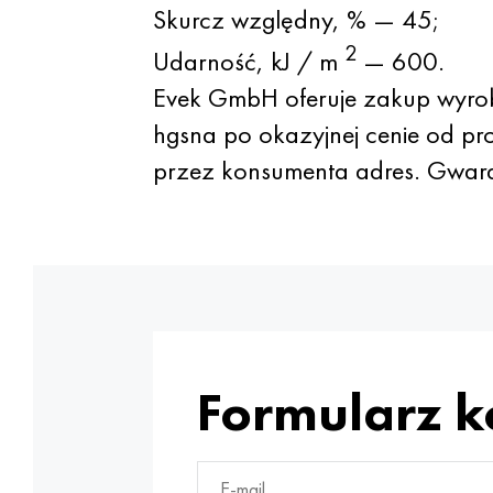
Skurcz względny, % — 45;
2
Udarność, kJ / m
— 600.
Evek GmbH oferuje zakup wyrob
hgsna po okazyjnej cenie od pr
przez konsumenta adres. Gwaran
Formularz 