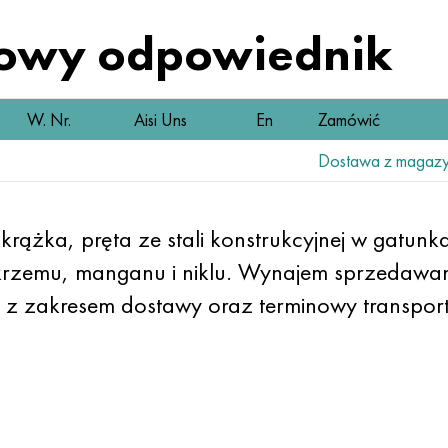
owy odpowiednik
W. Nr.
Aisi Uns
En
Zamówić
Dostawa z magazy
krążka, pręta ze stali konstrukcyjnej w gat
krzemu, manganu i niklu. Wynajem sprzedawany
z zakresem dostawy oraz terminowy transport