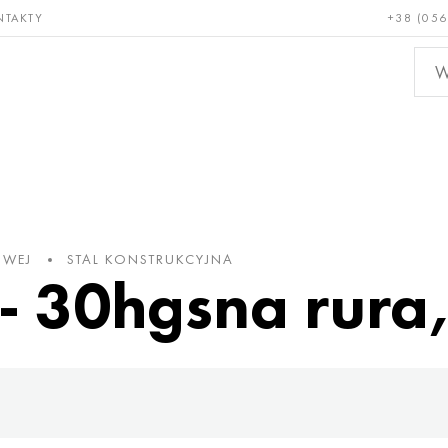
NTAKTY
+38 (056
adkie i
Brąz, miedź,
Metal
niotrwałe
mosiądz
nieże
OWEJ
STAL KONSTRUKCYJNA
 30hgsna rura,