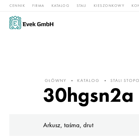
CENNIK
FIRMA
KATALOG
STALI
KIESZONKOWY
KO
Stopy
Stal
Rz
Tytan
niklu
nierdzewna
og
GŁÓWNY
KATALOG
STALI STOP
30hgsn2a -
Arkusz, taśma, drut