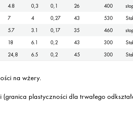
4.8
0,3
0,1
26
400
sto
7
4
0,27
43
530
Sta
5.7
3.1
0,17
35
460
sto
18
6.1
0,2
43
300
Sta
24,8
6.5
0,2
45
300
Sta
ości na wżery.
(granica plastyczności dla trwałego odkształ