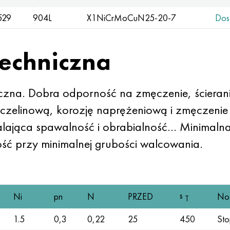
529
904L
X1NiCrMoCuN25-20-7
Dos
techniczna
na. Dobra odporność na zmęczenie, ścieranie
czelinową, korozję naprężeniową i zmęczenie 
alająca spawalność i obrabialność… Minimaln
ć przy minimalnej grubości walcowania.
s
Ni
pn
N
PRZED
Not
T
1.5
0,3
0,22
25
450
Sto