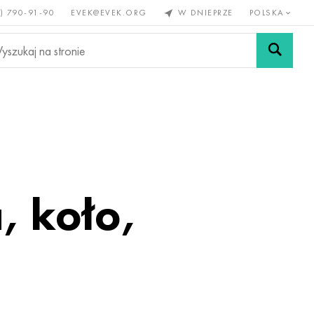
) 790-91-90
EVEK@EVEK.ORG
W DNIEPRZE
POLSKA
e
Stali
Siatki i
lazne
stopowej
połączenia
, koło,