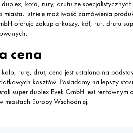
duplex, koła, rury, drutu ze specjalistyczn
iasta. Istnieje możliwość zamówienia produ
H oferuje zakup arkuszy, kół, rur, drutu sup
cowanych.
a cena
koło, rurę, drut, cena jest ustalana na podst
datkowych kosztów. Posiadamy najlepszy stosu
tali super duplex Evek GmbH jest rentownym
 w miastach Europy Wschodniej.