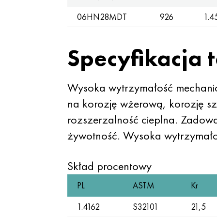
06HN28MDT
926
1.4
Specyfikacja 
Wysoka wytrzymałość mechanicz
na korozję wżerową, korozję sz
rozszerzalność cieplna. Zadow
żywotność. Wysoka wytrzymałoś
Skład procentowy
PL
ASTM
Kr
1.4162
S32101
21,5