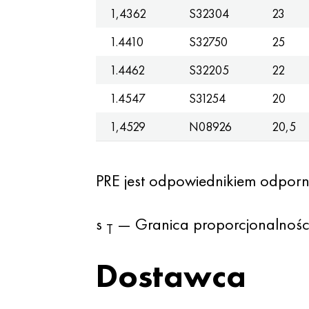
1,4362
S32304
23
1.4410
S32750
25
1.4462
S32205
22
1.4547
S31254
20
1,4529
N08926
20,5
PRE jest odpowiednikiem odporn
s
— Granica proporcjonalności 
T
Dostawca