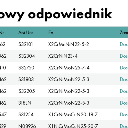
owy odpowiednik
Nr.
Aisi Uns
En
Zam
162
S32101
X2CrMnNiN22-5-2
Dos
362
S32304
X2CrNiN23-4
Dos
410
S32750
X2CrNiMoN25-7-4
Dos
462
S31803
X2CrNiMoN22-5-3
Dos
462
S32205
X2CrNiMoN22-5-3
Dos
462
318LN
X2CrNiMoN22-5-3
Dos
547
S31254
X1CrNiMoCuN20-18-7
Dos
529
N08926
X1NiCrMoCuN25-20-7
Dos