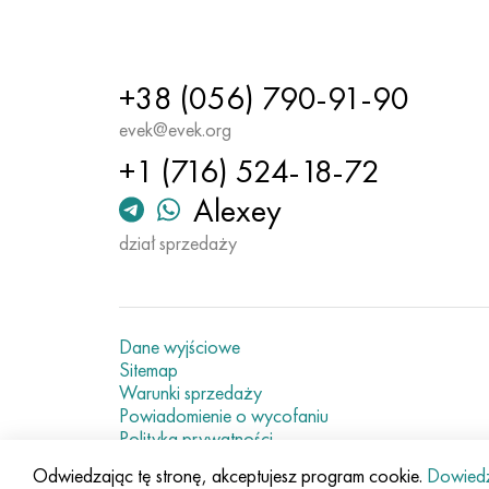
+38 (056) 790-91-90
evek@evek.org
+1 (716) 524-18-72
Alexey
dział sprzedaży
Dane wyjściowe
Sitemap
Warunki sprzedaży
Powiadomienie o wycofaniu
Polityka prywatności
Current metal prices
Odwiedzając tę stronę, akceptujesz program cookie.
Dowiedz 