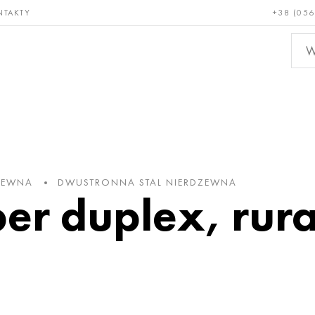
NTAKTY
+38 (056
adkie i
Brąz, miedź,
Metal
niotrwałe
mosiądz
nieże
DZEWNA
DWUSTRONNA STAL NIERDZEWNA
er duplex, rura