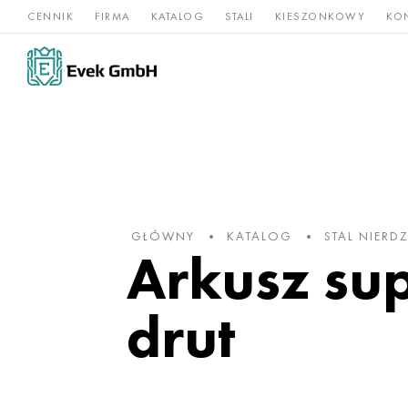
CENNIK
FIRMA
KATALOG
STALI
KIESZONKOWY
KO
Stopy
Stal
Rz
Tytan
niklu
nierdzewna
og
GŁÓWNY
KATALOG
STAL NIER
Arkusz sup
drut