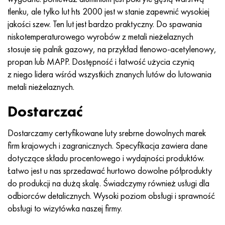
Hastelloy C-276
40XFA, 1.7223, AISI 4142
tlenku, ale tylko lut hts 2000 jest w stanie zapewnić wysokiej
jakości szew. Ten lut jest bardzo praktyczny. Do spawania
Hastelloy C2000
45X, 45h, 1,7035
niskotemperaturowego wyrobów z metali nieżelaznych
stosuje się palnik gazowy, na przykład tlenowo-acetylenowy,
Hastelloy 3
45HN2MFA, k2425, 45hnmf
propan lub MAPP. Dostępność i łatwość użycia czynią
z niego lidera wśród wszystkich znanych lutów do lutowania
Hastelloy x
A40G, 44smn28, 1.0762, 46s20
metali nieżelaznych.
Udimet 500
Dostarczać
Udimet 720
Dostarczamy certyfikowane luty srebrne dowolnych marek
firm krajowych i zagranicznych. Specyfikacja zawiera dane
dotyczące składu procentowego i wydajności produktów.
Łatwo jest u nas sprzedawać hurtowo dowolne półprodukty
do produkcji na dużą skalę. Świadczymy również usługi dla
odbiorców detalicznych. Wysoki poziom obsługi i sprawność
obsługi to wizytówka naszej firmy.