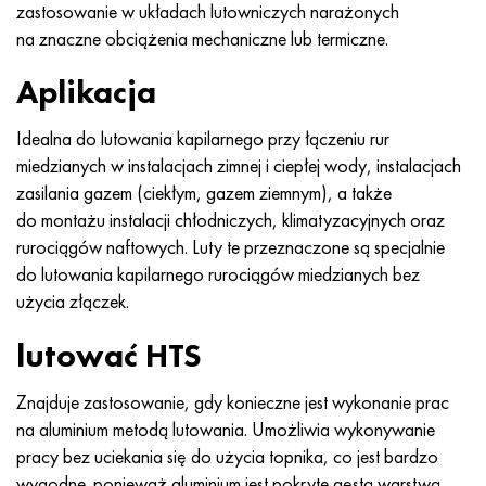
zastosowanie w układach lutowniczych narażonych
Nimonic 90
rura precyzyjna
H70MFV
AM-350 - poprawka 5548
45Х14Н14В2М
ac35g2, 36smnpb14, 1.0765
na znaczne obciążenia mechaniczne lub termiczne.
Nimonic 263
AM-355 - poprawka 5547
50X14MF
38x2n2ma, 34CrNiMo6, 40NiCrMo7
Aplikacja
Haynesa 25
Custom 450® - bez S45000
65X13
40hn2ma, 34CrNiMo4, 36hnm
Idealna do lutowania kapilarnego przy łączeniu rur
miedzianych w instalacjach zimnej i ciepłej wody, instalacjach
Haynesa 188
Grecki Ascoloy 418
90X18MF
38h, 37h
zasilania gazem (ciekłym, gazem ziemnym), a także
do montażu instalacji chłodniczych, klimatyzacyjnych oraz
Haynesa 230
Rura odporna na korozję
95X18
38XA, 37Cr4, AISI 5135
rurociągów naftowych. Luty te przeznaczone są specjalnie
do lutowania kapilarnego rurociągów miedzianych bez
Hastelloy b2
38HN3MFA, 35nicrmov12-5
użycia złączek.
Hastelloy b3
40G, 40Mn4, AISI 1035
lutować HTS
Hastelloy c4
38XM, 42CrMo4, AISI 1.7225
Znajduje zastosowanie, gdy konieczne jest wykonanie prac
na aluminium metodą lutowania. Umożliwia wykonywanie
Hastelloy c22
40ХН, 36NiCr6, AISI 3135
pracy bez uciekania się do użycia topnika, co jest bardzo
wygodne. ponieważ aluminium jest pokryte gęstą warstwą