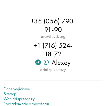
Hastelloy C-276
40XFA, 1.7223, AISI 4142
Hastelloy C2000
45X, 45h, 1,7035
+38 (056) 790-
Hastelloy 3
45HN2MFA, k2425, 45hnmf
91-90
evek@evek.org
Hastelloy x
A40G, 44smn28, 1.0762, 46s20
+1 (716) 524-
Udimet 500
18-72
Alexey
Udimet 720
dział sprzedaży
Dane wyjściowe
Sitemap
Warunki sprzedaży
Powiadomienie o wycofaniu