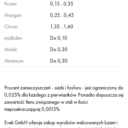
MP159
56DGNH
HN73MBTYu
5B
1.4567 - AISI 304Cu
15X16H2AM
30X, AISI 5130, 30 godz
Krzem:
0,15…0,35
Mangan:
0,25…0,45
Multimet n155
68NKhVKTYu
XN70YU
TL5
1.4570-aisi303Cu
18X11MNFB
30hg, 30hg
Chrom:
1,35…1,60
Nikrofer 5923 HMO
79NM, Magnifer 7904
HN75MBTYu
NA 6
1.4574 - Stop PH 15-7 Mo®
18X12VMBFR
30hgsa, 30hgsa
molibden:
Do 0,10
Nicrofer 6030
80 mil morskich
XN75TBYu
TS-6
1.4580 - AISI 316Cb
20X12VNMF
30hgsn2a, 30hgsna
Miedź:
Do 0,30
Nitronik 40
80NMV-VI
XN77TYu
14 tytan
1.4597 - AISI 204Cu
20Х3MFW
30xn2ma, 30CrNiMo8
Aluminium:
Do 0,30
Nitronik 50
80NHS
XN77TYUR
SP-17
Stop 28 - 1.4563
21NKMT
30хн3а, 31nicr14
Procent zanieczyszczeń - siarki i fosforu - jest ograniczony do
Nitronika 60
81HMA
ХН78Т
40 tytanu
Stop 31 - 1.4562
37X12N8G8MFB
34khn3ma, 36NiCrMo16, 35NiCrMo16
0,025% dla każdego z pierwiastków. Ponadto dopuszcza się
zawartość tlenu związanego w stali w ilości
Nitronik 75
Rodzaje stopów precyzyjnych
HN80TBY
Stop 254smo® - 1.4547
40X10X2M
35hg, 35hg
nieprzekraczającej 0,0015%.
Nimonic 80a
Bimetale termostatyczne
N65M, EP982
Stop 926 - 1.4529
40Х9С2
35hgsa, 35hgsa
Evek GmbH oferuje zakup wyrobów walcowanych luzem i