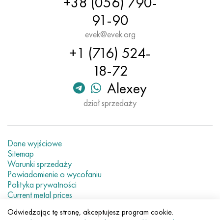
+38 (056) 790-
91-90
evek@evek.org
+1 (716) 524-
18-72
Alexey
dział sprzedaży
Dane wyjściowe
Sitemap
Warunki sprzedaży
Powiadomienie o wycofaniu
Polityka prywatności
Current metal prices
Odwiedzając tę stronę, akceptujesz program cookie.
© 2007–2026 «Evek GmbH»