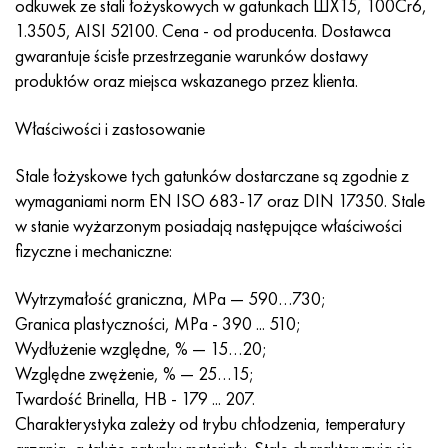
odkuwek ze stali łożyskowych w gatunkach ШХ15, 100Cr6,
Nimonic 90
rura precyzyjna
H70MFV
AM-350 - poprawka 5548
45Х14Н14В2М
ac35g2, 36smnpb14, 1.0765
1.3505, AISI 52100. Cena - od producenta. Dostawca
gwarantuje ścisłe przestrzeganie warunków dostawy
Nimonic 263
AM-355 - poprawka 5547
50X14MF
38x2n2ma, 34CrNiMo6, 40NiCrMo7
produktów oraz miejsca wskazanego przez klienta.
Haynesa 25
Custom 450® - bez S45000
65X13
40hn2ma, 34CrNiMo4, 36hnm
Właściwości i zastosowanie
Haynesa 188
Grecki Ascoloy 418
90X18MF
38h, 37h
Stale łożyskowe tych gatunków dostarczane są zgodnie z
wymaganiami norm EN ISO 683-17 oraz DIN 17350. Stale
Haynesa 230
Rura odporna na korozję
95X18
38XA, 37Cr4, AISI 5135
w stanie wyżarzonym posiadają następujące właściwości
fizyczne i mechaniczne:
Hastelloy b2
38HN3MFA, 35nicrmov12-5
Wytrzymałość graniczna, MPa — 590…730;
Hastelloy b3
40G, 40Mn4, AISI 1035
Granica plastyczności, MPa - 390 ... 510;
Wydłużenie względne, % — 15…20;
Hastelloy c4
38XM, 42CrMo4, AISI 1.7225
Względne zwężenie, % — 25…15;
Twardość Brinella, HB - 179 ... 207.
Hastelloy c22
40ХН, 36NiCr6, AISI 3135
Charakterystyka zależy od trybu chłodzenia, temperatury