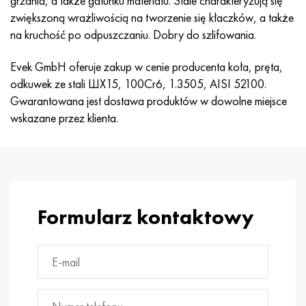
grzania, a także gatunku materiału. Stale charakteryzują się
Hastelloy C-276
40XFA, 1.7223, AISI 4142
zwiększoną wrażliwością na tworzenie się kłaczków, a także
na kruchość po odpuszczaniu. Dobry do szlifowania.
Hastelloy C2000
45X, 45h, 1,7035
Evek GmbH oferuje zakup w cenie producenta koła, pręta,
Hastelloy 3
45HN2MFA, k2425, 45hnmf
odkuwek ze stali ШХ15, 100Cr6, 1.3505, AISI 52100.
Gwarantowana jest dostawa produktów w dowolne miejsce
Hastelloy x
A40G, 44smn28, 1.0762, 46s20
wskazane przez klienta.
Udimet 500
Udimet 720
Formularz kontaktowy