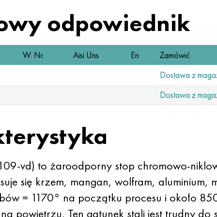
owy odpowiednik
W. Nr.
Aisi Uns
En
Zamówić
Dostawa z maga
Dostawa z maga
kterystyka
09-vd) to żaroodporny stop chromowo-niklow
uje się krzem, mangan, wolfram, aluminium, mo
obów = 1170° na początku procesu i około 8
na powietrzu. Ten gatunek stali jest trudny d