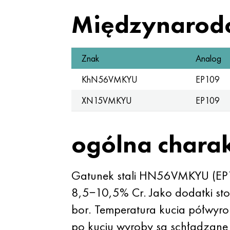
Międzynarod
Znak
Analog
KhN56VMKYU
EP109
XN15VMKYU
EP109
ogólna chara
Gatunek stali HN56VMKYU (EP1
8,5−10,5% Cr. Jako dodatki stos
bor. Temperatura kucia półwyr
po kuciu wyroby są schładzane 