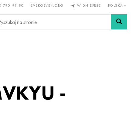
) 790-91-90
EVEK@EVEK.ORG
W DNIEPRZE
POLSKA
e
Stali
Siatki i
lazne
stopowej
połączenia
MVKYU -