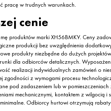
ć pracę w trudnych warunkach.
zej cenie
amę produktów marki ХН56ВМКУ. Ceny zadow
giczne produkcji bez uwzględnienia dodatkow
towe produkty niezbędne do dużych projektów
arunki dla odbiorców detalicznych. Wyposażen
wość realizacji indywidualnych zamówień o n
łej zgodności z wymogami procesu technologi
ane pod zadaszeniem lub w pomieszczeniach 
iami mechanicznymi, kontaktem z wilgocią i 
 minimalne. Odbiorcy hurtowi otrzymują rabaty