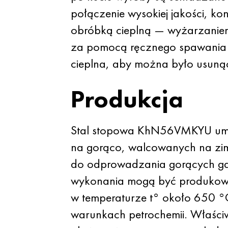
połączenie wysokiej jakości, k
obróbką cieplną — wyżarzaniem
za pomocą ręcznego spawania 
cieplna, aby można było usuną
Produkcja
Stal stopowa KhN56VMKYU umoż
na gorąco, walcowanych na zi
do odprowadzania gorących gaz
wykonania mogą być produkowan
w temperaturze t° około 650 °C
warunkach petrochemii. Właściw