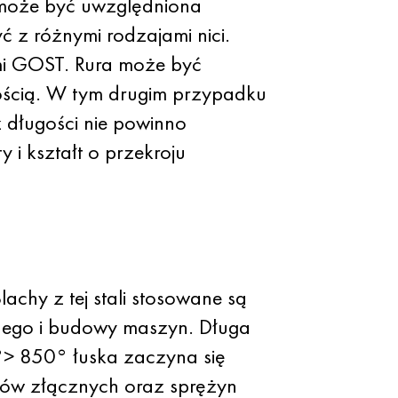
 może być uwzględniona
 z różnymi rodzajami nici.
mi GOST. Rura może być
ością. W tym drugim przypadku
 długości nie powinno
i kształt o przekroju
chy z tej stali stosowane są
znego i budowy maszyn. Długa
°> 850° łuska zaczyna się
ntów złącznych oraz sprężyn