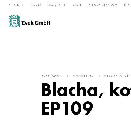
CENNIK
FIRMA
KATALOG
STALI
KIESZONKOWY
KO
Stopy
Stal
Rz
Tytan
niklu
nierdzewna
og
GŁÓWNY
KATALOG
STOPY NIKL
Blacha, k
EP109