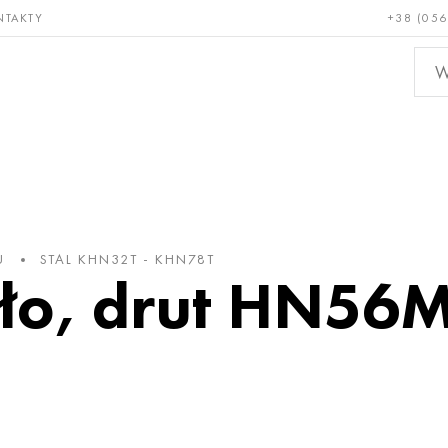
NTAKTY
+38 (056
adkie i
Brąz, miedź,
Metal
niotrwałe
mosiądz
nieże
U
STAL KHN32T - KHN78T
oło, drut HN56