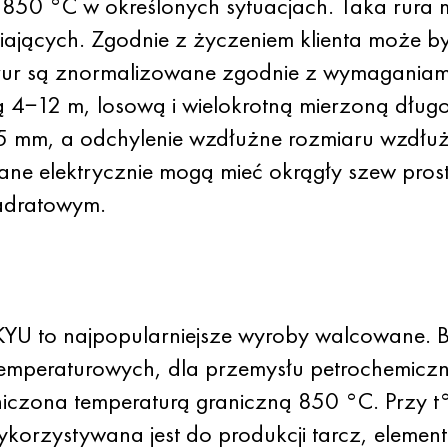
 850 °C w określonych sytuacjach. Taka rura
ających. Zgodnie z życzeniem klienta może być
 rur są znormalizowane zgodnie z wymagania
 4−12 m, losową i wielokrotną mierzoną dług
 5 mm, a odchylenie wzdłużne rozmiaru wzdłuż
e elektrycznie mogą mieć okrągły szew prosty 
adratowym.
YU to najpopularniejsze wyroby walcowane. Bla
otemperaturowych, dla przemysłu petrochemic
niczona temperaturą graniczną 850 °C. Przy t
wykorzystywana jest do produkcji tarcz, eleme