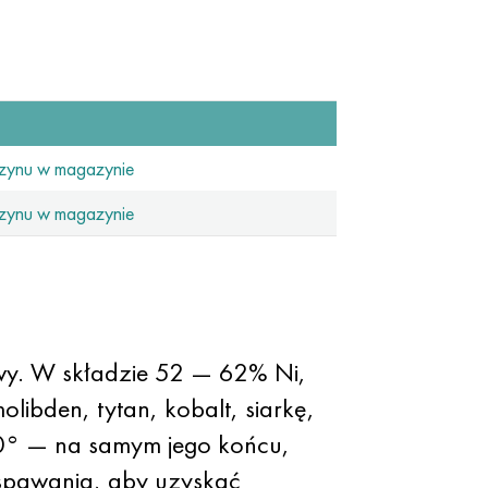
zynu w magazynie
zynu w magazynie
y. W składzie 52 — 62% Ni,
libden, tytan, kobalt, siarkę,
50° — na samym jego końcu,
o spawania, aby uzyskać