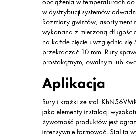
obciążenia w temperaturach do
w dystrybucji systemów odwadni
Rozmiary gwintów, asortyment
wykonana z mierzoną długością
na każde cięcie uwzględnia się
przekraczać 10 mm. Rury spawan
prostokątnym, owalnym lub kw
Aplikacja
Rury i krążki ze stali KhN56VMK
jako elementy instalacji wysok
żywotność produktów jest ogra
intensywnie formować. Stal ta 