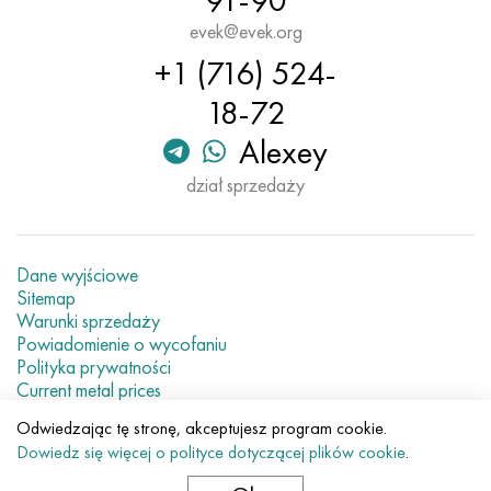
91-90
evek@evek.org
+1 (716) 524-
18-72
Alexey
dział sprzedaży
Dane wyjściowe
Sitemap
Warunki sprzedaży
Powiadomienie o wycofaniu
Polityka prywatności
Current metal prices
Odwiedzając tę stronę, akceptujesz program cookie.
© 2007–2026 «Evek GmbH»
Dowiedz się więcej o polityce dotyczącej plików cookie
.
Korzystanie z zawartości strony internetowej bez
bezpośredniego odniesienia jest zabronione.