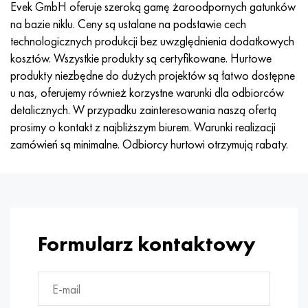
Evek GmbH oferuje szeroką gamę żaroodpornych gatunków
Nimonic 90
rura precyzyjna
H70MFV
AM-350 - poprawka 5548
45Х14Н14В2М
ac35g2, 36smnpb14, 1.0765
na bazie niklu. Ceny są ustalane na podstawie cech
technologicznych produkcji bez uwzględnienia dodatkowych
Nimonic 263
AM-355 - poprawka 5547
50X14MF
38x2n2ma, 34CrNiMo6, 40NiCrMo7
kosztów. Wszystkie produkty są certyfikowane. Hurtowe
produkty niezbędne do dużych projektów są łatwo dostępne
Haynesa 25
Custom 450® - bez S45000
65X13
40hn2ma, 34CrNiMo4, 36hnm
u nas, oferujemy również korzystne warunki dla odbiorców
detalicznych. W przypadku zainteresowania naszą ofertą
Haynesa 188
Grecki Ascoloy 418
90X18MF
38h, 37h
prosimy o kontakt z najbliższym biurem. Warunki realizacji
zamówień są minimalne. Odbiorcy hurtowi otrzymują rabaty.
Haynesa 230
Rura odporna na korozję
95X18
38XA, 37Cr4, AISI 5135
Hastelloy b2
38HN3MFA, 35nicrmov12-5
Hastelloy b3
40G, 40Mn4, AISI 1035
Formularz kontaktowy
Hastelloy c4
38XM, 42CrMo4, AISI 1.7225
Hastelloy c22
40ХН, 36NiCr6, AISI 3135