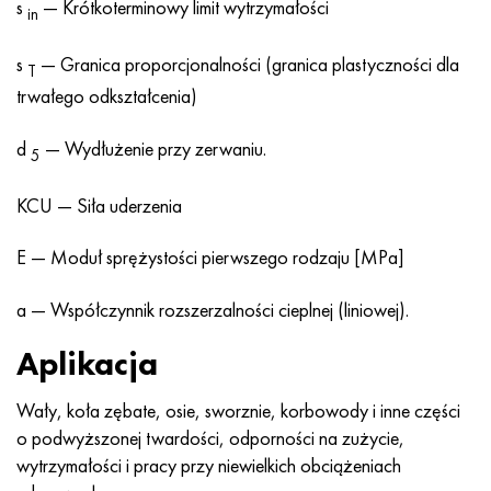
s
— Krótkoterminowy limit wytrzymałości
in
s
— Granica proporcjonalności (granica plastyczności dla
T
trwałego odkształcenia)
d
— Wydłużenie przy zerwaniu.
5
KCU — Siła uderzenia
E — Moduł sprężystości pierwszego rodzaju [MPa]
a — Współczynnik rozszerzalności cieplnej (liniowej).
Aplikacja
Wały, koła zębate, osie, sworznie, korbowody i inne części
o podwyższonej twardości, odporności na zużycie,
wytrzymałości i pracy przy niewielkich obciążeniach