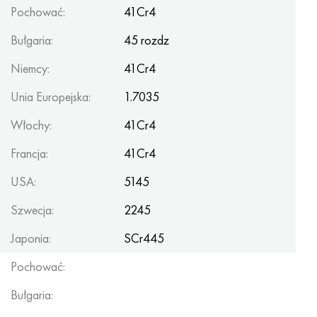
Pochować:
41Cr4
Bułgaria:
45 rozdz
Niemcy:
41Cr4
Unia Europejska:
1.7035
Włochy:
41Cr4
Francja:
41Cr4
USA:
5145
Szwecja:
2245
Japonia:
SCr445
Pochować:
Bułgaria: