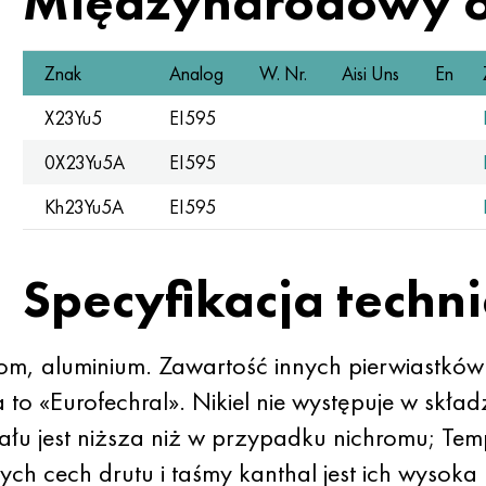
Międzynarodowy 
Znak
Analog
W. Nr.
Aisi Uns
En
X23Yu5
EI595
0X23Yu5A
EI595
Kh23Yu5A
EI595
Specyfikacja techn
rom, aluminium. Zawartość innych pierwiastków
o «Eurofechral». Nikiel nie występuje w składz
ału jest niższa niż w przypadku nichromu; Tem
h cech drutu i taśmy kanthal jest ich wysoka 