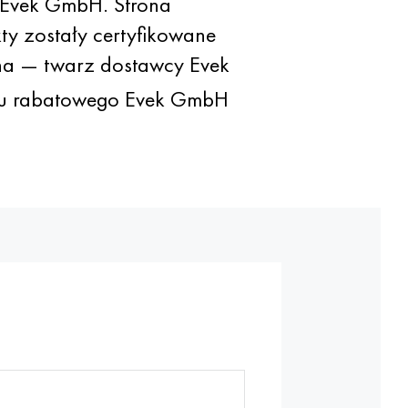
 Evek GmbH. Strona
ty zostały certyfikowane
ena — twarz dostawcy Evek
mu rabatowego Evek GmbH