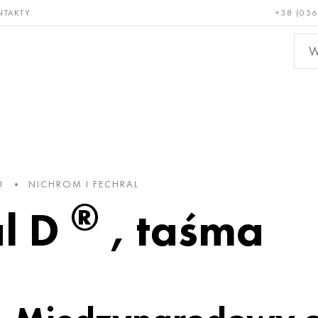
NTAKTY
+38 (056
adkie i
Brąz, miedź,
Metal
niotrwałe
mosiądz
nieże
U
NICHROM I FECHRAL
®
al D
, taśma