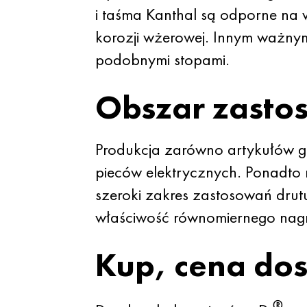
i taśma Kanthal są odporne na 
korozji wżerowej. Innym ważnym
podobnymi stopami.
Obszar zasto
Produkcja zarówno artykułów 
pieców elektrycznych. Ponadto 
szeroki zakres zastosowań drutu
właściwość równomiernego nagrz
Kup, cena do
®