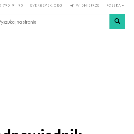
) 790-91-90
EVEK@EVEK.ORG
W DNIEPRZE
POLSKA
e
Stali
Siatki i
lazne
stopowej
połączenia