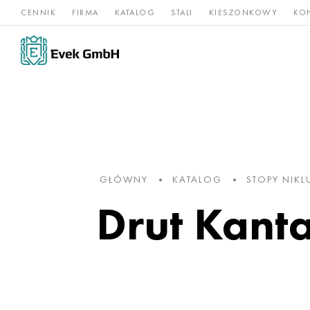
CENNIK
FIRMA
KATALOG
STALI
KIESZONKOWY
KO
Stopy
Stal
Rz
Tytan
niklu
nierdzewna
og
GŁÓWNY
KATALOG
STOPY NIKL
Drut Kant