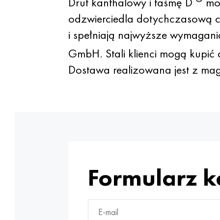
Drut kanthalowy i taśmę D
moż
odzwierciedla dotychczasową ce
i spełniają najwyższe wymagani
GmbH. Stali klienci mogą kupić 
Dostawa realizowana jest z ma
Formularz 