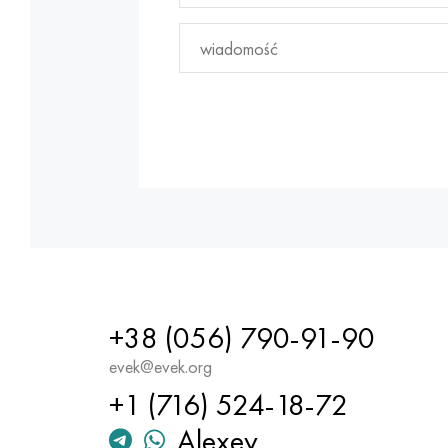
+38 (056) 790-91-90
evek@evek.org
+1 (716) 524-18-72
Alexey