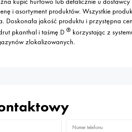
na kupić hurtowo lub detalicznie u dostawcy
nę i asortyment produktów. Wszystkie produk
a. Doskonała jakość produktu i przystępna c
®
drut pkanthal i taśmę D
korzystając z syste
gazynów zlokalizowanych.
kontaktowy