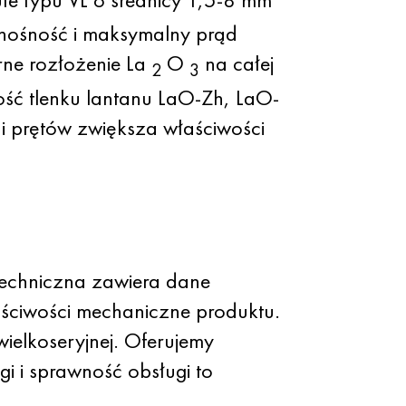
 nośność i maksymalny prąd
erne rozłożenie La
O
na całej
2
3
ość tlenku lantanu LaO-Zh, LaO-
 i prętów zwiększa właściwości
techniczna zawiera dane
ściwości mechaniczne produktu.
ielkoseryjnej. Oferujemy
i i sprawność obsługi to