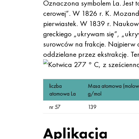
Oznaczona symbolem La. Jest to 
cerowej”. W 1826 r. K. Mozande
pierwiastek. W 1839 r. Naukowc
greckiego „ukrywam się”, „ukry
surowców na frakcje. Najpierw o
oddzielane przez ekstrakcję. Ten
277 ° C, z sześcienną 
liczba
Masa atomowa (molow
atomowa La
g/mol
nr 57
139
Aplikacja