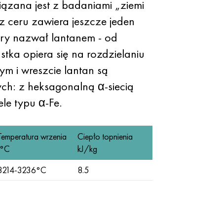
iązana jest z badaniami „ziemi
z ceru zawiera jeszcze jeden
óry nazwał lantanem - od
tka opiera się na rozdzielaniu
m i wreszcie lantan są
nych: z heksagonalną α-siecią
le typu α-Fe.
Temperatura wrzenia
Ciepło topnienia
t°C
kJ/kg
3214-3236°С
8.5