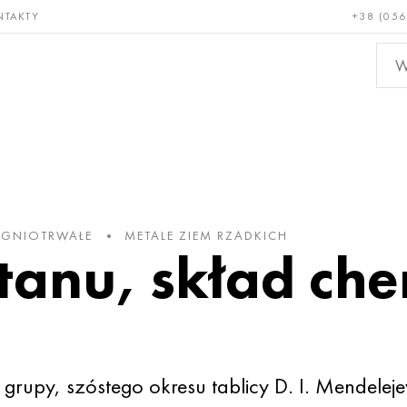
NTAKTY
+38 (056
adkie i
Brąz, miedź,
Metal
niotrwałe
mosiądz
nieże
 OGNIOTRWAŁE
METALE ZIEM RZADKICH
tanu, skład ch
ej grupy, szóstego okresu tablicy
D. I. Mendelej