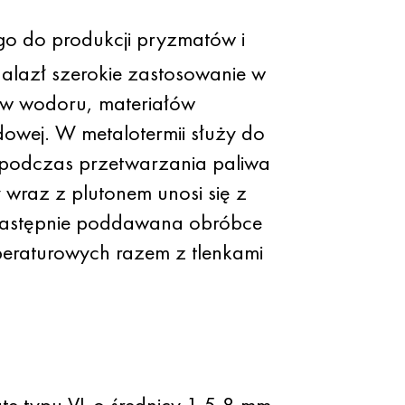
go do produkcji pryzmatów i
nalazł szerokie zastosowanie w
rów wodoru, materiałów
owej. W metalotermii służy do
 podczas przetwarzania paliwa
 wraz z plutonem unosi się z
 następnie poddawana obróbce
eraturowych razem z tlenkami
te typu VL o średnicy 1,5-8 mm