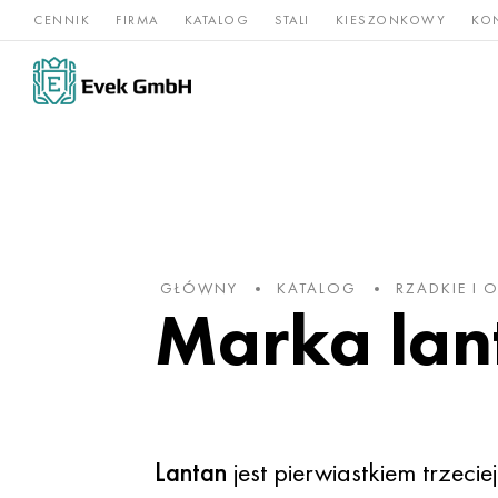
CENNIK
FIRMA
KATALOG
STALI
KIESZONKOWY
KO
Stopy
Stal
Rz
Tytan
niklu
nierdzewna
og
GŁÓWNY
KATALOG
RZADKIE I
Marka lan
Lantan
jest pierwiastkiem trzeci