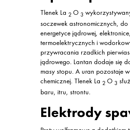
Tlenek La
O
wykorzystywany 
2
3
soczewek astronomicznych, do s
energetyce jądrowej, elektronic
termoelektrycznych i wodorkowy
przywracania rzadkich pierwia
jądrowego. Lantan dodaje się d
masy stopu. A uran pozostaje 
chemicznej. Tlenek La
O
służ
2
3
baru, itru, strontu.
Elektrody spa
Pręty wolframowe z dodatkiem 