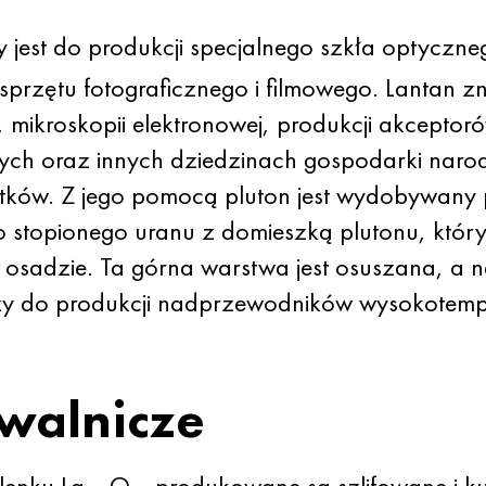
jest do produkcji specjalnego szkła optyczne
przętu fotograficznego i filmowego. Lantan z
e, mikroskopii elektronowej, produkcji akcepto
ch oraz innych dziedzinach gospodarki narod
stków. Z jego pomocą pluton jest wydobywany
o stopionego uranu z domieszką plutonu, który
w osadzie. Ta górna warstwa jest osuszana, a
y do produkcji nadprzewodników wysokotemp
walnicze
tlenku La
O
produkowane są szlifowane i ku