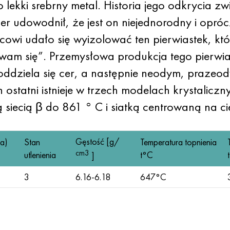
lekki srebrny metal. Historia jego odkrycia zw
r udowodnił, że jest on niejednorodny i opróc
owi udało się wyizolować ten pierwiastek, kt
wam się”. Przemysłowa produkcja tego pierwias
ddziela się cer, a następnie neodym, prazeody
 ostatni istnieje w trzech modelach krystalicz
siecią β do 861 ° C i siatką centrowaną na cie
Gęstość [g/
a)
Stan
Temperatura topnienia
cm3
utlenienia
t°C
]
3
6.16-6.18
647°С