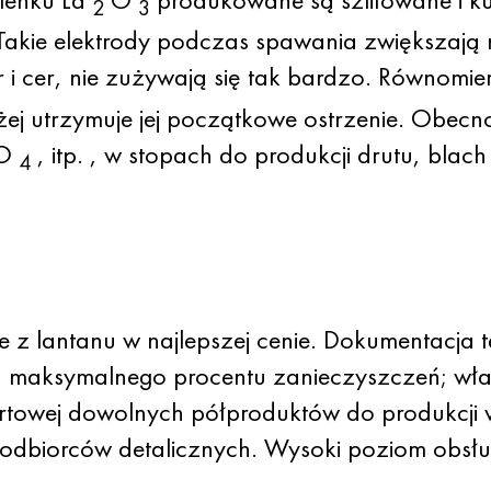
2
3
 Takie elektrody podczas spawania zwiększają
or i cer, nie zużywają się tak bardzo. Równomi
żej utrzymuje jej początkowe ostrzenie. Obecn
SO
,
itp.
, w stopach do produkcji drutu, blach
4
z lantanu w najlepszej cenie. Dokumentacja 
 maksymalnego procentu zanieczyszczeń; wła
urtowej dowolnych półproduktów do produkcji w
odbiorców detalicznych. Wysoki poziom obsług