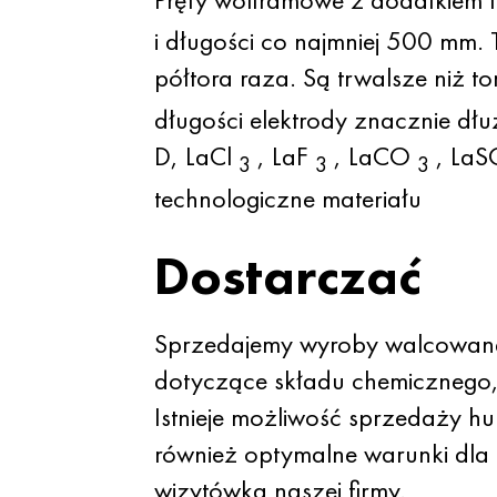
i długości co najmniej 500 mm.
półtora raza. Są trwalsze niż t
długości elektrody znacznie dłu
D, LaCl
, LaF
, LaCO
, La
3
3
3
technologiczne materiału
Dostarczać
Sprzedajemy wyroby walcowane 
dotyczące składu chemicznego,
Istnieje możliwość sprzedaży h
również optymalne warunki dla 
wizytówka naszej firmy.