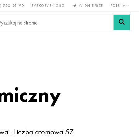
) 790-91-90
EVEK@EVEK.ORG
W DNIEPRZE
POLSKA
e
Stali
Siatki i
lazne
stopowej
połączenia
emiczny
ewa
. Liczba atomowa 57.