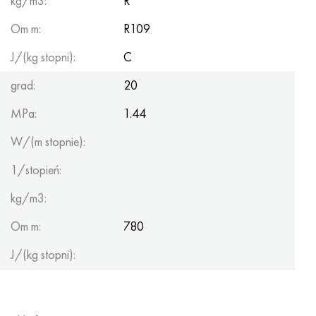
kg/m3:
R
Hastelloy C-276
40XFA, 1.7223, AISI 4142
Om m:
R109
Hastelloy C2000
45X, 45h, 1,7035
J/(kg stopni):
C
Hastelloy 3
45HN2MFA, k2425, 45hnmf
grad:
20
MPa:
1.44
Hastelloy x
A40G, 44smn28, 1.0762, 46s20
W/(m stopnie):
Udimet 500
1/stopień:
Udimet 720
kg/m3:
Om m:
780
J/(kg stopni):