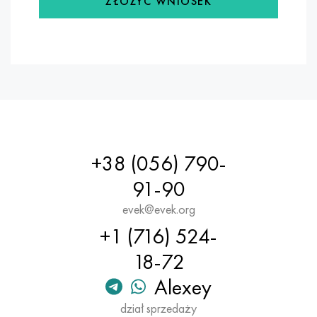
ZŁOŻYĆ WNIOSEK
+38 (056) 790-
91-90
evek@evek.org
+1 (716) 524-
18-72
Alexey
dział sprzedaży