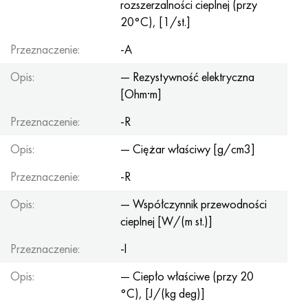
rozszerzalności cieplnej (przy
20°С), [1/st.]
Przeznaczenie:
-A
Opis:
— Rezystywność elektryczna
[Ohm·m]
Przeznaczenie:
-R
Opis:
— Ciężar właściwy [g/cm3]
Przeznaczenie:
-R
Opis:
— Współczynnik przewodności
cieplnej [W/(m st.)]
Przeznaczenie:
-l
Opis:
— Ciepło właściwe (przy 20
°C), [J/(kg deg)]