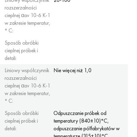
rozszerzalności
cieplnej αav 10-6 K-1
w zakresie temperatur,
° С:
Sposób obróbki
cieplnej próbek i
detali:
Liniowy współczynnik
Nie więcej niż 1,0
rozszerzalności
cieplnej αav 10-6 K-1
w zakresie temperatur,
° С:
Sposób obróbki
Odpuszczanie próbek od
cieplnej próbek i
temperatury (840±10)°C,
detali:
odpuszczanie półfabrykatów w
temperaturze (315±10)°C,