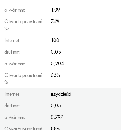
Hastelloy C-276
40XFA, 1.7223, AISI 4142
otwór mm:
1.09
Hastelloy C2000
45X, 45h, 1,7035
Otwarta przestrzeń
74%
%:
Hastelloy 3
45HN2MFA, k2425, 45hnmf
Internet:
100
Hastelloy x
A40G, 44smn28, 1.0762, 46s20
drut mm:
0,05
Udimet 500
otwór mm:
0,204
Otwarta przestrzeń
65%
Udimet 720
%:
Internet:
trzydzieści
drut mm:
0,05
otwór mm:
0,797
Otwarta przestrzeń
88%