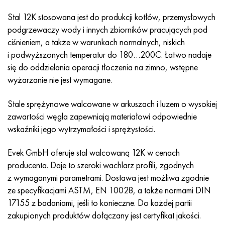
MP159
56DGNH
HN73MBTYu
5B
1.4567 - AISI 304Cu
15X16H2AM
30X, AISI 5130, 30 godz
Stal 12K stosowana jest do produkcji kotłów, przemysłowych
podgrzewaczy wody i innych zbiorników pracujących pod
Multimet n155
68NKhVKTYu
XN70YU
TL5
1.4570-aisi303Cu
18X11MNFB
30hg, 30hg
ciśnieniem, a także w warunkach normalnych, niskich
i podwyższonych temperatur do 180…200C. Łatwo nadaje
Nikrofer 5923 HMO
79NM, Magnifer 7904
HN75MBTYu
NA 6
1.4574 - Stop PH 15-7 Mo®
18X12VMBFR
30hgsa, 30hgsa
się do oddzielania operacji tłoczenia na zimno, wstępne
wyżarzanie nie jest wymagane.
Nicrofer 6030
80 mil morskich
XN75TBYu
TS-6
1.4580 - AISI 316Cb
20X12VNMF
30hgsn2a, 30hgsna
Stale sprężynowe walcowane w arkuszach i luzem o wysokiej
Nitronik 40
80NMV-VI
XN77TYu
14 tytan
1.4597 - AISI 204Cu
20Х3MFW
30xn2ma, 30CrNiMo8
zawartości węgla zapewniają materiałowi odpowiednie
wskaźniki jego wytrzymałości i sprężystości.
Nitronik 50
80NHS
XN77TYUR
SP-17
Stop 28 - 1.4563
21NKMT
30хн3а, 31nicr14
Evek GmbH oferuje stal walcowaną 12K w cenach
Nitronika 60
81HMA
ХН78Т
40 tytanu
Stop 31 - 1.4562
37X12N8G8MFB
34khn3ma, 36NiCrMo16, 35NiCrMo16
producenta. Daje to szeroki wachlarz profili, zgodnych
z wymaganymi parametrami. Dostawa jest możliwa zgodnie
Nitronik 75
Rodzaje stopów precyzyjnych
HN80TBY
Stop 254smo® - 1.4547
40X10X2M
35hg, 35hg
ze specyfikacjami ASTM, EN 10028, a także normami DIN
17155 z badaniami, jeśli to konieczne. Do każdej partii
Nimonic 80a
Bimetale termostatyczne
N65M, EP982
Stop 926 - 1.4529
40Х9С2
35hgsa, 35hgsa
zakupionych produktów dołączany jest certyfikat jakości.