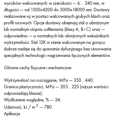
Incotherm
47nd
HN62VMYUT
WT-35
1.4466 - AISI 310MoLn
10X17H13M3T
2,0872, CuNi10Fe1Mn, Cw352h
Czerwony mosiądz
45G2, 45g2, AISI 1144
Р6М5, 1.3343, hs6-5-2, sw7m
wyrobów walcowanych: w szerokości — 6… 240 mm, w
długości — od 1500x4200 do 5000x18000 mm. Dostawy
Incotest
47НХР
HN62MVKYU
PT-1M
Stop Al6xn
10X18N18Yu4D
Silikonowy brąz aluminiowy
C84400, CuSn2ZnPb
Stal konstrukcyjna stopowa
Р6М5К5, 1.3243, hs6-5-2-5
realizowane są w postaci walcowanych grubych blach oraz
profili rurowych. Opcje dostawy obejmują stal o obniżonym
Jette M152
49KF
HN63MB
PT-3V
15-7Ph® - 1.4532
11X11N2V2MF
CW301G, C64200
C83600, CuSn5ZnPb
10g2, 10g2, AISI 1513
R6M5F3, 1.3344, hs6-5-3
lub normalnym stopniu odtleniania (klasy A, B i C) oraz —
odpowiednio — o normalnych lub obniżonych wskaźnikach
Kobalt 6B
49K2F, 49K2FA-VI
XN65VM
PT-7M
PH 13-8 Mo - 1,4534
12X18H9T
brąz krzemowy
12X2H4A, 15NiCr13, 1.5752
Р9М4К8,1.3207
wytrzymałości. Stal 12K w stanie walcowanym na gorąco
dobrze nadaje się do spawania dyfuzyjnego bez stosowania
marowanie 250
Stop 50N
HN65VMTYU
2B
1.4542 - 17-4Ph®
13H11N2V2MF
C65500, CuAl11Fe3
AC14, 11SMnPb30
R12F3, 1.3318, sw12
specjalnych technologii i nagrzewania łączonych elementów.
Rene 41
Stop 50NP
KhN67MVTYu
SPT-2 sv
Custom 455® - 1.4543 - uns 45500
15x11mf
C65620, CuSi3Fe2Zn3
20G, 20min5
P18, 1.3355, hs18-0-1, sw18
Główne cechy fizyczne i mechaniczne:
Wytrzymałość na rozciąganie, MPa — 350…440;
Marażowanie 300
50NHS
KhN68VKTYU
AT3
1.4545 - 15-5Ph®
15х12vnmf
C65100, CuSi1,5
20XH3A, AISI 4320, 20hn3a
Stal węglowa
Granica plastyczności, MPa — 205…225 (niższe wartości
odpowiadają blasze);
Marażowanie 350
Stop 52N
KhN68VMTYUK-vd
3M
1.4548 - 17-4Ph®
15Х12Н2MVFAB
Brąz cynowo-ołowiowy
20HM, 24CrMo5, 20hm
У10,1.1645, C105W1
Wydłużenie względne, % — 24;
2
MP35N
52K12F
HN70VMTYU
TL3
1.4550 - AISI 347
15X16K5N2MVFAB
c92200, CuSn6Zn4Pb2
25KhGM, 20CrMo5, 1.7264
11G12, 110G13L, X120Mn12
Udarność, kJ / m
— 780.
Aplikacja