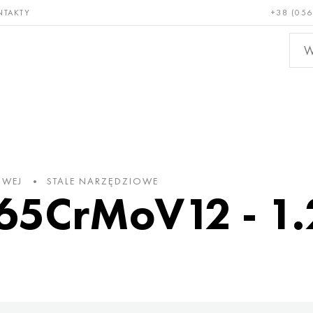
NTAKTY
+38 (056
adkie i
Brąz, miedź,
Metal
niotrwałe
mosiądz
nieże
OWEJ
STALE NARZĘDZIOWE
65CrMoV12 - 1.