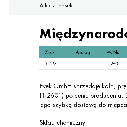
Arkusz, pasek
Międzynarod
Znak
Analog
W. Nr.
X12M
1.2601
Evek GmbH sprzedaje koła, prę
(1.2601) po cenie producenta. 
jego szybką dostawę do miejsca
Skład chemiczny