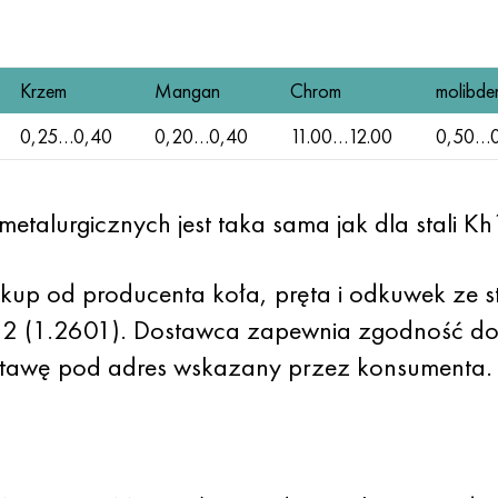
Krzem
Mangan
Chrom
molibde
0,25…0,40
0,20…0,40
11.00…12.00
0,50…0
etalurgicznych jest taka sama jak dla stali K
kup od producenta koła, pręta i odkuwek ze s
 (1.2601). Dostawca zapewnia zgodność do
stawę pod adres wskazany przez konsumenta.