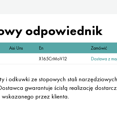
owy odpowiednik
Aisi Uns
En
Zamówić
X165CrMoV12
Dostawa z ma
ty i odkuwki ze stopowych stali narzędziow
Dostawca gwarantuje ścisłą realizację dostarc
 wskazanego przez klienta.