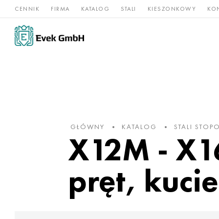
CENNIK
FIRMA
KATALOG
STALI
KIESZONKOWY
KO
Stopy
Stal
Rz
Tytan
niklu
nierdzewna
og
GŁÓWNY
KATALOG
STALI STOP
X12M - X1
pręt, kucie