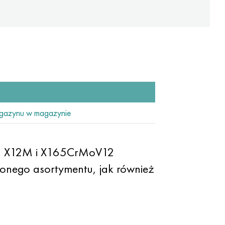
gazynu w magazynie
ych X12M i X165CrMoV12
zonego asortymentu, jak również