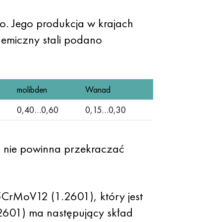
o. Jego produkcja w krajach
emiczny stali podano
molibden
Wanad
0,40…0,60
0,15…0,30
 — nie powinna przekraczać
5CrMoV12 (1.2601), który jest
601) ma następujący skład