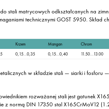
 do stali matrycowych odkształcanych na zimn
aganiami technicznymi GOST 5950. Skład ch
Krzem
Mangan
Chrom
65
0,15…0,35
0,15…0,40
11.50…13.00
alicznych w składzie stali — siarki i fosforu
iednikiem rozważanej stali jest gatunek X16
ie z normą DIN 17350 stal X165CrMoV12 (1.2