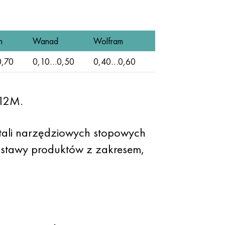
n
Wanad
Wolfram
,70
0,10…0,50
0,40…0,60
h12M.
tali narzędziowych stopowych
stawy produktów z zakresem,