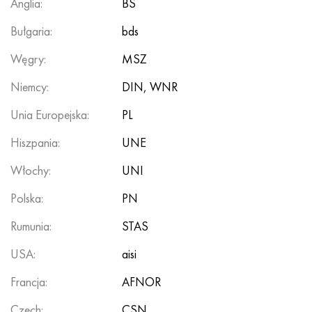
Anglia:
BS
Hastelloy C-276
40XFA, 1.7223, AISI 4142
Bułgaria:
bds
Hastelloy C2000
45X, 45h, 1,7035
Węgry:
MSZ
Hastelloy 3
45HN2MFA, k2425, 45hnmf
Niemcy:
DIN, WNR
Hastelloy x
A40G, 44smn28, 1.0762, 46s20
Unia Europejska:
PL
Hiszpania:
UNE
Udimet 500
Włochy:
UNI
Udimet 720
Polska:
PN
Rumunia:
STAS
USA:
aisi
Francja:
AFNOR
Czech:
CSN