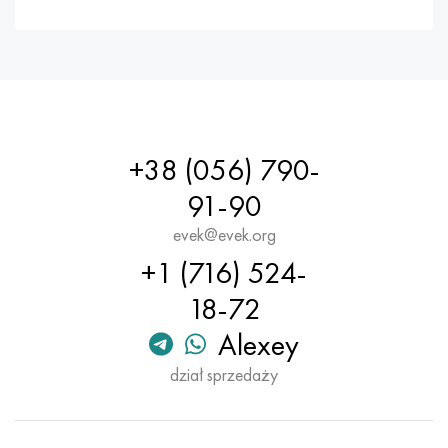
+38 (056) 790-
91-90
evek@evek.org
+1 (716) 524-
18-72
Alexey
dział sprzedaży