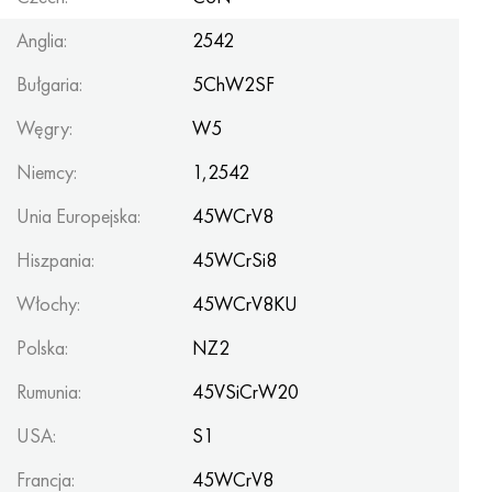
Anglia:
2542
Bułgaria:
5ChW2SF
Węgry:
W5
Niemcy:
1,2542
Unia Europejska:
45WCrV8
Hiszpania:
45WCrSi8
Włochy:
45WCrV8KU
Polska:
NZ2
Rumunia:
45VSiCrW20
USA:
S1
Francja:
45WCrV8