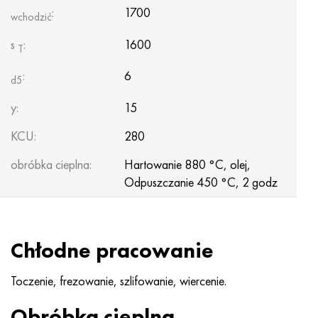
MP159
56DGNH
HN73MBTYu
5B
1.4567 - AISI 304Cu
15X16H2AM
30X, AISI 5130, 30 godz
:
1700
wchodzić
Multimet n155
68NKhVKTYu
XN70YU
TL5
1.4570-aisi303Cu
18X11MNFB
30hg, 30hg
s
:
1600
T
:
6
Nikrofer 5923 HMO
79NM, Magnifer 7904
HN75MBTYu
NA 6
1.4574 - Stop PH 15-7 Mo®
18X12VMBFR
30hgsa, 30hgsa
d5
y:
15
Nicrofer 6030
80 mil morskich
XN75TBYu
TS-6
1.4580 - AISI 316Cb
20X12VNMF
30hgsn2a, 30hgsna
KCU:
280
Nitronik 40
80NMV-VI
XN77TYu
14 tytan
1.4597 - AISI 204Cu
20Х3MFW
30xn2ma, 30CrNiMo8
obróbka cieplna:
Hartowanie 880 °C, olej,
Odpuszczanie 450 °C, 2 godz
Nitronik 50
80NHS
XN77TYUR
SP-17
Stop 28 - 1.4563
21NKMT
30хн3а, 31nicr14
Nitronika 60
81HMA
ХН78Т
40 tytanu
Stop 31 - 1.4562
37X12N8G8MFB
34khn3ma, 36NiCrMo16, 35NiCrMo16
Chłodne pracowanie
Nitronik 75
Rodzaje stopów precyzyjnych
HN80TBY
Stop 254smo® - 1.4547
40X10X2M
35hg, 35hg
Toczenie, frezowanie, szlifowanie, wiercenie.
Nimonic 80a
Bimetale termostatyczne
N65M, EP982
Stop 926 - 1.4529
40Х9С2
35hgsa, 35hgsa
Obróbka cieplna