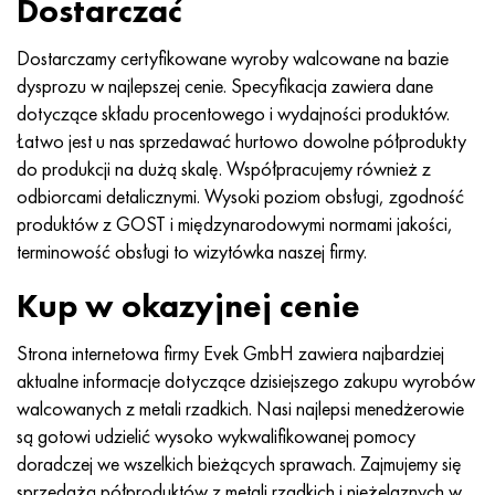
Dostarczać
MP159
56DGNH
HN73MBTYu
5B
1.4567 - AISI 304Cu
15X16H2AM
30X, AISI 5130, 30 godz
Dostarczamy certyfikowane wyroby walcowane na bazie
Multimet n155
68NKhVKTYu
XN70YU
TL5
1.4570-aisi303Cu
18X11MNFB
30hg, 30hg
dysprozu w najlepszej cenie. Specyfikacja zawiera dane
dotyczące składu procentowego i wydajności produktów.
Nikrofer 5923 HMO
79NM, Magnifer 7904
HN75MBTYu
NA 6
1.4574 - Stop PH 15-7 Mo®
18X12VMBFR
30hgsa, 30hgsa
Łatwo jest u nas sprzedawać hurtowo dowolne półprodukty
do produkcji na dużą skalę. Współpracujemy również z
Nicrofer 6030
80 mil morskich
XN75TBYu
TS-6
1.4580 - AISI 316Cb
20X12VNMF
30hgsn2a, 30hgsna
odbiorcami detalicznymi. Wysoki poziom obsługi, zgodność
produktów z GOST i międzynarodowymi normami jakości,
Nitronik 40
80NMV-VI
XN77TYu
14 tytan
1.4597 - AISI 204Cu
20Х3MFW
30xn2ma, 30CrNiMo8
terminowość obsługi to wizytówka naszej firmy.
Nitronik 50
80NHS
XN77TYUR
SP-17
Stop 28 - 1.4563
21NKMT
30хн3а, 31nicr14
Kup w okazyjnej cenie
Nitronika 60
81HMA
ХН78Т
40 tytanu
Stop 31 - 1.4562
37X12N8G8MFB
34khn3ma, 36NiCrMo16, 35NiCrMo16
Strona internetowa firmy Evek GmbH zawiera najbardziej
aktualne informacje dotyczące dzisiejszego zakupu wyrobów
Nitronik 75
Rodzaje stopów precyzyjnych
HN80TBY
Stop 254smo® - 1.4547
40X10X2M
35hg, 35hg
walcowanych z metali rzadkich. Nasi najlepsi menedżerowie
są gotowi udzielić wysoko wykwalifikowanej pomocy
Nimonic 80a
Bimetale termostatyczne
N65M, EP982
Stop 926 - 1.4529
40Х9С2
35hgsa, 35hgsa
doradczej we wszelkich bieżących sprawach. Zajmujemy się
sprzedażą półproduktów z metali rzadkich i nieżelaznych w