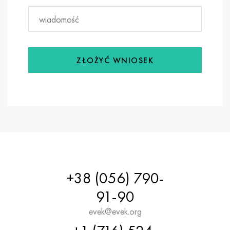
ZŁOŻYĆ WNIOSEK
+38 (056) 790-
91-90
evek@evek.org