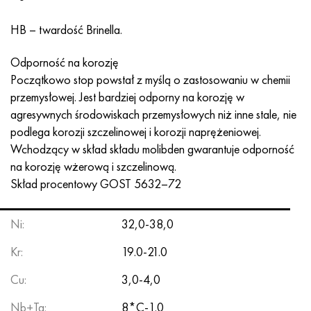
MP159
56DGNH
HN73MBTYu
5B
1.4567 - AISI 304Cu
15X16H2AM
30X, AISI 5130, 30 godz
HB – twardość Brinella.
Multimet n155
68NKhVKTYu
XN70YU
TL5
1.4570-aisi303Cu
18X11MNFB
30hg, 30hg
Odporność na korozję
Nikrofer 5923 HMO
79NM, Magnifer 7904
HN75MBTYu
NA 6
1.4574 - Stop PH 15-7 Mo®
18X12VMBFR
30hgsa, 30hgsa
Początkowo stop powstał z myślą o zastosowaniu w chemii
przemysłowej. Jest bardziej odporny na korozję w
Nicrofer 6030
80 mil morskich
XN75TBYu
TS-6
1.4580 - AISI 316Cb
20X12VNMF
30hgsn2a, 30hgsna
agresywnych środowiskach przemysłowych niż inne stale, nie
podlega korozji szczelinowej i korozji naprężeniowej.
Nitronik 40
80NMV-VI
XN77TYu
14 tytan
1.4597 - AISI 204Cu
20Х3MFW
30xn2ma, 30CrNiMo8
Wchodzący w skład składu molibden gwarantuje odporność
na korozję wżerową i szczelinową.
Nitronik 50
80NHS
XN77TYUR
SP-17
Stop 28 - 1.4563
21NKMT
30хн3а, 31nicr14
Skład procentowy
GOST 5632–72
Nitronika 60
81HMA
ХН78Т
40 tytanu
Stop 31 - 1.4562
37X12N8G8MFB
34khn3ma, 36NiCrMo16, 35NiCrMo16
Ni:
32,0-38,0
Nitronik 75
Rodzaje stopów precyzyjnych
HN80TBY
Stop 254smo® - 1.4547
40X10X2M
35hg, 35hg
Kr:
19.0-21.0
Cu:
3,0-4,0
Nimonic 80a
Bimetale termostatyczne
N65M, EP982
Stop 926 - 1.4529
40Х9С2
35hgsa, 35hgsa
Nb+Ta:
8*C-1.0