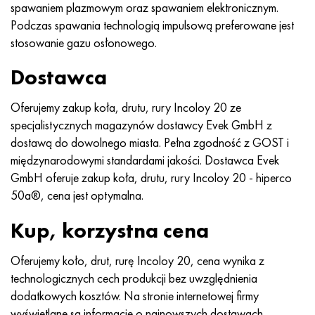
spawaniem plazmowym oraz spawaniem elektronicznym.
Hastelloy C-276
40XFA, 1.7223, AISI 4142
Podczas spawania technologią impulsową preferowane jest
stosowanie gazu osłonowego.
Hastelloy C2000
45X, 45h, 1,7035
Dostawca
Hastelloy 3
45HN2MFA, k2425, 45hnmf
Oferujemy zakup koła, drutu, rury Incoloy 20 ze
Hastelloy x
A40G, 44smn28, 1.0762, 46s20
specjalistycznych magazynów dostawcy Evek GmbH z
dostawą do dowolnego miasta. Pełna zgodność z GOST i
Udimet 500
międzynarodowymi standardami jakości. Dostawca Evek
GmbH oferuje zakup koła, drutu, rury Incoloy 20 - hiperco
Udimet 720
50a®, cena jest optymalna.
Kup, korzystna cena
Oferujemy koło, drut, rurę Incoloy 20, cena wynika z
technologicznych cech produkcji bez uwzględnienia
dodatkowych kosztów. Na stronie internetowej firmy
wyświetlane są informacje o najnowszych dostawach