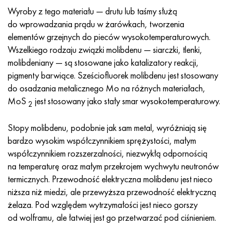
Hastelloy C-276
40XFA, 1.7223, AISI 4142
Wyroby z tego materiału — drutu lub taśmy służą
do wprowadzania prądu w żarówkach, tworzenia
Hastelloy C2000
45X, 45h, 1,7035
elementów grzejnych do pieców wysokotemperaturowych.
Wszelkiego rodzaju związki molibdenu — siarczki, tlenki,
Hastelloy 3
45HN2MFA, k2425, 45hnmf
molibdeniany — są stosowane jako katalizatory reakcji,
pigmenty barwiące. Sześciofluorek molibdenu jest stosowany
Hastelloy x
A40G, 44smn28, 1.0762, 46s20
do osadzania metalicznego Mo na różnych materiałach,
MoS
jest stosowany jako stały smar wysokotemperaturowy.
2
Udimet 500
Stopy molibdenu, podobnie jak sam metal, wyróżniają się
Udimet 720
bardzo wysokim współczynnikiem sprężystości, małym
współczynnikiem rozszerzalności, niezwykłą odpornością
na temperaturę oraz małym przekrojem wychwytu neutronów
termicznych. Przewodność elektryczna molibdenu jest nieco
niższa niż miedzi, ale przewyższa przewodność elektryczną
żelaza. Pod względem wytrzymałości jest nieco gorszy
od wolframu, ale łatwiej jest go przetwarzać pod ciśnieniem.