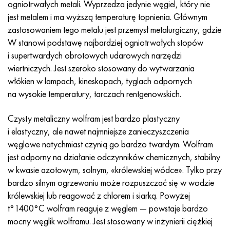
ogniotrwałych metali. Wyprzedza jedynie węgiel, który nie
MP159
56DGNH
HN73MBTYu
5B
1.4567 - AISI 304Cu
15X16H2AM
30X, AISI 5130, 30 godz
jest metalem i ma wyższą temperaturę topnienia. Głównym
zastosowaniem tego metalu jest przemysł metalurgiczny, gdzie
Multimet n155
68NKhVKTYu
XN70YU
TL5
1.4570-aisi303Cu
18X11MNFB
30hg, 30hg
W stanowi podstawę najbardziej ogniotrwałych stopów
i supertwardych obrotowych udarowych narzędzi
Nikrofer 5923 HMO
79NM, Magnifer 7904
HN75MBTYu
NA 6
1.4574 - Stop PH 15-7 Mo®
18X12VMBFR
30hgsa, 30hgsa
wiertniczych. Jest szeroko stosowany do wytwarzania
włókien w lampach, kineskopach, tyglach odpornych
Nicrofer 6030
80 mil morskich
XN75TBYu
TS-6
1.4580 - AISI 316Cb
20X12VNMF
30hgsn2a, 30hgsna
na wysokie temperatury, tarczach rentgenowskich.
Nitronik 40
80NMV-VI
XN77TYu
14 tytan
1.4597 - AISI 204Cu
20Х3MFW
30xn2ma, 30CrNiMo8
Czysty metaliczny wolfram jest bardzo plastyczny
i elastyczny, ale nawet najmniejsze zanieczyszczenia
Nitronik 50
80NHS
XN77TYUR
SP-17
Stop 28 - 1.4563
21NKMT
30хн3а, 31nicr14
węglowe natychmiast czynią go bardzo twardym. Wolfram
jest odporny na działanie odczynników chemicznych, stabilny
Nitronika 60
81HMA
ХН78Т
40 tytanu
Stop 31 - 1.4562
37X12N8G8MFB
34khn3ma, 36NiCrMo16, 35NiCrMo16
w kwasie azotowym, solnym, «królewskiej wódce». Tylko przy
bardzo silnym ogrzewaniu może rozpuszczać się w wodzie
Nitronik 75
Rodzaje stopów precyzyjnych
HN80TBY
Stop 254smo® - 1.4547
40X10X2M
35hg, 35hg
królewskiej lub reagować z chlorem i siarką. Powyżej
t°1400°C wolfram reaguje z węglem — powstaje bardzo
Nimonic 80a
Bimetale termostatyczne
N65M, EP982
Stop 926 - 1.4529
40Х9С2
35hgsa, 35hgsa
mocny węglik wolframu. Jest stosowany w inżynierii ciężkiej