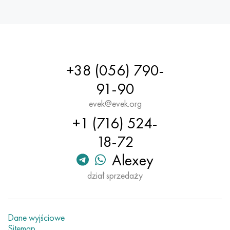
+38 (056) 790-
91-90
evek@evek.org
+1 (716) 524-
18-72
Alexey
dział sprzedaży
Dane wyjściowe
Sitemap