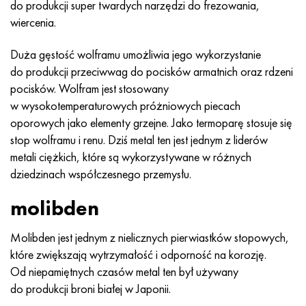
do produkcji super twardych narzędzi do frezowania,
Nimonic 90
rura precyzyjna
H70MFV
AM-350 - poprawka 5548
45Х14Н14В2М
ac35g2, 36smnpb14, 1.0765
wiercenia.
Nimonic 263
AM-355 - poprawka 5547
50X14MF
38x2n2ma, 34CrNiMo6, 40NiCrMo7
Duża gęstość wolframu umożliwia jego wykorzystanie
do produkcji przeciwwag do pocisków armatnich oraz rdzeni
Haynesa 25
Custom 450® - bez S45000
65X13
40hn2ma, 34CrNiMo4, 36hnm
pocisków. Wolfram jest stosowany
w wysokotemperaturowych próżniowych piecach
Haynesa 188
Grecki Ascoloy 418
90X18MF
38h, 37h
oporowych jako elementy grzejne. Jako termoparę stosuje się
stop wolframu i renu. Dziś metal ten jest jednym z liderów
Haynesa 230
Rura odporna na korozję
95X18
38XA, 37Cr4, AISI 5135
metali ciężkich, które są wykorzystywane w różnych
dziedzinach współczesnego przemysłu.
Hastelloy b2
38HN3MFA, 35nicrmov12-5
molibden
Hastelloy b3
40G, 40Mn4, AISI 1035
Molibden jest jednym z nielicznych pierwiastków stopowych,
Hastelloy c4
38XM, 42CrMo4, AISI 1.7225
które zwiększają wytrzymałość i odporność na korozję.
Od niepamiętnych czasów metal ten był używany
Hastelloy c22
40ХН, 36NiCr6, AISI 3135
do produkcji broni białej w Japonii.