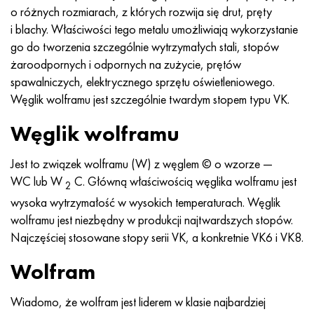
Incotherm
47nd
HN62VMYUT
WT-35
1.4466 - AISI 310MoLn
10X17H13M3T
2,0872, CuNi10Fe1Mn, Cw352h
Czerwony mosiądz
45G2, 45g2, AISI 1144
Р6М5, 1.3343, hs6-5-2, sw7m
o różnych rozmiarach, z których rozwija się drut, pręty
i blachy. Właściwości tego metalu umożliwiają wykorzystanie
Incotest
47НХР
HN62MVKYU
PT-1M
Stop Al6xn
10X18N18Yu4D
Silikonowy brąz aluminiowy
C84400, CuSn2ZnPb
Stal konstrukcyjna stopowa
Р6М5К5, 1.3243, hs6-5-2-5
go do tworzenia szczególnie wytrzymałych stali, stopów
żaroodpornych i odpornych na zużycie, prętów
Jette M152
49KF
HN63MB
PT-3V
15-7Ph® - 1.4532
11X11N2V2MF
CW301G, C64200
C83600, CuSn5ZnPb
10g2, 10g2, AISI 1513
R6M5F3, 1.3344, hs6-5-3
spawalniczych, elektrycznego sprzętu oświetleniowego.
Węglik wolframu jest szczególnie twardym stopem typu VK.
Kobalt 6B
49K2F, 49K2FA-VI
XN65VM
PT-7M
PH 13-8 Mo - 1,4534
12X18H9T
brąz krzemowy
12X2H4A, 15NiCr13, 1.5752
Р9М4К8,1.3207
Węglik wolframu
marowanie 250
Stop 50N
HN65VMTYU
2B
1.4542 - 17-4Ph®
13H11N2V2MF
C65500, CuAl11Fe3
AC14, 11SMnPb30
R12F3, 1.3318, sw12
Jest to związek wolframu (W) z węglem © o wzorze —
Rene 41
Stop 50NP
KhN67MVTYu
SPT-2 sv
Custom 455® - 1.4543 - uns 45500
15x11mf
C65620, CuSi3Fe2Zn3
20G, 20min5
P18, 1.3355, hs18-0-1, sw18
WC lub W
C. Główną właściwością węglika wolframu jest
2
wysoka wytrzymałość w wysokich temperaturach. Węglik
Marażowanie 300
50NHS
KhN68VKTYU
AT3
1.4545 - 15-5Ph®
15х12vnmf
C65100, CuSi1,5
20XH3A, AISI 4320, 20hn3a
Stal węglowa
wolframu jest niezbędny w produkcji najtwardszych stopów.
Najczęściej stosowane stopy serii VK, a konkretnie VK6 i VK8.
Marażowanie 350
Stop 52N
KhN68VMTYUK-vd
3M
1.4548 - 17-4Ph®
15Х12Н2MVFAB
Brąz cynowo-ołowiowy
20HM, 24CrMo5, 20hm
У10,1.1645, C105W1
Wolfram
MP35N
52K12F
HN70VMTYU
TL3
1.4550 - AISI 347
15X16K5N2MVFAB
c92200, CuSn6Zn4Pb2
25KhGM, 20CrMo5, 1.7264
11G12, 110G13L, X120Mn12
Wiadomo, że wolfram jest liderem w klasie najbardziej