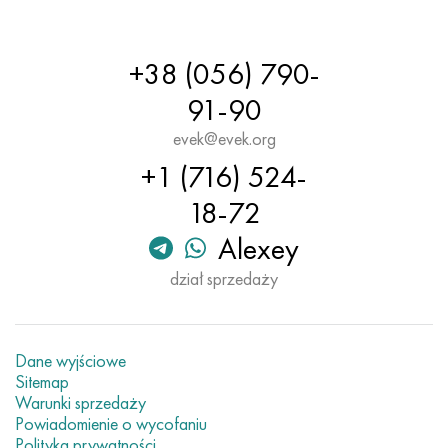
+38 (056) 790-
91-90
evek@evek.org
+1 (716) 524-
18-72
Alexey
dział sprzedaży
Dane wyjściowe
Sitemap
Warunki sprzedaży
Powiadomienie o wycofaniu
Polityka prywatności