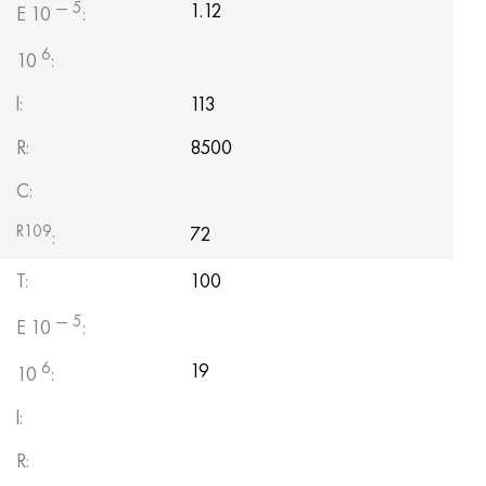
— 5
1.12
E 10
:
6
10
:
l:
113
R:
8500
C:
R109
72
:
T:
100
— 5
E 10
:
6
19
10
:
l:
R: