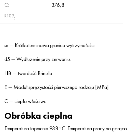
C:
376,8
R109
:
sв — Krótkoterminowa granica wytrzymałości
d5 — Wydłużenie przy zerwaniu.
HB — twardość Brinella
E — Moduł sprężystości pierwszego rodzaju [MPa]
C — ciepło właściwe
Obróbka cieplna
Temperatura topnienia 938 °C. Temperatura pracy na gorąco