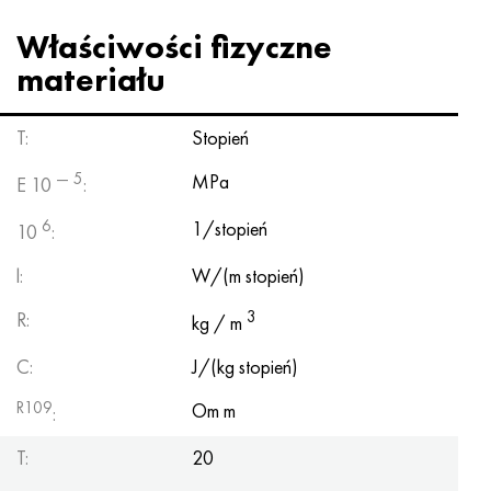
Hastelloy C-276
40XFA, 1.7223, AISI 4142
Właściwości fizyczne
Hastelloy C2000
45X, 45h, 1,7035
materiału
Hastelloy 3
45HN2MFA, k2425, 45hnmf
T:
Stopień
Hastelloy x
A40G, 44smn28, 1.0762, 46s20
— 5
MPa
E 10
:
6
1/stopień
10
:
Udimet 500
l:
W/(m stopień)
Udimet 720
3
R:
kg / m
C:
J/(kg stopień)
R109
Om m
:
T:
20