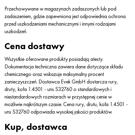
Nimonic 90
rura precyzyjna
H70MFV
AM-350 - poprawka 5548
45Х14Н14В2М
ac35g2, 36smnpb14, 1.0765
Przechowywane w magazynach zadaszonych lub pod
zadaszeniem, gdzie zapewniona jest odpowiednia ochrona
Nimonic 263
AM-355 - poprawka 5547
50X14MF
38x2n2ma, 34CrNiMo6, 40NiCrMo7
przed uszkodzeniami mechanicznymi i innymi rodzajami
uszkodzeń.
Haynesa 25
Custom 450® - bez S45000
65X13
40hn2ma, 34CrNiMo4, 36hnm
Cena dostawy
Haynesa 188
Grecki Ascoloy 418
90X18MF
38h, 37h
Wszystkie oferowane produkty posiadają atesty.
Haynesa 230
Rura odporna na korozję
95X18
38XA, 37Cr4, AISI 5135
Dokumentacja techniczna zawiera dane dotyczące składu
chemicznego oraz wskazuje maksymalny procent
Hastelloy b2
38HN3MFA, 35nicrmov12-5
zanieczyszczeń. Dostawca Evek GmbH dostarcza rury,
druty, koła 1.4501 - uns S32760 o standardowych i
Hastelloy b3
40G, 40Mn4, AISI 1035
niestandardowych rozmiarach w przystępnej cenie w
możliwie najkrótszym czasie. Cena rury, drutu, koła 1.4501 -
Hastelloy c4
38XM, 42CrMo4, AISI 1.7225
uns S32760 odpowiada wysokiej jakości produktów.
Hastelloy c22
40ХН, 36NiCr6, AISI 3135
Kup, dostawca