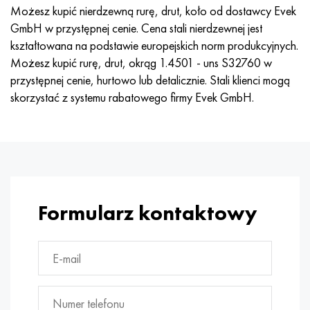
Hastelloy C-276
40XFA, 1.7223, AISI 4142
Możesz kupić nierdzewną rurę, drut, koło od dostawcy Evek
GmbH w przystępnej cenie. Cena stali nierdzewnej jest
Hastelloy C2000
45X, 45h, 1,7035
kształtowana na podstawie europejskich norm produkcyjnych.
Możesz kupić rurę, drut, okrąg 1.4501 - uns S32760 w
Hastelloy 3
45HN2MFA, k2425, 45hnmf
przystępnej cenie, hurtowo lub detalicznie. Stali klienci mogą
skorzystać z systemu rabatowego firmy Evek GmbH.
Hastelloy x
A40G, 44smn28, 1.0762, 46s20
Udimet 500
Udimet 720
Formularz kontaktowy