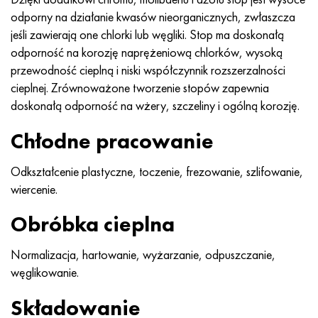
MP159
56DGNH
HN73MBTYu
5B
1.4567 - AISI 304Cu
15X16H2AM
30X, AISI 5130, 30 godz
odporny na działanie kwasów nieorganicznych, zwłaszcza
jeśli zawierają one chlorki lub węgliki. Stop ma doskonałą
Multimet n155
68NKhVKTYu
XN70YU
TL5
1.4570-aisi303Cu
18X11MNFB
30hg, 30hg
odporność na korozję naprężeniową chlorków, wysoką
przewodność cieplną i niski współczynnik rozszerzalności
Nikrofer 5923 HMO
79NM, Magnifer 7904
HN75MBTYu
NA 6
1.4574 - Stop PH 15-7 Mo®
18X12VMBFR
30hgsa, 30hgsa
cieplnej. Zrównoważone tworzenie stopów zapewnia
doskonałą odporność na wżery, szczeliny i ogólną korozję.
Nicrofer 6030
80 mil morskich
XN75TBYu
TS-6
1.4580 - AISI 316Cb
20X12VNMF
30hgsn2a, 30hgsna
Chłodne pracowanie
Nitronik 40
80NMV-VI
XN77TYu
14 tytan
1.4597 - AISI 204Cu
20Х3MFW
30xn2ma, 30CrNiMo8
Odkształcenie plastyczne, toczenie, frezowanie, szlifowanie,
Nitronik 50
80NHS
XN77TYUR
SP-17
Stop 28 - 1.4563
21NKMT
30хн3а, 31nicr14
wiercenie.
Obróbka cieplna
Nitronika 60
81HMA
ХН78Т
40 tytanu
Stop 31 - 1.4562
37X12N8G8MFB
34khn3ma, 36NiCrMo16, 35NiCrMo16
Normalizacja, hartowanie, wyżarzanie, odpuszczanie,
Nitronik 75
Rodzaje stopów precyzyjnych
HN80TBY
Stop 254smo® - 1.4547
40X10X2M
35hg, 35hg
węglikowanie.
Nimonic 80a
Bimetale termostatyczne
N65M, EP982
Stop 926 - 1.4529
40Х9С2
35hgsa, 35hgsa
Składowanie