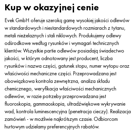
Incotherm
47nd
HN62VMYUT
WT-35
1.4466 - AISI 310MoLn
10X17H13M3T
2,0872, CuNi10Fe1Mn, Cw352h
Czerwony mosiądz
45G2, 45g2, AISI 1144
Р6М5, 1.3343, hs6-5-2, sw7m
Kup w okazyjnej cenie
Incotest
47НХР
HN62MVKYU
PT-1M
Stop Al6xn
10X18N18Yu4D
Silikonowy brąz aluminiowy
C84400, CuSn2ZnPb
Stal konstrukcyjna stopowa
Р6М5К5, 1.3243, hs6-5-2-5
Evek GmbH oferuje szeroką gamę wysokiej jakości odlewów
w standardowych i niestandardowych rozmiarach z tytanu,
Jette M152
49KF
HN63MB
PT-3V
15-7Ph® - 1.4532
11X11N2V2MF
CW301G, C64200
C83600, CuSn5ZnPb
10g2, 10g2, AISI 1513
R6M5F3, 1.3344, hs6-5-3
metali nieżelaznych i stali niklowych. Produkujemy odlewy
odśrodkowe według rysunków i wymagań technicznych
Kobalt 6B
49K2F, 49K2FA-VI
XN65VM
PT-7M
PH 13-8 Mo - 1,4534
12X18H9T
brąz krzemowy
12X2H4A, 15NiCr13, 1.5752
Р9М4К8,1.3207
klientów. Wszystkie partie odlewów posiadają świadectwo
jakości, w którym odnotowany jest producent, liczba
marowanie 250
Stop 50N
HN65VMTYU
2B
1.4542 - 17-4Ph®
13H11N2V2MF
C65500, CuAl11Fe3
AC14, 11SMnPb30
R12F3, 1.3318, sw12
rysunków i nazwa części, gatunek stopu, numer wytopu oraz
właściwości mechaniczne części. Przeprowadzana jest
Rene 41
Stop 50NP
KhN67MVTYu
SPT-2 sv
Custom 455® - 1.4543 - uns 45500
15x11mf
C65620, CuSi3Fe2Zn3
20G, 20min5
P18, 1.3355, hs18-0-1, sw18
obowiązkowa kontrola zewnętrzna, analiza składu
chemicznego, weryfikacja właściwości mechanicznych
Marażowanie 300
50NHS
KhN68VKTYU
AT3
1.4545 - 15-5Ph®
15х12vnmf
C65100, CuSi1,5
20XH3A, AISI 4320, 20hn3a
Stal węglowa
odlewów, w razie potrzeby przeprowadzana jest
fluoroskopia, gammaoskopia, ultradźwiękowe wykrywanie
Marażowanie 350
Stop 52N
KhN68VMTYUK-vd
3M
1.4548 - 17-4Ph®
15Х12Н2MVFAB
Brąz cynowo-ołowiowy
20HM, 24CrMo5, 20hm
У10,1.1645, C105W1
wad, kontrola luminescencyjna (penetracja cieczy). Realizacja
zamówień - w możliwie najkrótszym czasie. Odbiorcom
MP35N
52K12F
HN70VMTYU
TL3
1.4550 - AISI 347
15X16K5N2MVFAB
c92200, CuSn6Zn4Pb2
25KhGM, 20CrMo5, 1.7264
11G12, 110G13L, X120Mn12
hurtowym udzielamy preferencyjnych rabatów.