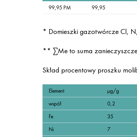
99,95 PM
99,95
* Domieszki gazotwórcze Cl, N,
** ∑Me to suma zanieczyszcze
Skład procentowy proszku mol
Element
µg/g
współ
0,2
Fe
35
Ni
7