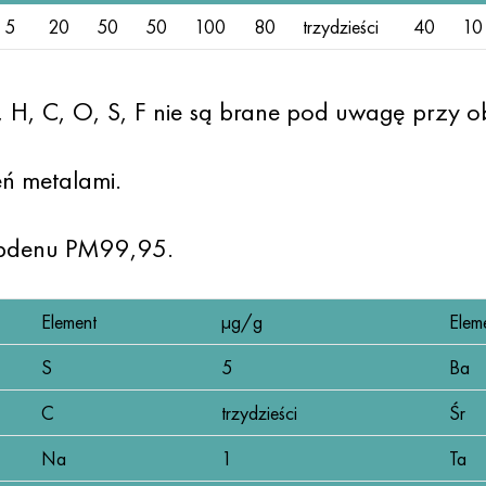
5
20
50
50
100
80
trzydzieści
40
10
 H, C, O, S, F nie są brane pod uwagę przy ob
ń metalami.
ibdenu PM99,95.
Element
µg/g
Elem
S
5
Ba
C
trzydzieści
Śr
Na
1
Ta