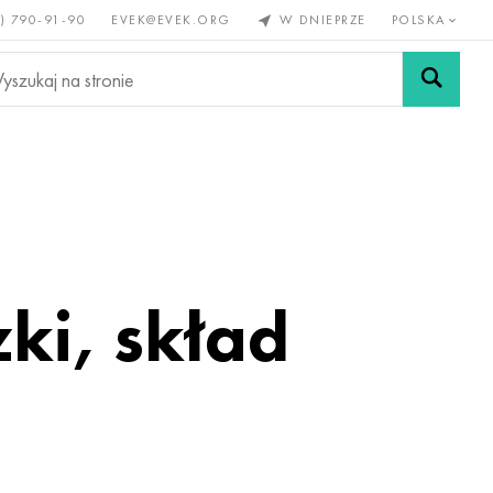
) 790-91-90
EVEK@EVEK.ORG
W DNIEPRZE
POLSKA
e
Stali
Siatki i
lazne
stopowej
połączenia
ki, skład