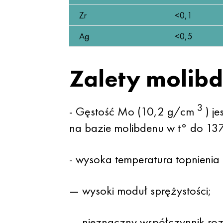
Zr
<0,1
Ag
<0,5
Zalety molib
3
- Gęstość Mo (10,2 g/cm
) je
na bazie molibdenu w t° do 13
- wysoka temperatura topnienia 
— wysoki moduł sprężystości;
— nieznaczny współczynnik roz