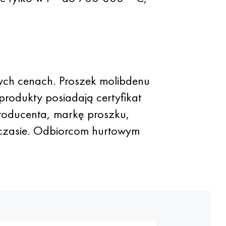
zych cenach. Proszek molibdenu
produkty posiadają certyfikat
producenta, markę proszku,
m czasie. Odbiorcom hurtowym