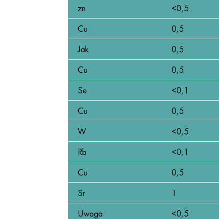
zn
<0,5
Cu
0,5
Jak
0,5
Cu
0,5
Se
<0,1
Cu
0,5
W
<0,5
Rb
<0,1
Cu
0,5
Sr
1
Uwaga
<0,5