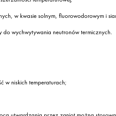
cznych, w kwasie solnym, fluorowodorowym i si
y do wychwytywania neutronów termicznych.
ć w niskich temperaturach;
ocą utwardzania przez zgniot można stosować