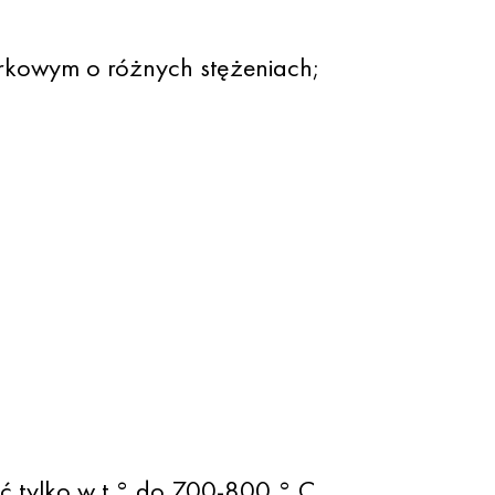
arkowym o różnych stężeniach;
 tylko w t ° do 700-800 ° C,