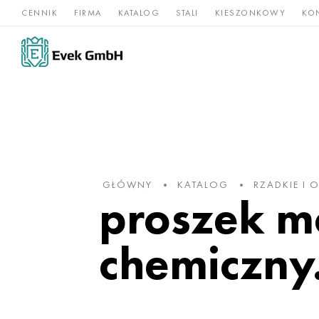
CENNIK
FIRMA
KATALOG
STALI
KIESZONKOWY
KO
Stopy
Stal
Rz
Tytan
niklu
nierdzewna
og
GŁÓWNY
KATALOG
RZADKIE I
proszek mo
chemiczny