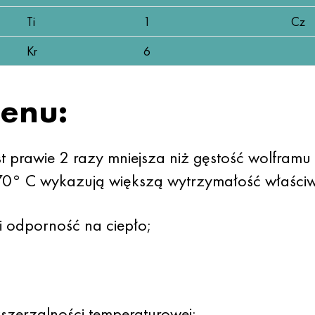
Ti
1
Cz
Kr
6
denu:
st prawie 2 razy mniejsza niż gęstość wolfram
70° C wykazują większą wytrzymałość właści
i odporność na ciepło;
szerzalności temperaturowej;