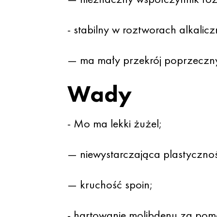
- stabilny w roztworach alkali
— ma mały przekrój poprzeczn
Wady
- Mo ma lekki żużel;
— niewystarczająca plastycznoś
— kruchość spoin;
- hartowanie molibdenu za pom