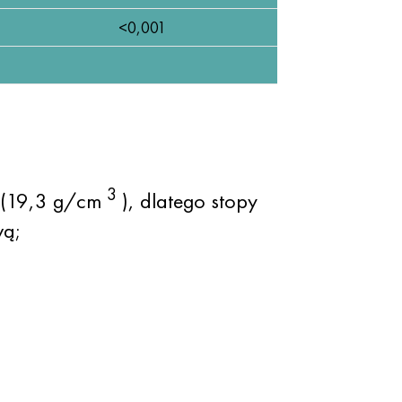
<0,001
3
u (19,3 g/cm
), dlatego stopy
wą;