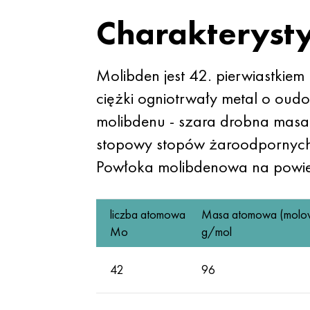
Charakteryst
Molibden jest 42. pierwiastki
ciężki ogniotrwały metal o oud
molibdenu - szara drobna masa 
stopowy stopów żaroodpornych,
Powłoka molibdenowa na powier
liczba atomowa
Masa atomowa (molo
Mo
g/mol
42
96