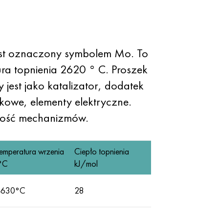
jest oznaczony symbolem Mo. To
ra topnienia 2620 ° C. Proszek
jest jako katalizator, dodatek
owe, elementy elektryczne.
ność mechanizmów.
emperatura wrzenia
Ciepło topnienia
°C
kJ/mol
4630°С
28