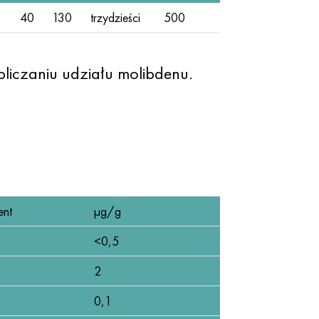
40
130
trzydzieści
500
liczaniu udziału molibdenu.
ent
µg/g
<0,5
2
0,1