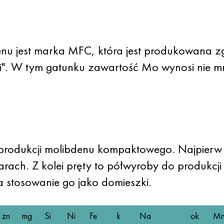
u jest marka MFC, która jest produkowana z
i". W tym gatunku zawartość Mo wynosi nie m
 produkcji molibdenu kompaktowego. Najpierw
arach. Z kolei pręty to półwyroby do produkcj
 stosowanie go jako domieszki.
zn
mg
Si
Ni
Fe
k
Na
ok
M