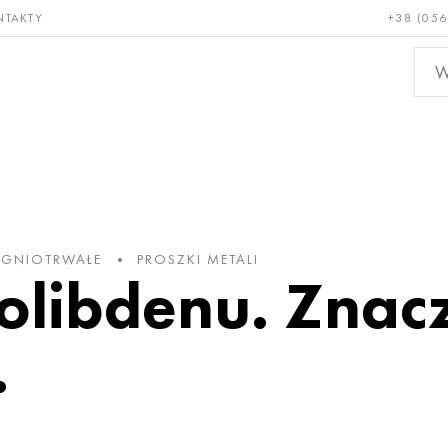
NTAKTY
+38 (056
adkie i
Brąz, miedź,
Metal
niotrwałe
mosiądz
nieże
 OGNIOTRWAŁE
PROSZKI METALI
libdenu. Znacz
.