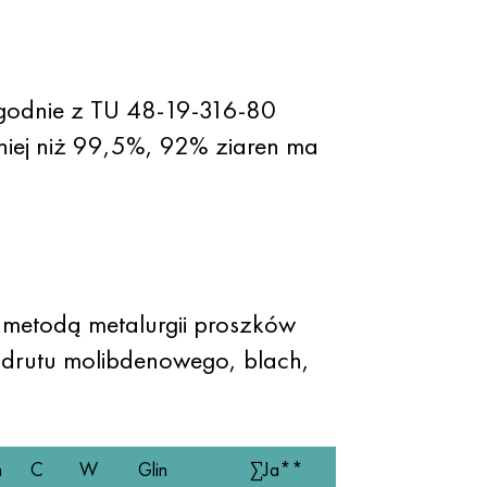
godnie z TU 48-19-316-80
niej niż 99,5%, 92% ziaren ma
 metodą metalurgii proszków
i drutu molibdenowego, blach,
n
C
W
Glin
∑Ja**