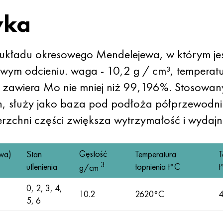
yka
em układu okresowego Mendelejewa, w którym 
owym odcieniu. waga - 10,2 g / cm³, temperatu
zawiera Mo nie mniej niż 99,196%. Stosowany 
 służy jako baza pod podłoża półprzewodnik
zchni części zwiększa wytrzymałość i wydaj
Gęstość
wa)
Stan
Temperatura
T
3
utlenienia
topnienia t°C
t
g/cm
0, 2, 3, 4,
10.2
2620°C
5, 6