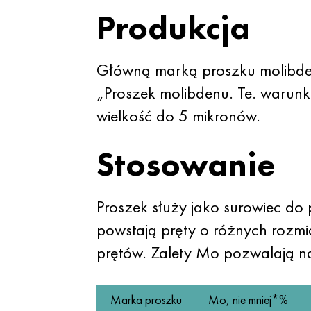
Produkcja
Główną marką proszku molibden
„Proszek molibdenu. Te. warunk
wielkość do 5 mikronów.
Stosowanie
Proszek służy jako surowiec do
powstają pręty o różnych rozmi
prętów. Zalety Mo pozwalają na
Marka proszku
Mo, nie mniej*%