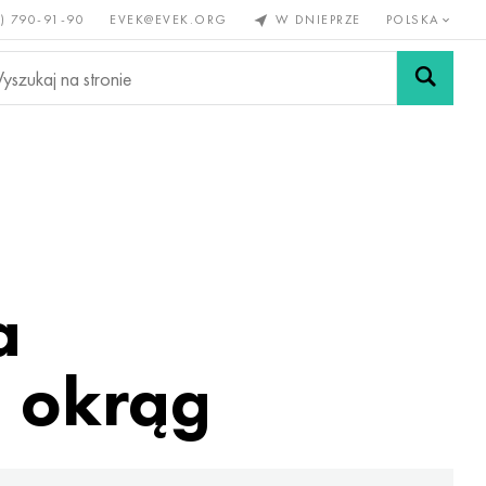
) 790-91-90
EVEK@EVEK.ORG
W DNIEPRZE
POLSKA
e
Stali
Siatki i
lazne
stopowej
połączenia
a
, okrąg