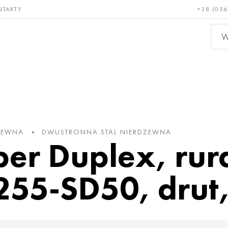
NTAKTY
+38 (056
adkie i
Brąz, miedź,
Metal
niotrwałe
mosiądz
nieże
DZEWNA
DWUSTRONNA STAL NIERDZEWNA
per Duplex, rur
255-SD50, drut