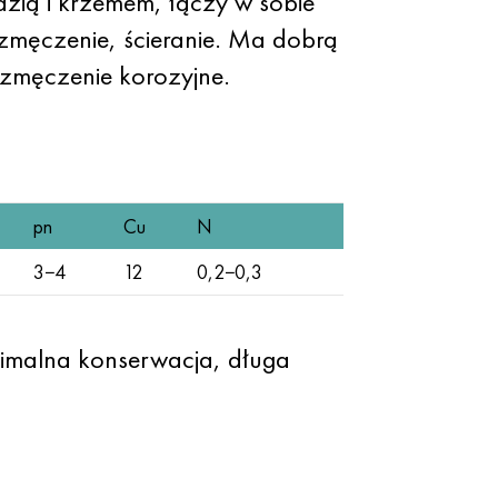
ią i krzemem, łączy w sobie
zmęczenie, ścieranie. Ma dobrą
 zmęczenie korozyjne.
pn
Cu
N
3−4
12
0,2−0,3
nimalna konserwacja, długa