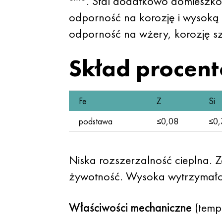
. Stal dodatkowo domieszk
odporność na korozję i wysoką 
odporność na wżery, korozję sz
Skład procen
Fe
Z
Si
podstawa
≤0,08
≤0,
Niska rozszerzalność cieplna.
żywotność. Wysoka wytrzymałoś
Właściwości mechaniczne
(temp