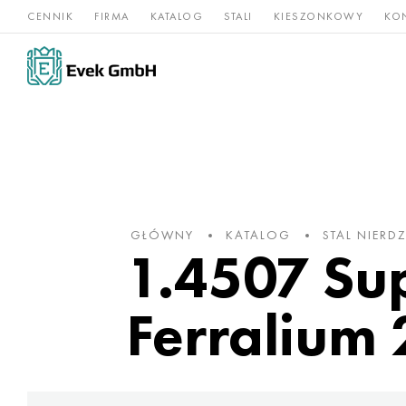
CENNIK
FIRMA
KATALOG
STALI
KIESZONKOWY
KO
Stopy
Stal
Rz
Tytan
niklu
nierdzewna
og
GŁÓWNY
KATALOG
STAL NIER
1.4507 Su
Ferralium 