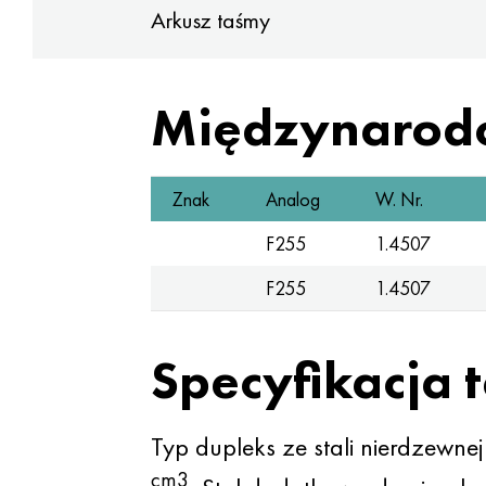
Arkusz taśmy
Międzynarod
Znak
Analog
W. Nr.
F255
1.4507
F255
1.4507
Specyfikacja 
Typ dupleks ze stali nierdzewn
cm3