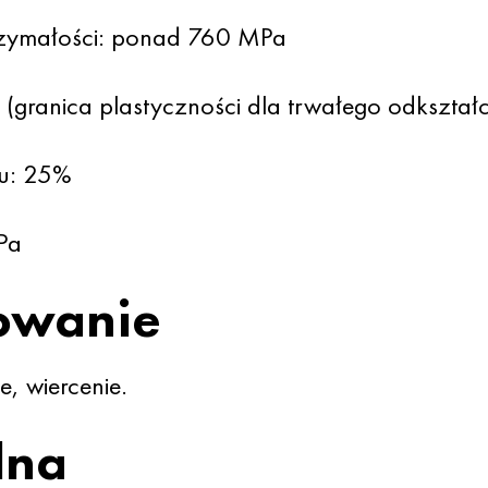
rzymałości: ponad 760 MPa
 (granica plastyczności dla trwałego odkszta
u: 25%
Pa
owanie
e, wiercenie.
lna