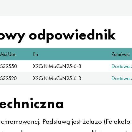
owy odpowiednik
Aisi Uns
En
Zamówić
S32550
X2CrNiMoCuN25-6-3
Dostawa 
S32520
X2CrNiMoCuN25-6-3
Dostawa 
techniczna
ej chromowanej. Podstawą jest żelazo (Fe okoł