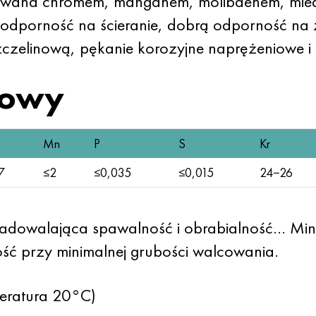
owana chromem, manganem, molibdenem, miedz
odporność na ścieranie, dobrą odporność na 
czelinową, pękanie korozyjne naprężeniowe i
towy
Mn
P
S
Kr
7
≤2
≤0,035
≤0,015
24−26
 Zadowalająca spawalność i obrabialność… Mi
ć przy minimalnej grubości walcowania.
eratura 20°C)