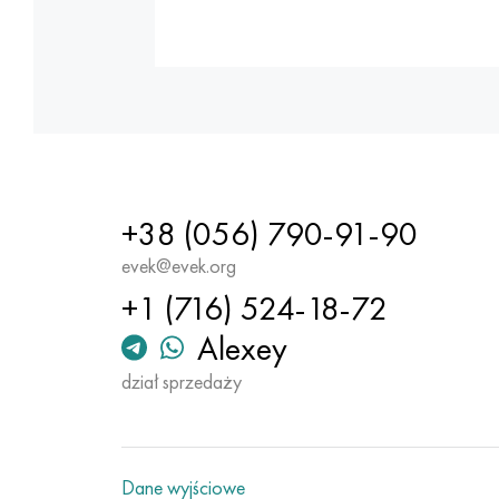
+38 (056) 790-91-90
evek@evek.org
+1 (716) 524-18-72
Alexey
dział sprzedaży
Dane wyjściowe