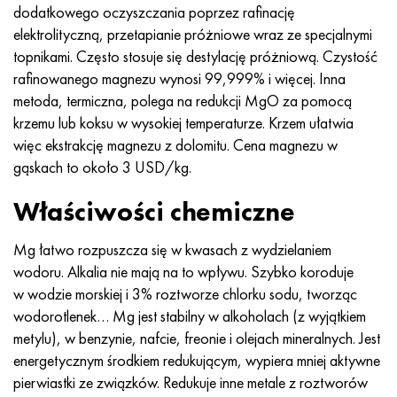
MP159
56DGNH
HN73MBTYu
5B
1.4567 - AISI 304Cu
15X16H2AM
30X, AISI 5130, 30 godz
dodatkowego oczyszczania poprzez rafinację
elektrolityczną, przetapianie próżniowe wraz ze specjalnymi
Multimet n155
68NKhVKTYu
XN70YU
TL5
1.4570-aisi303Cu
18X11MNFB
30hg, 30hg
topnikami. Często stosuje się destylację próżniową. Czystość
rafinowanego magnezu wynosi 99,999% i więcej. Inna
Nikrofer 5923 HMO
79NM, Magnifer 7904
HN75MBTYu
NA 6
1.4574 - Stop PH 15-7 Mo®
18X12VMBFR
30hgsa, 30hgsa
metoda, termiczna, polega na redukcji MgO za pomocą
krzemu lub koksu w wysokiej temperaturze. Krzem ułatwia
Nicrofer 6030
80 mil morskich
XN75TBYu
TS-6
1.4580 - AISI 316Cb
20X12VNMF
30hgsn2a, 30hgsna
więc ekstrakcję magnezu z dolomitu. Cena magnezu w
gąskach to około 3 USD/kg.
Nitronik 40
80NMV-VI
XN77TYu
14 tytan
1.4597 - AISI 204Cu
20Х3MFW
30xn2ma, 30CrNiMo8
Właściwości chemiczne
Nitronik 50
80NHS
XN77TYUR
SP-17
Stop 28 - 1.4563
21NKMT
30хн3а, 31nicr14
Mg łatwo rozpuszcza się w kwasach z wydzielaniem
wodoru. Alkalia nie mają na to wpływu. Szybko koroduje
Nitronika 60
81HMA
ХН78Т
40 tytanu
Stop 31 - 1.4562
37X12N8G8MFB
34khn3ma, 36NiCrMo16, 35NiCrMo16
w wodzie morskiej i 3% roztworze chlorku sodu, tworząc
wodorotlenek… Mg jest stabilny w alkoholach (z wyjątkiem
Nitronik 75
Rodzaje stopów precyzyjnych
HN80TBY
Stop 254smo® - 1.4547
40X10X2M
35hg, 35hg
metylu), w benzynie, nafcie, freonie i olejach mineralnych. Jest
energetycznym środkiem redukującym, wypiera mniej aktywne
Nimonic 80a
Bimetale termostatyczne
N65M, EP982
Stop 926 - 1.4529
40Х9С2
35hgsa, 35hgsa
pierwiastki ze związków. Redukuje inne metale z roztworów