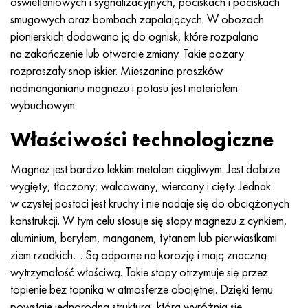
oświetleniowych i sygnalizacyjnych, pociskach i pociskach
Hastelloy C-276
40XFA, 1.7223, AISI 4142
smugowych oraz bombach zapalających. W obozach
pionierskich dodawano ją do ognisk, które rozpalano
Hastelloy C2000
45X, 45h, 1,7035
na zakończenie lub otwarcie zmiany. Takie pożary
rozpraszały snop iskier. Mieszanina proszków
Hastelloy 3
45HN2MFA, k2425, 45hnmf
nadmanganianu magnezu i potasu jest materiałem
wybuchowym.
Hastelloy x
A40G, 44smn28, 1.0762, 46s20
Właściwości technologiczne
Udimet 500
Magnez jest bardzo lekkim metalem ciągliwym. Jest dobrze
Udimet 720
wygięty, tłoczony, walcowany, wiercony i cięty. Jednak
w czystej postaci jest kruchy i nie nadaje się do obciążonych
konstrukcji. W tym celu stosuje się stopy magnezu z cynkiem,
aluminium, berylem, manganem, tytanem lub pierwiastkami
ziem rzadkich… Są odporne na korozję i mają znaczną
wytrzymałość właściwą. Takie stopy otrzymuje się przez
topienie bez topnika w atmosferze obojętnej. Dzięki temu
powstaje jednorodna struktura, która wyróżnia się