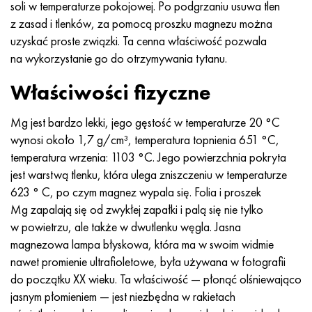
soli w temperaturze pokojowej. Po podgrzaniu usuwa tlen
Nimonic 90
rura precyzyjna
H70MFV
AM-350 - poprawka 5548
45Х14Н14В2М
ac35g2, 36smnpb14, 1.0765
z zasad i tlenków, za pomocą proszku magnezu można
uzyskać proste związki. Ta cenna właściwość pozwala
Nimonic 263
AM-355 - poprawka 5547
50X14MF
38x2n2ma, 34CrNiMo6, 40NiCrMo7
na wykorzystanie go do otrzymywania tytanu.
Haynesa 25
Custom 450® - bez S45000
65X13
40hn2ma, 34CrNiMo4, 36hnm
Właściwości fizyczne
Haynesa 188
Grecki Ascoloy 418
90X18MF
38h, 37h
Mg jest bardzo lekki, jego gęstość w temperaturze 20 °C
wynosi około 1,7 g/cm³, temperatura topnienia 651 °C,
Haynesa 230
Rura odporna na korozję
95X18
38XA, 37Cr4, AISI 5135
temperatura wrzenia: 1103 °C. Jego powierzchnia pokryta
jest warstwą tlenku, która ulega zniszczeniu w temperaturze
Hastelloy b2
38HN3MFA, 35nicrmov12-5
623 ° C, po czym magnez wypala się. Folia i proszek
Mg zapalają się od zwykłej zapałki i palą się nie tylko
Hastelloy b3
40G, 40Mn4, AISI 1035
w powietrzu, ale także w dwutlenku węgla. Jasna
magnezowa lampa błyskowa, która ma w swoim widmie
Hastelloy c4
38XM, 42CrMo4, AISI 1.7225
nawet promienie ultrafioletowe, była używana w fotografii
do początku XX wieku. Ta właściwość — płonąć olśniewająco
Hastelloy c22
40ХН, 36NiCr6, AISI 3135
jasnym płomieniem — jest niezbędna w rakietach