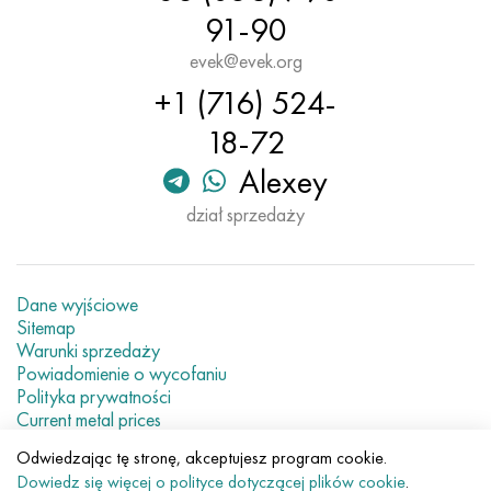
91-90
evek@evek.org
+1 (716) 524-
18-72
Alexey
dział sprzedaży
Dane wyjściowe
Sitemap
Warunki sprzedaży
Powiadomienie o wycofaniu
Polityka prywatności
Current metal prices
Odwiedzając tę stronę, akceptujesz program cookie.
© 2007–2026 «Evek GmbH»
Dowiedz się więcej o polityce dotyczącej plików cookie
.
Korzystanie z zawartości strony internetowej bez