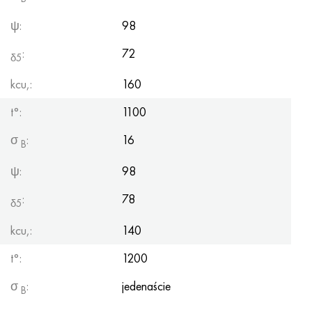
ψ:
98
:
72
δ5
kcu,:
160
t°:
1100
σ
:
16
B
ψ:
98
:
78
δ5
kcu,:
140
t°:
1200
σ
:
jedenaście
B