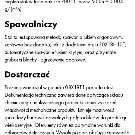
cieplna stali w temperaturze 700 °C przez 500 h = 0,004
g/(m²h).
Spawalniczy
Stal ta jest spawana metodą spawania łukiem argonowym,
zarówno bez dodatku, jak i z dodatkiem drutu 10X18H10T;
automatyczne spawanie łukiem krytym; oraz przy małej
grubości blachy - zgrzewanie oporowe.
Dostarczać
Prezentowana stal w gatunku 08X18T1 posiada atest.
Dokumentacja techniczna zawiera dane dotyczące składu
chemicznego, maksymalnego procentu zanieczyszczeń;
właściwości mechaniczne produktu. Istnieje możliwość
sprzedaży hurtowej dowolnych półproduktów do produkcji
wielkoseryjnej. Oferujemy również optymalne warunki dla
odbiorców detalicznych. Wysoki poziom obsługi i sprawność