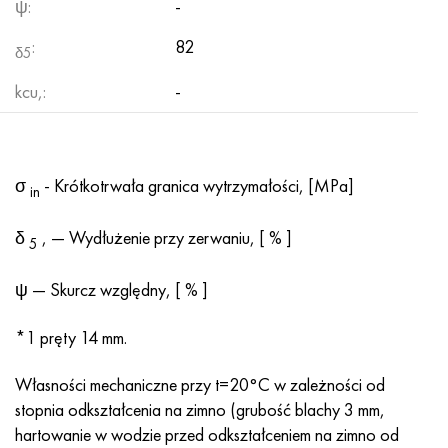
ψ:
-
:
82
δ5
kcu,:
-
σ
- Krótkotrwała granica wytrzymałości, [MPa]
in
δ
, — Wydłużenie przy zerwaniu, [ % ]
5
ψ — Skurcz względny, [ % ]
*1 pręty 14 mm.
Własności mechaniczne przy t=20°C w zależności od
stopnia odkształcenia na zimno (grubość blachy 3 mm,
hartowanie w wodzie przed odkształceniem na zimno od