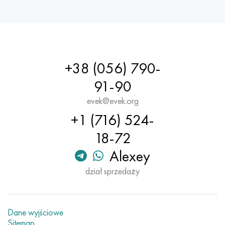
+38 (056) 790-
91-90
evek@evek.org
+1 (716) 524-
18-72
Alexey
dział sprzedaży
Dane wyjściowe
Sitemap