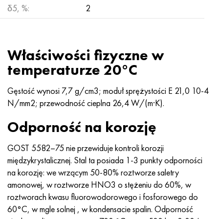
δ5, %:
2
Właściwości fizyczne w
temperaturze 20°C
Gęstość wynosi 7,7 g/cm3; moduł sprężystości E 21,0 10-4
N/mm2; przewodność cieplna 26,4 W/(m·K).
Odporność na korozję
GOST 5582–75 nie przewiduje kontroli korozji
międzykrystalicznej. Stal ta posiada 1-3 punkty odporności
na korozję: we wrzącym 50-80% roztworze saletry
amonowej, w roztworze HNO3 o stężeniu do 60%, w
roztworach kwasu fluorowodorowego i fosforowego do
60°C, w mgle solnej , w kondensacie spalin. Odporność