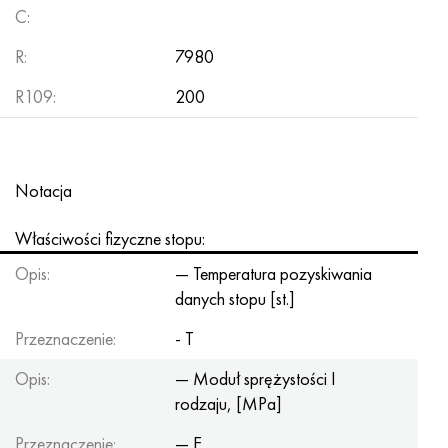
C:
R:
7980
R109:
200
Notacja
Właściwości fizyczne stopu:
Opis:
— Temperatura pozyskiwania
danych stopu [st.]
Przeznaczenie:
- T
Opis:
— Moduł sprężystości I
rodzaju, [MPa]
Przeznaczenie:
— E