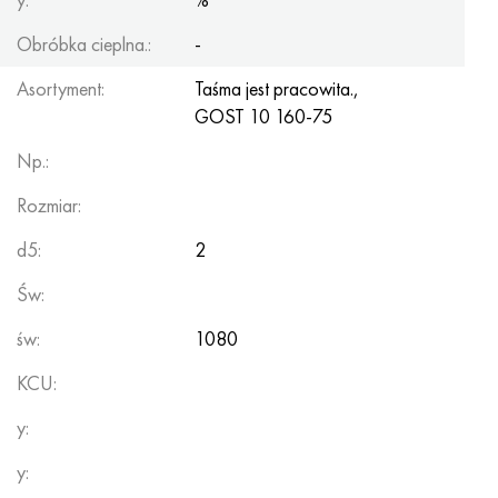
Obróbka cieplna.:
-
Asortyment:
Taśma jest pracowita.,
GOST 10
160-75
Np.:
Rozmiar:
d5:
2
Św:
św:
1080
KCU:
y:
y: