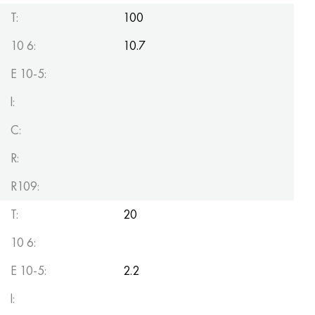
T:
100
10 6:
10.7
E 10-5:
l:
C:
R:
R109:
T:
20
10 6:
E 10-5:
2.2
l: