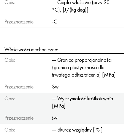
Opis:
— Ciepło właściwe (przy 20
°C), [J/(kg deg)]
Przeznaczenie:
-C
Właściwości mechaniczne:
Opis:
— Granica proporcjonalności
(granica plastyczności dla
trwałego odkształcenia) [MPa]
Przeznaczenie:
Św
Opis:
— Wytrzymałość krótkotrwała
[MPa]
Przeznaczenie:
św
Opis:
— Skurcz względny [ % ]