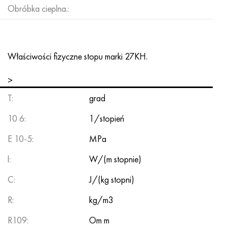
Obróbka cieplna.:
Właściwości fizyczne stopu marki 27KH.
>
T:
grad
10 6:
1/stopień
E 10-5:
MPa
l:
W/(m stopnie)
C:
J/(kg stopni)
R:
kg/m3
R109:
Om m