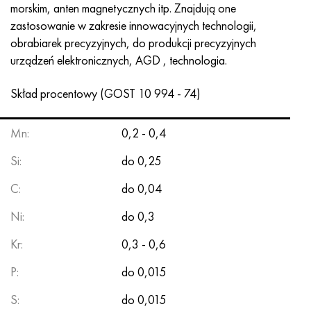
MP159
56DGNH
HN73MBTYu
5B
1.4567 - AISI 304Cu
15X16H2AM
30X, AISI 5130, 30 godz
morskim, anten magnetycznych
itp.
Znajdują one
zastosowanie w zakresie innowacyjnych technologii,
Multimet n155
68NKhVKTYu
XN70YU
TL5
1.4570-aisi303Cu
18X11MNFB
30hg, 30hg
obrabiarek precyzyjnych, do produkcji precyzyjnych
urządzeń elektronicznych, AGD , technologia.
Nikrofer 5923 HMO
79NM, Magnifer 7904
HN75MBTYu
NA 6
1.4574 - Stop PH 15-7 Mo®
18X12VMBFR
30hgsa, 30hgsa
Skład procentowy (GOST 10 994 - 74)
Nicrofer 6030
80 mil morskich
XN75TBYu
TS-6
1.4580 - AISI 316Cb
20X12VNMF
30hgsn2a, 30hgsna
Mn:
0,2 - 0,4
Nitronik 40
80NMV-VI
XN77TYu
14 tytan
1.4597 - AISI 204Cu
20Х3MFW
30xn2ma, 30CrNiMo8
Si:
do 0,25
Nitronik 50
80NHS
XN77TYUR
SP-17
Stop 28 - 1.4563
21NKMT
30хн3а, 31nicr14
C:
do 0,04
Nitronika 60
81HMA
ХН78Т
40 tytanu
Stop 31 - 1.4562
37X12N8G8MFB
34khn3ma, 36NiCrMo16, 35NiCrMo16
Ni:
do 0,3
Kr:
0,3 - 0,6
Nitronik 75
Rodzaje stopów precyzyjnych
HN80TBY
Stop 254smo® - 1.4547
40X10X2M
35hg, 35hg
P:
do 0,015
Nimonic 80a
Bimetale termostatyczne
N65M, EP982
Stop 926 - 1.4529
40Х9С2
35hgsa, 35hgsa
S:
do 0,015