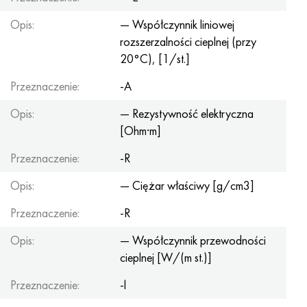
Opis:
— Współczynnik liniowej
rozszerzalności cieplnej (przy
20°С), [1/st.]
Przeznaczenie:
-A
Opis:
— Rezystywność elektryczna
[Ohm·m]
Przeznaczenie:
-R
Opis:
— Ciężar właściwy [g/cm3]
Przeznaczenie:
-R
Opis:
— Współczynnik przewodności
cieplnej [W/(m st.)]
Przeznaczenie:
-l