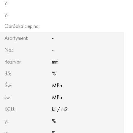
y:
Hastelloy C-276
40XFA, 1.7223, AISI 4142
y:
Hastelloy C2000
45X, 45h, 1,7035
Obróbka cieplna.:
Hastelloy 3
45HN2MFA, k2425, 45hnmf
Asortyment:
-
Hastelloy x
A40G, 44smn28, 1.0762, 46s20
Np.:
-
Rozmiar:
mm
Udimet 500
d5:
%
Udimet 720
Św:
MPa
św:
MPa
KCU:
kJ / m2
y:
%
y:
%