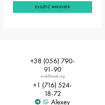
ZŁOŻYĆ WNIOSEK
+38 (056) 790-
91-90
evek@evek.org
+1 (716) 524-
18-72
Alexey