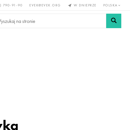
) 790-91-90
EVEK@EVEK.ORG
W DNIEPRZE
POLSKA
e
Stali
Siatki i
lazne
stopowej
połączenia
yka