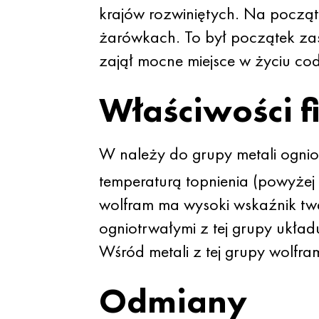
krajów rozwiniętych. Na począ
żarówkach. To był początek zas
zajął mocne miejsce w życiu co
Właściwości f
W należy do grupy metali ogniot
temperaturą topnienia (powyże
wolfram ma wysoki wskaźnik twa
ogniotrwałymi z tej grupy ukł
Wśród metali z tej grupy wolfra
Odmiany