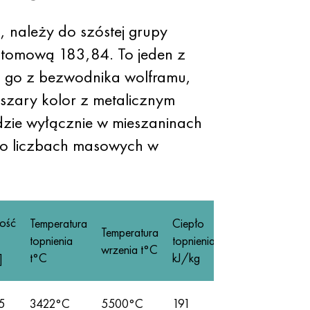
, należy do szóstej grupy
tomową 183,84. To jeden z
o go z bezwodnika wolframu,
szary kolor z metalicznym
dzie wyłącznie w mieszaninach
, o liczbach masowych w
ość
Temperatura
Ciepło
Temperatura
topnienia
topnienia
wrzenia t°C
t°C
kJ/kg
]
5
3422°C
5500°С
191