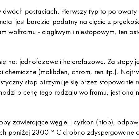
w dwóch postaciach. Pierwszy typ to porowat
 metal jest bardziej podatny na cięcie z pręd
m wolframu - ciągliwym i niestopowym, ten os
się na: jednofazowe i heterofazowe. Za stopy 
i chemiczne (molibden, chrom, ren itp.). Najtrw
styczny stop otrzymuje się przez stopowanie r
chodzi o cenę tego rodzaju wolframu, jest ona
opy zawierające węgiel i cyrkon (niob), odpo
ch poniżej 2300 ° C drobno zdyspergowane czą