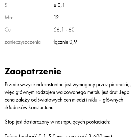
Nimonic 90
rura precyzyjna
H70MFV
AM-350 - poprawka 5548
45Х14Н14В2М
ac35g2, 36smnpb14, 1.0765
Si:
≤ 0,1
Mn:
12
Nimonic 263
AM-355 - poprawka 5547
50X14MF
38x2n2ma, 34CrNiMo6, 40NiCrMo7
Cu:
56,1 - 60
Haynesa 25
Custom 450® - bez S45000
65X13
40hn2ma, 34CrNiMo4, 36hnm
zanieczyszczenia:
łącznie 0,9
Haynesa 188
Grecki Ascoloy 418
90X18MF
38h, 37h
Haynesa 230
Rura odporna na korozję
95X18
38XA, 37Cr4, AISI 5135
Zaopatrzenie
Hastelloy b2
38HN3MFA, 35nicrmov12-5
Przede wszystkim konstantan jest wymagany przez pirometrię,
więc głównym rodzajem walcowanego metalu jest drut. Jego
Hastelloy b3
40G, 40Mn4, AISI 1035
cena zależy od światowych cen miedzi i niklu – głównych
składników konstantanu.
Hastelloy c4
38XM, 42CrMo4, AISI 1.7225
Stop jest dostarczany w następujących postaciach:
Hastelloy c22
40ХН, 36NiCr6, AISI 3135
Taśma (grubość 0,1-5,0 mm, szerokość 3-600 mm).