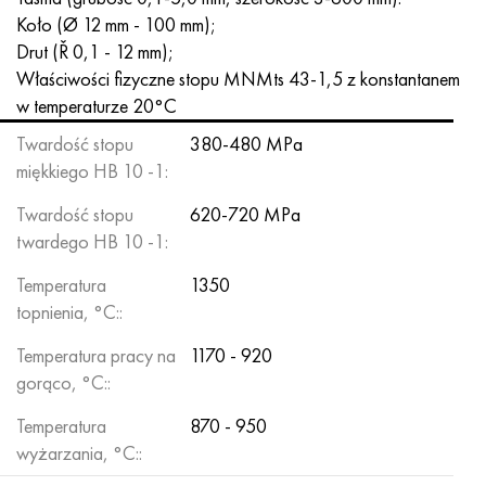
Hastelloy C-276
40XFA, 1.7223, AISI 4142
Koło (Ø 12 mm - 100 mm);
Drut (Ř 0,1 - 12 mm);
Hastelloy C2000
45X, 45h, 1,7035
Właściwości fizyczne stopu MNMts 43-1,5 z konstantanem
w temperaturze 20°C
Hastelloy 3
45HN2MFA, k2425, 45hnmf
Twardość stopu
380-480 MPa
miękkiego HB 10 -1:
Hastelloy x
A40G, 44smn28, 1.0762, 46s20
Twardość stopu
620-720 MPa
Udimet 500
twardego HB 10 -1:
Temperatura
1350
Udimet 720
topnienia, °C::
Temperatura pracy na
1170 - 920
gorąco, °C::
Temperatura
870 - 950
wyżarzania, °C::