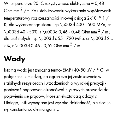
Incotherm
47nd
HN62VMYUT
WT-35
1.4466 - AISI 310MoLn
10X17H13M3T
2,0872, CuNi10Fe1Mn, Cw352h
Czerwony mosiądz
45G2, 45g2, AISI 1144
Р6М5, 1.3343, hs6-5-2, sw7m
W temperaturze 20°C rezystywność elektryczna = 0,48
2
Ohm mm
/m. Po ustabilizowaniu wyżarzania współczynnik
Incotest
47НХР
HN62MVKYU
PT-1M
Stop Al6xn
10X18N18Yu4D
Silikonowy brąz aluminiowy
C84400, CuSn2ZnPb
Stal konstrukcyjna stopowa
Р6М5К5, 1.3243, hs6-5-2-5
-6
temperaturowy rozszerzalności liniowej osiąga 2x10
1 /
K, dla wyżarzonego stopu - sp \u003d 400 - 500 MPa, er
Jette M152
49KF
HN63MB
PT-3V
15-7Ph® - 1.4532
11X11N2V2MF
CW301G, C64200
C83600, CuSn5ZnPb
10g2, 10g2, AISI 1513
R6M5F3, 1.3344, hs6-5-3
2
\u003d 40 - 50%, r \u003d 0,46 - 0,48 Ohm mm
/ m ;
dla ciał stałych - sp \u003d 655 - 720 MPa, er \u003d 2 ...
Kobalt 6B
49K2F, 49K2FA-VI
XN65VM
PT-7M
PH 13-8 Mo - 1,4534
12X18H9T
brąz krzemowy
12X2H4A, 15NiCr13, 1.5752
Р9М4К8,1.3207
2
5%, r \u003d 0,46 - 0,52 Ohm mm
/ m.
marowanie 250
Stop 50N
HN65VMTYU
2B
1.4542 - 17-4Ph®
13H11N2V2MF
C65500, CuAl11Fe3
AC14, 11SMnPb30
R12F3, 1.3318, sw12
Wady
Rene 41
Stop 50NP
KhN67MVTYu
SPT-2 sv
Custom 455® - 1.4543 - uns 45500
15x11mf
C65620, CuSi3Fe2Zn3
20G, 20min5
P18, 1.3355, hs18-0-1, sw18
Istotną wadą jest znaczna termo-EMF (40-50 μV / ° C) w
połączeniu z miedzią, co ogranicza jej zastosowanie w
Marażowanie 300
50NHS
KhN68VKTYU
AT3
1.4545 - 15-5Ph®
15х12vnmf
C65100, CuSi1,5
20XH3A, AISI 4320, 20hn3a
Stal węglowa
stabilnych rezystorach i urządzeniach o wysokiej precyzji -
ponieważ nagrzewanie końcówek stykowych prowadzi do
Marażowanie 350
Stop 52N
KhN68VMTYUK-vd
3M
1.4548 - 17-4Ph®
15Х12Н2MVFAB
Brąz cynowo-ołowiowy
20HM, 24CrMo5, 20hm
У10,1.1645, C105W1
pojawienia się prądów, które zniekształcają odczyty.
Dlatego, jeśli wymagana jest wysoka dokładność, nie stosuje
MP35N
52K12F
HN70VMTYU
TL3
1.4550 - AISI 347
15X16K5N2MVFAB
c92200, CuSn6Zn4Pb2
25KhGM, 20CrMo5, 1.7264
11G12, 110G13L, X120Mn12
się konstantanu, ale manganiny.