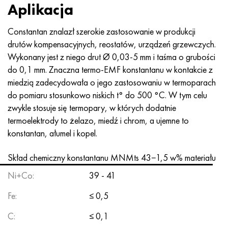
MP159
56DGNH
HN73MBTYu
5B
1.4567 - AISI 304Cu
15X16H2AM
30X, AISI 5130, 30 godz
Aplikacja
Multimet n155
68NKhVKTYu
XN70YU
TL5
1.4570-aisi303Cu
18X11MNFB
30hg, 30hg
Constantan znalazł szerokie zastosowanie w produkcji
drutów kompensacyjnych, reostatów, urządzeń grzewczych.
Nikrofer 5923 HMO
79NM, Magnifer 7904
HN75MBTYu
NA 6
1.4574 - Stop PH 15-7 Mo®
18X12VMBFR
30hgsa, 30hgsa
Wykonany jest z niego drut Ø 0,03-5 mm i taśma o grubości
do 0,1 mm. Znaczna termo-EMF konstantanu w kontakcie z
Nicrofer 6030
80 mil morskich
XN75TBYu
TS-6
1.4580 - AISI 316Cb
20X12VNMF
30hgsn2a, 30hgsna
miedzią zadecydowała o jego zastosowaniu w termoparach
do pomiaru stosunkowo niskich t° do 500 °C. W tym celu
Nitronik 40
80NMV-VI
XN77TYu
14 tytan
1.4597 - AISI 204Cu
20Х3MFW
30xn2ma, 30CrNiMo8
zwykle stosuje się termopary, w których dodatnie
termoelektrody to żelazo, miedź i chrom, a ujemne to
Nitronik 50
80NHS
XN77TYUR
SP-17
Stop 28 - 1.4563
21NKMT
30хн3а, 31nicr14
konstantan, ałumel i kopel.
Nitronika 60
81HMA
ХН78Т
40 tytanu
Stop 31 - 1.4562
37X12N8G8MFB
34khn3ma, 36NiCrMo16, 35NiCrMo16
Skład chemiczny konstantanu MNMts 43−1,5 w% materiału
Ni+Co:
39 - 41
Nitronik 75
Rodzaje stopów precyzyjnych
HN80TBY
Stop 254smo® - 1.4547
40X10X2M
35hg, 35hg
Fe:
≤ 0,5
Nimonic 80a
Bimetale termostatyczne
N65M, EP982
Stop 926 - 1.4529
40Х9С2
35hgsa, 35hgsa
C:
≤ 0,1