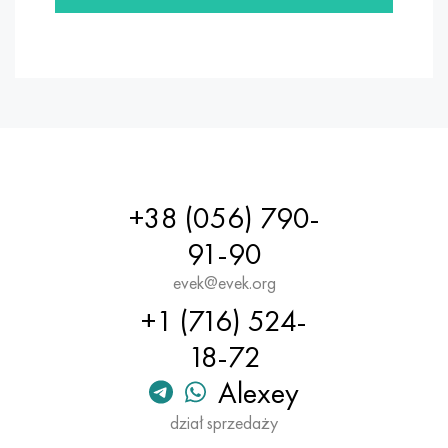
+38 (056) 790-
91-90
evek@evek.org
+1 (716) 524-
18-72
Alexey
dział sprzedaży