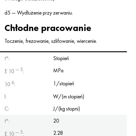
Hastelloy C-276
40XFA, 1.7223, AISI 4142
d5 — Wydłużenie przy zerwaniu.
Hastelloy C2000
45X, 45h, 1,7035
Chłodne pracowanie
Hastelloy 3
45HN2MFA, k2425, 45hnmf
Toczenie, frezowanie, szlifowanie, wiercenie.
Hastelloy x
A40G, 44smn28, 1.0762, 46s20
t°:
Stopień
Udimet 500
— 5
MPa
E 10
:
Udimet 720
6
1/stopień
10
:
l:
W/(m stopień)
C:
J/(kg stopni)
t°:
20
— 5
2.28
E 10
: