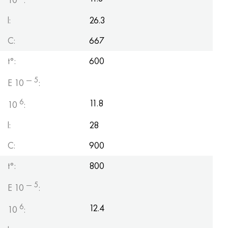
l:
26.3
C:
667
t°:
600
— 5
E 10
:
6
11.8
10
:
l:
28
C:
900
t°:
800
— 5
E 10
:
6
12.4
10
: