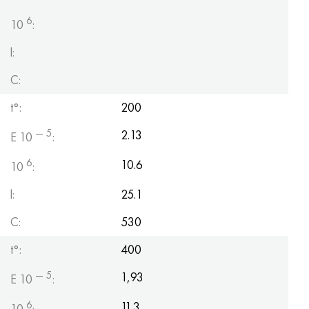
6
10
:
l:
C:
t°:
200
— 5
2.13
E 10
:
6
10.6
10
:
l:
25.1
C:
530
t°:
400
— 5
1,93
E 10
:
6
11.3
10
: