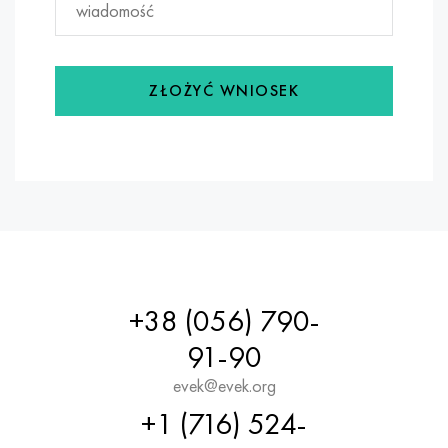
ZŁOŻYĆ WNIOSEK
+38 (056) 790-
91-90
evek@evek.org
+1 (716) 524-