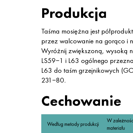
Produkcja
Taśma mosiężna jest półproduk
przez walcowanie na gorąco i na
Wyróżnij zwiększoną, wysoką no
LS59−1 i L63 ogólnego przez
L63 do taśm grzejnikowych (G
231−80.
Cechowanie
W zależnośc
Według metody produkcji
materiału