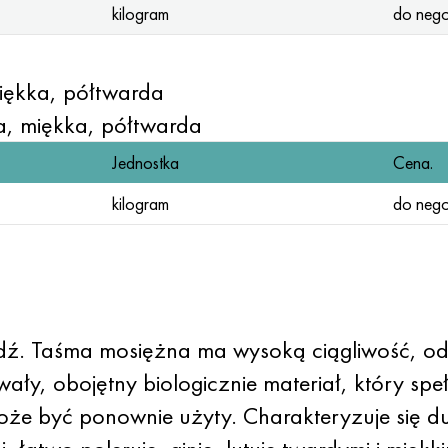
kilogram
do nego
iękka, półtwarda
, miękka, półtwarda
Jednostka
Cena.
kilogram
do nego
edź. Taśma mosiężna ma wysoką ciągliwość, o
wały, obojętny biologicznie materiał, który spe
 może być ponownie użyty. Charakteryzuje się 