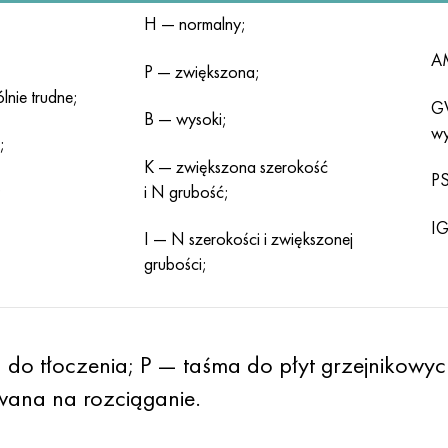
H — normalny;
AM
P — zwiększona;
nie trudne;
GV
B — wysoki;
wy
;
K — zwiększona szerokość
PS
;
i N grubość;
IG
I — N szerokości i zwiększonej
grubości;
o tłoczenia; P — taśma do płyt grzejnikowych
wana na rozciąganie.