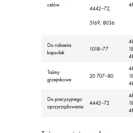
celów
4
4442−72,
5169, 8036
4
Do robienia
1018−77
1
kapsułek
4
4
Taśmy
20 707−80
1
grzejnikowe
4
4
Do precyzyjnego
4442−72
1
oprzyrządowania
4