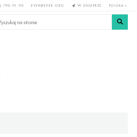
) 790-91-90
EVEK@EVEK.ORG
W DNIEPRZE
POLSKA
e
Stali
Siatki i
lazne
stopowej
połączenia
T