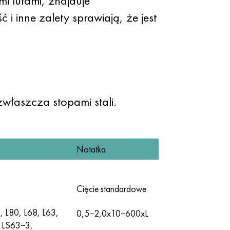
mi lutami, znajduje
 inne zalety sprawiają, że jest
właszcza stopami stali.
Notatka
Cięcie standardowe
, L80, L68, L63,
0,5−2,0x10−600xL
 LS63−3,