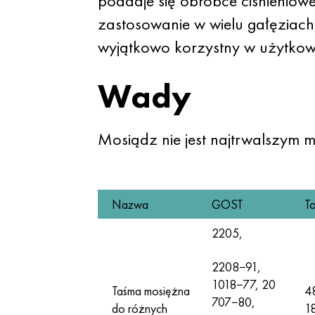
poddaje się obróbce ciśnieniowej,
zastosowanie w wielu gałęziach 
wyjątkowo korzystny w użytkow
Wady
Mosiądz nie jest najtrwalszym m
Nazwa
GOST
T
2205,
2208−91,
1018−77, 20
Taśma mosiężna
4
707−80,
do różnych
1