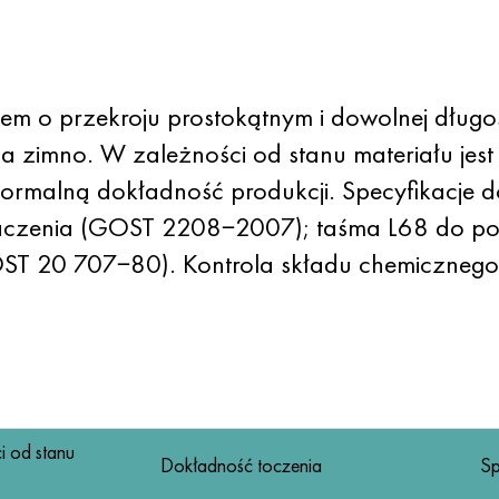
tem o przekroju prostokątnym i dowolnej dług
 zimno. W zależności od stanu materiału jest 
rmalną dokładność produkcji. Specyfikacje do
naczenia (GOST 2208−2007); taśma L68 do p
OST 20 707−80). Kontrola składu chemiczneg
i od stanu
Dokładność toczenia
Sp