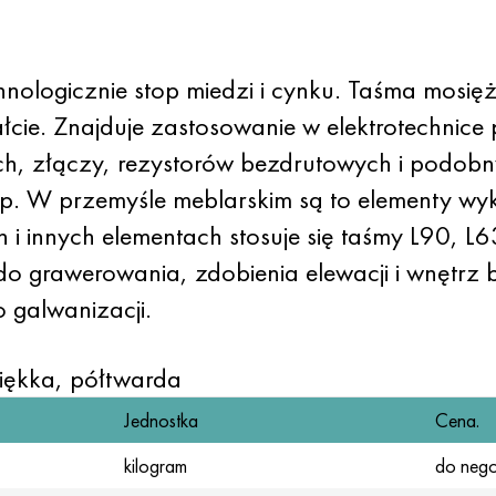
ologicznie stop miedzi i cynku. Taśma mosięż
łcie. Znajduje zastosowanie w elektrotechnic
h, złączy, rezystorów bezdrutowych i podobn
itp. W przemyśle meblarskim są to elementy wy
 innych elementach stosuje się taśmy L90, 
o grawerowania, zdobienia elewacji i wnętrz 
 galwanizacji.
iękka, półtwarda
Jednostka
Cena.
kilogram
do nego