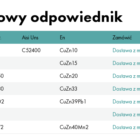
owy odpowiednik
.
Aisi Uns
En
Zamówić
C52400
CuZn10
Dostawa z 
CuZn15
Dostawa z 
50
CuZn20
Dostawa z 
80
CuZn33
Dostawa z 
02
CuZn39Pb1
Dostawa z 
Dostawa z 
72
CuZn40Mn2
Dostawa z 