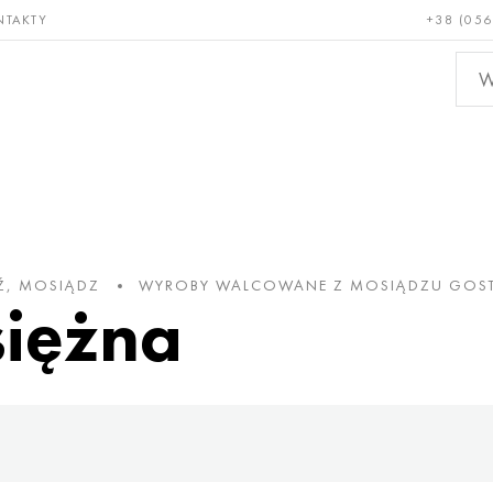
NTAKTY
+38 (056
adkie i
Brąz, miedź,
Metal
niotrwałe
mosiądz
nieże
Ź, MOSIĄDZ
WYROBY WALCOWANE Z MOSIĄDZU GOS
iężna