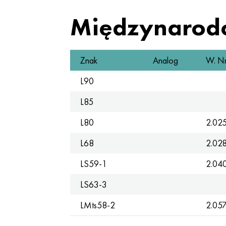
Międzynarod
Znak
Analog
W. Nr
L90
L85
L80
2.02
L68
2.02
LS59-1
2.04
LS63-3
LMts58-2
2.05