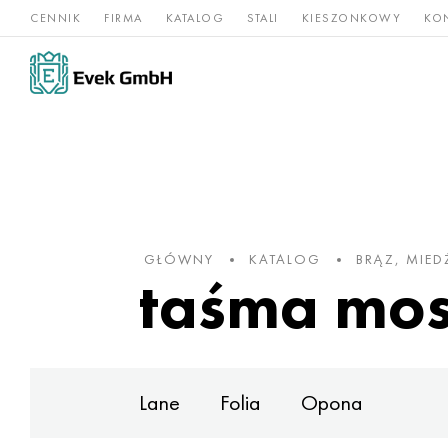
CENNIK
FIRMA
KATALOG
STALI
KIESZONKOWY
KO
Stopy
Stal
Rz
Tytan
niklu
nierdzewna
og
GŁÓWNY
KATALOG
BRĄZ, MIED
taśma mos
Lane
Folia
Opona