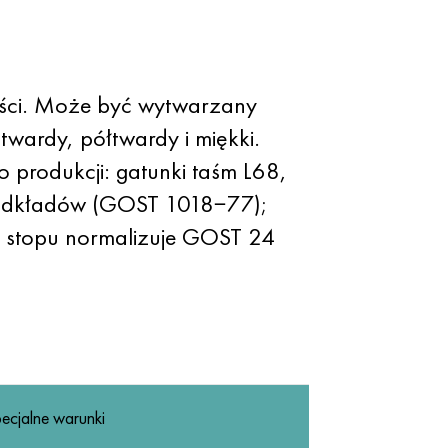
ości. Może być wytwarzany
twardy, półtwardy i miękki.
 produkcji: gatunki taśm L68,
odkładów (GOST 1018−77);
o stopu normalizuje GOST 24
ecjalne warunki