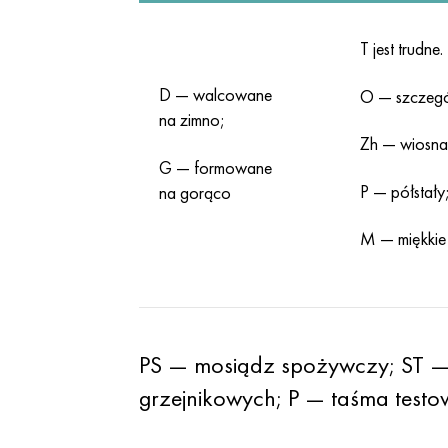
T jest trudne.
D — walcowane
O — szczegól
na zimno;
Zh — wiosna
G — formowane
P — półstały
na gorąco
M — miękkie
PS — mosiądz spożywczy; ST — d
grzejnikowych; P — taśma testo