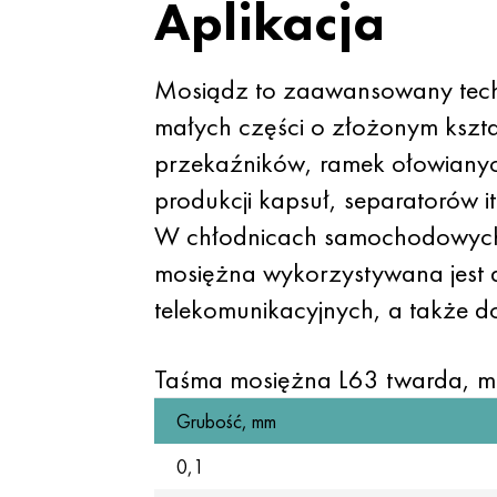
Aplikacja
Mosiądz to zaawansowany techn
małych części o złożonym kszta
przekaźników, ramek ołowianyc
produkcji kapsuł, separatorów 
W chłodnicach samochodowych i
mosiężna wykorzystywana jest d
telekomunikacyjnych, a także do
Taśma mosiężna L63 twarda, m
Grubość, mm
0,1