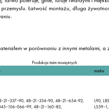
 łatwo poleruje, ginie, lutuje twardymi i miękki
przemysłu. Łatwość montażu, długa żywotność i
aniu.
ateriałem w porównaniu z innymi metalami, a z
Produkcja taśm mosiężnych
o
marka
8−21−357−90, 48−21−334−90, 48−21−654−92,
L90, L85
845−106−066−99, 48−21−160−83,
LS59−1,