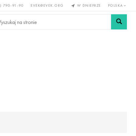
) 790-91-90
EVEK@EVEK.ORG
W DNIEPRZE
POLSKA
e
Stali
Siatki i
lazne
stopowej
połączenia