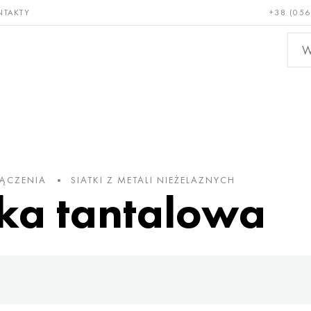
NTAKTY
+38 (056
adkie i
Brąz, miedź,
Metal
niotrwałe
mosiądz
nieże
ŁĄCZENIA
SIATKI Z METALI NIEŻELAZNYCH
tka tantalowa