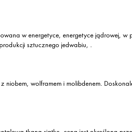
osowana w energetyce, energetyce jądrowej, w 
produkcji sztucznego jedwabiu, .
u z niobem, wolframem i molibdenem. Doskonal
talową tkaną siatkę, cena jest określona prz