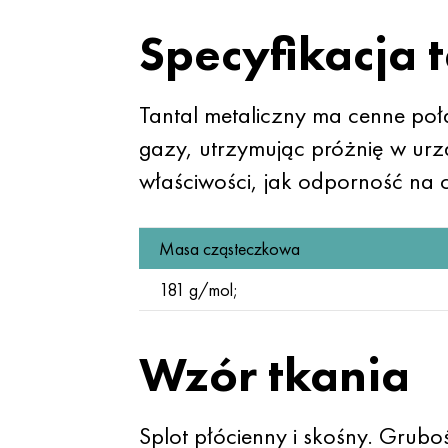
Specyfikacja 
Tantal metaliczny ma cenne połą
gazy, utrzymując próżnię w urz
właściwości, jak odporność na c
Masa cząsteczkowa
181 g/mol;
Wzór tkania
Splot płócienny i skośny. Gru