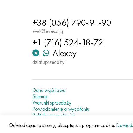
+38 (056) 790-91-90
evek@evek.org
+1 (716) 524-18-72
Alexey
dział sprzedaży
Dane wyjściowe
Sitemap
Warunki sprzedaży
Powiadomienie o wycofaniu
Polityka prywatności
Current metal prices
Odwiedzając tę stronę, akceptujesz program cookie.
Dowiedz 