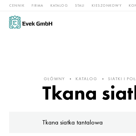
CENNIK
FIRMA
KATALOG
STALI
KIESZONKOWY
KO
Stopy
Stal
Rz
Tytan
niklu
nierdzewna
og
GŁÓWNY
KATALOG
SIATKI I PO
Tkana sia
Tkana siatka tantalowa