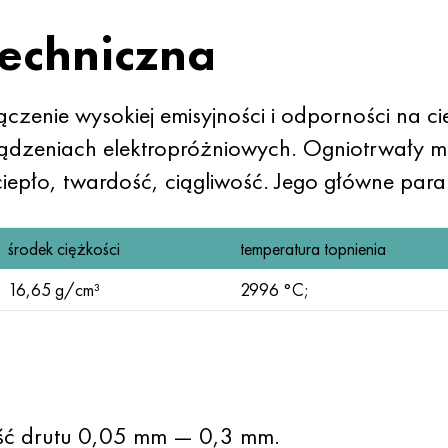
techniczna
czenie wysokiej emisyjności i odporności na ci
ądzeniach elektropróżniowych. Ogniotrwały m
iepło, twardość, ciągliwość. Jego główne para
środek ciężkości
temperatura topnienia
16,65 g/cm³
2996 °C;
bość drutu 0,05 mm — 0,3 mm.