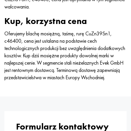
Hastelloy C-276
40XFA, 1.7223, AISI 4142
walcowania.
Hastelloy C2000
45X, 45h, 1,7035
Kup, korzystna cena
Hastelloy 3
45HN2MFA, k2425, 45hnmf
Oferujemy blachę mosiężną, taśmę, rurę CuZn39Sn1,
c46400, cena jest ustalana na podstawie cech
Hastelloy x
A40G, 44smn28, 1.0762, 46s20
technologicznych produkcji bez uwzględnienia dodatkowych
kosztów. Kup dziś mosiężne produkty dowolnej marki w
Udimet 500
najlepszej cenie. W segmencie stali nieżelaznych Evek GmbH
jest rentownym dostawcą. Terminową dostawę zapewniają
Udimet 720
przedstawicielstwa w miastach Europy Wschodniej.
Formularz kontaktowy