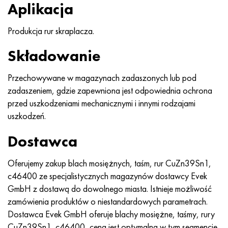
Aplikacja
Nimonic 90
rura precyzyjna
H70MFV
AM-350 - poprawka 5548
45Х14Н14В2М
ac35g2, 36smnpb14, 1.0765
Produkcja rur skraplacza.
Nimonic 263
AM-355 - poprawka 5547
50X14MF
38x2n2ma, 34CrNiMo6, 40NiCrMo7
Składowanie
Haynesa 25
Custom 450® - bez S45000
65X13
40hn2ma, 34CrNiMo4, 36hnm
Przechowywane w magazynach zadaszonych lub pod
Haynesa 188
Grecki Ascoloy 418
90X18MF
38h, 37h
zadaszeniem, gdzie zapewniona jest odpowiednia ochrona
przed uszkodzeniami mechanicznymi i innymi rodzajami
Haynesa 230
Rura odporna na korozję
95X18
38XA, 37Cr4, AISI 5135
uszkodzeń.
Hastelloy b2
38HN3MFA, 35nicrmov12-5
Dostawca
Hastelloy b3
40G, 40Mn4, AISI 1035
Oferujemy zakup blach mosiężnych, taśm, rur CuZn39Sn1,
c46400 ze specjalistycznych magazynów dostawcy Evek
Hastelloy c4
38XM, 42CrMo4, AISI 1.7225
GmbH z dostawą do dowolnego miasta. Istnieje możliwość
zamówienia produktów o niestandardowych parametrach.
Hastelloy c22
40ХН, 36NiCr6, AISI 3135
Dostawca Evek GmbH oferuje blachy mosiężne, taśmy, rury
CuZn39Sn1, c46400, cena jest optymalna w tym segmencie