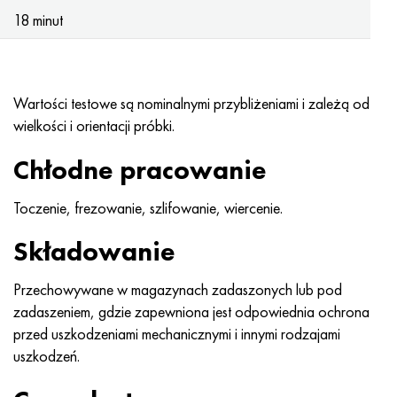
Hastelloy C-276
40XFA, 1.7223, AISI 4142
18 minut
Hastelloy C2000
45X, 45h, 1,7035
Hastelloy 3
45HN2MFA, k2425, 45hnmf
Wartości testowe są nominalnymi przybliżeniami i zależą od
wielkości i orientacji próbki.
Hastelloy x
A40G, 44smn28, 1.0762, 46s20
Chłodne pracowanie
Udimet 500
Toczenie, frezowanie, szlifowanie, wiercenie.
Udimet 720
Składowanie
Przechowywane w magazynach zadaszonych lub pod
zadaszeniem, gdzie zapewniona jest odpowiednia ochrona
przed uszkodzeniami mechanicznymi i innymi rodzajami
uszkodzeń.