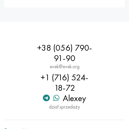
+38 (056) 790-
91-90
evek@evek.org
+1 (716) 524-
18-72
Alexey
dział sprzedaży