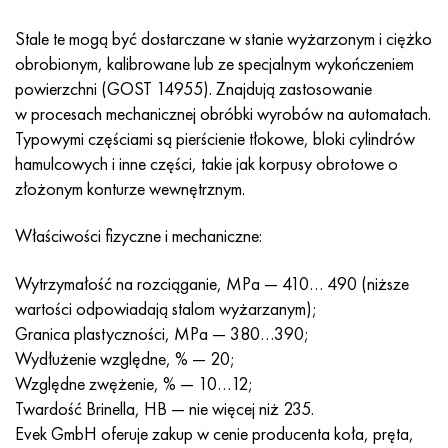
Nimonic 90
rura precyzyjna
H70MFV
AM-350 - poprawka 5548
45Х14Н14В2М
ac35g2, 36smnpb14, 1.0765
Stale te mogą być dostarczane w stanie wyżarzonym i ciężko
Nimonic 263
AM-355 - poprawka 5547
50X14MF
38x2n2ma, 34CrNiMo6, 40NiCrMo7
obrobionym, kalibrowane lub ze specjalnym wykończeniem
powierzchni (GOST 14955). Znajdują zastosowanie
Haynesa 25
Custom 450® - bez S45000
65X13
40hn2ma, 34CrNiMo4, 36hnm
w procesach mechanicznej obróbki wyrobów na automatach.
Typowymi częściami są pierścienie tłokowe, bloki cylindrów
Haynesa 188
Grecki Ascoloy 418
90X18MF
38h, 37h
hamulcowych i inne części, takie jak korpusy obrotowe o
złożonym konturze wewnętrznym.
Haynesa 230
Rura odporna na korozję
95X18
38XA, 37Cr4, AISI 5135
Właściwości fizyczne i mechaniczne:
Hastelloy b2
38HN3MFA, 35nicrmov12-5
Wytrzymałość na rozciąganie, MPa — 410… 490 (niższe
wartości odpowiadają stalom wyżarzanym);
Hastelloy b3
40G, 40Mn4, AISI 1035
Granica plastyczności, MPa — 380…390;
Wydłużenie względne, % — 20;
Hastelloy c4
38XM, 42CrMo4, AISI 1.7225
Względne zwężenie, % — 10…12;
Twardość Brinella, HB — nie więcej niż 235.
Hastelloy c22
40ХН, 36NiCr6, AISI 3135
Evek GmbH oferuje zakup w cenie producenta koła, pręta,