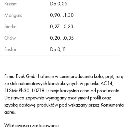
MP159
56DGNH
HN73MBTYu
5B
1.4567 - AISI 304Cu
15X16H2AM
30X, AISI 5130, 30 godz
Krzem:
Do 0,05
Mangan:
0,90…1,30
Multimet n155
68NKhVKTYu
XN70YU
TL5
1.4570-aisi303Cu
18X11MNFB
30hg, 30hg
Siarka:
0,27…0,33
Nikrofer 5923 HMO
79NM, Magnifer 7904
HN75MBTYu
NA 6
1.4574 - Stop PH 15-7 Mo®
18X12VMBFR
30hgsa, 30hgsa
Ołów:
0,20…0,35
Nicrofer 6030
80 mil morskich
XN75TBYu
TS-6
1.4580 - AISI 316Cb
20X12VNMF
30hgsn2a, 30hgsna
Fosfor:
Do 0,11
Nitronik 40
80NMV-VI
XN77TYu
14 tytan
1.4597 - AISI 204Cu
20Х3MFW
30xn2ma, 30CrNiMo8
Nitronik 50
80NHS
XN77TYUR
SP-17
Stop 28 - 1.4563
21NKMT
30хн3а, 31nicr14
Firma Evek GmbH oferuje w cenie producenta koło, pręt, rurę
ze stali automatowych konstrukcyjnych w gatunku AC14,
Nitronika 60
81HMA
ХН78Т
40 tytanu
Stop 31 - 1.4562
37X12N8G8MFB
34khn3ma, 36NiCrMo16, 35NiCrMo16
11SMnPb30,1.0718. Istnieje korzystna cena od producenta.
Dostawca zapewnia wymagany asortyment profili oraz
Nitronik 75
Rodzaje stopów precyzyjnych
HN80TBY
Stop 254smo® - 1.4547
40X10X2M
35hg, 35hg
szybką dostawę produktów pod wskazany przez Konsumenta
adres.
Nimonic 80a
Bimetale termostatyczne
N65M, EP982
Stop 926 - 1.4529
40Х9С2
35hgsa, 35hgsa
Właściwości i zastosowanie