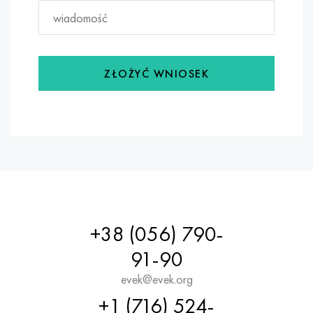
ZŁOŻYĆ WNIOSEK
+38 (056) 790-
91-90
evek@evek.org
+1 (716) 524-