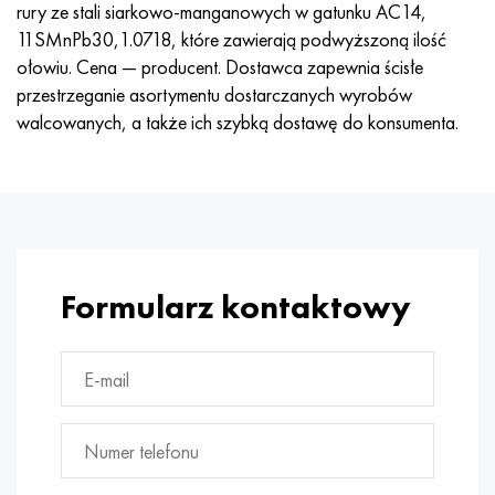
rury ze stali siarkowo-manganowych w gatunku AC14,
Hastelloy C-276
40XFA, 1.7223, AISI 4142
11SMnPb30,1.0718, które zawierają podwyższoną ilość
ołowiu. Cena — producent. Dostawca zapewnia ścisłe
Hastelloy C2000
45X, 45h, 1,7035
przestrzeganie asortymentu dostarczanych wyrobów
walcowanych, a także ich szybką dostawę do konsumenta.
Hastelloy 3
45HN2MFA, k2425, 45hnmf
Hastelloy x
A40G, 44smn28, 1.0762, 46s20
Udimet 500
Udimet 720
Formularz kontaktowy