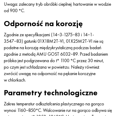
Nimonic 90
rura precyzyjna
H70MFV
AM-350 - poprawka 5548
45Х14Н14В2М
ac35g2, 36smnpb14, 1.0765
Uwaga: zalecany tryb obróbki cieplnej: hartowanie w wodzie
od 900 °C.
Nimonic 263
AM-355 - poprawka 5547
50X14MF
38x2n2ma, 34CrNiMo6, 40NiCrMo7
Odporność na korozję
Haynesa 25
Custom 450® - bez S45000
65X13
40hn2ma, 34CrNiMo4, 36hnm
Zgodnie ze specyfikacjami (14−3-1275−83 i 14−1-
3547−83) gatunki 01X18M2T-VI, 01X25M2T-VI nie są
Haynesa 188
Grecki Ascoloy 418
90X18MF
38h, 37h
podatne na korozję międzykrystaliczną podczas badań
zgodnie z metodą AMU GOST 6032−89. Przed badaniem
Haynesa 230
Rura odporna na korozję
95X18
38XA, 37Cr4, AISI 5135
próbka jest podgrzewana do t° 1100 °C przez 30 minut,
po czym jest schładzana w powietrzu. Należy również
Hastelloy b2
38HN3MFA, 35nicrmov12-5
zwrócić uwagę na odporność na pękanie korozyjne
w chlorkach.
Hastelloy b3
40G, 40Mn4, AISI 1035
Parametry technologiczne
Hastelloy c4
38XM, 42CrMo4, AISI 1.7225
Zakres temperatur odkształcenia plastycznego na gorąco
Hastelloy c22
40ХН, 36NiCr6, AISI 3135
wynosi 1160−850°C. Walcowanie rur na gorąco odbywa się