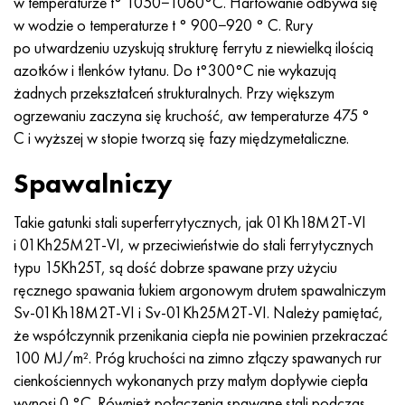
w temperaturze t° 1050−1060°C. Hartowanie odbywa się
Hastelloy C-276
40XFA, 1.7223, AISI 4142
w wodzie o temperaturze t ° 900−920 ° С. Rury
po utwardzeniu uzyskują strukturę ferrytu z niewielką ilością
Hastelloy C2000
45X, 45h, 1,7035
azotków i tlenków tytanu. Do t°300°C nie wykazują
żadnych przekształceń strukturalnych. Przy większym
Hastelloy 3
45HN2MFA, k2425, 45hnmf
ogrzewaniu zaczyna się kruchość, aw temperaturze 475 °
C i wyższej w stopie tworzą się fazy międzymetaliczne.
Hastelloy x
A40G, 44smn28, 1.0762, 46s20
Spawalniczy
Udimet 500
Takie gatunki stali superferrytycznych, jak 01Kh18M2T-VI
Udimet 720
i 01Kh25M2T-VI, w przeciwieństwie do stali ferrytycznych
typu 15Kh25T, są dość dobrze spawane przy użyciu
ręcznego spawania łukiem argonowym drutem spawalniczym
Sv-01Kh18M2T-VI i Sv-01Kh25M2T-VI. Należy pamiętać,
że współczynnik przenikania ciepła nie powinien przekraczać
100 MJ/m². Próg kruchości na zimno złączy spawanych rur
cienkościennych wykonanych przy małym dopływie ciepła
wynosi 0 °C. Również połączenia spawane stali podczas