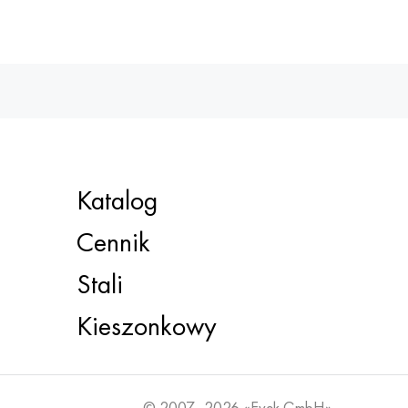
Katalog
Cennik
Stali
Kieszonkowy
© 2007–2026 «Evek GmbH»