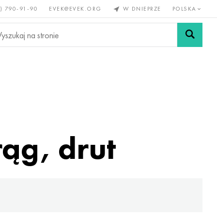
) 790-91-90
EVEK@EVEK.ORG
W DNIEPRZE
POLSKA
e
Stali
Siatki i
lazne
stopowej
połączenia
ąg, drut