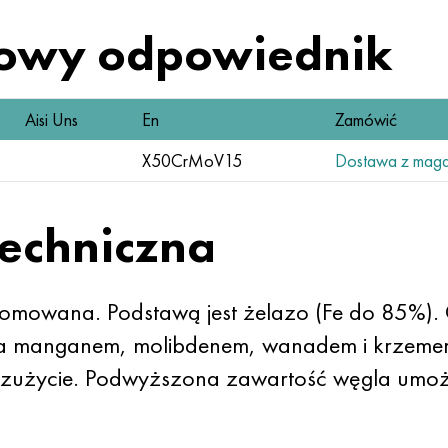
owy odpowiednik
Aisi Uns
En
Zamówić
X50CrMoV15
Dostawa z maga
techniczna
romowana. Podstawą jest żelazo (Fe do 85%).
 manganem, molibdenem, wanadem i krzemem
 zużycie. Podwyższona zawartość węgla umożl