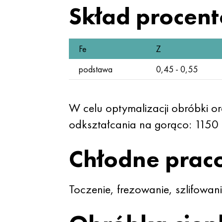
Skład procen
Fe
Z
podstawa
0,45 - 0,55
W celu optymalizacji obróbki o
odkształcania na gorąco: 1150
Chłodne prac
Toczenie, frezowanie, szlifowan