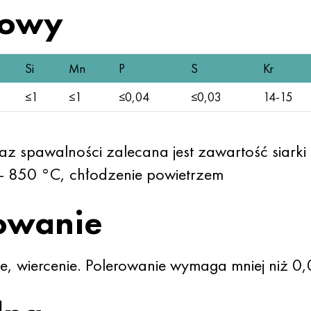
towy
Si
Mn
P
S
Kr
≤1
≤1
≤0,04
≤0,03
14-15
raz spawalności zalecana jest zawartość siar
 - 850 °C, chłodzenie powietrzem
owanie
ie, wiercenie. Polerowanie wymaga mniej niż 0,