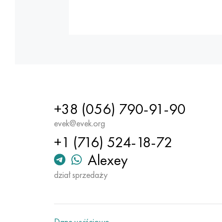
+38 (056) 790-91-90
evek@evek.org
+1 (716) 524-18-72
Alexey
dział sprzedaży
Dane wyjściowe