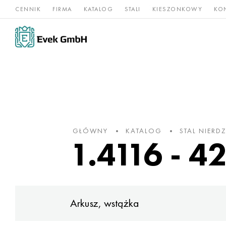
CENNIK
FIRMA
KATALOG
STALI
KIESZONKOWY
KO
Stopy
Stal
Rz
Tytan
niklu
nierdzewna
og
GŁÓWNY
KATALOG
STAL NIER
1.4116 - 4
Arkusz, wstążka