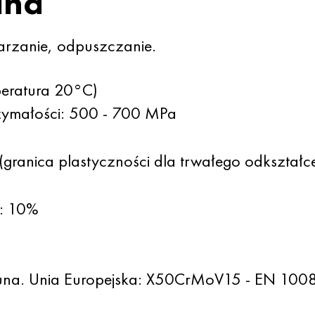
lna
arzanie, odpuszczanie.
peratura 20°C)
rzymałości: 500 - 700 MPa
(granica plastyczności dla trwałego odkształ
u: 10%
runa. Unia Europejska: X50CrMoV15 - EN 100