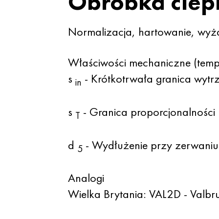
Obróbka ciep
Normalizacja, hartowanie, wyż
Właściwości mechaniczne (tem
s
- Krótkotrwała granica wyt
in
s
- Granica proporcjonalności 
T
d
- Wydłużenie przy zerwani
5
Analogi
Wielka Brytania: VAL2D - Valb