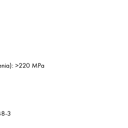
cenia): >220 MPa
88-3