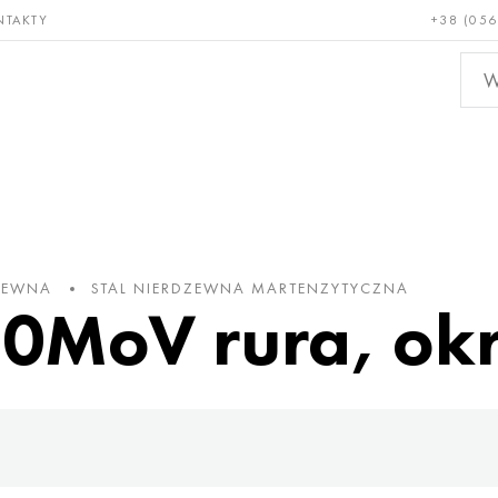
NTAKTY
+38 (056
adkie i
Brąz, miedź,
Metal
niotrwałe
mosiądz
nieże
DZEWNA
STAL NIERDZEWNA MARTENZYTYCZNA
20MoV rura, okr