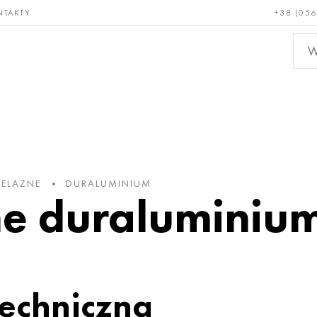
NTAKTY
+38 (056
adkie i
Brąz, miedź,
Metal
niotrwałe
mosiądz
nieże
ŻELAZNE
DURALUMINIUM
 duraluminium
techniczna