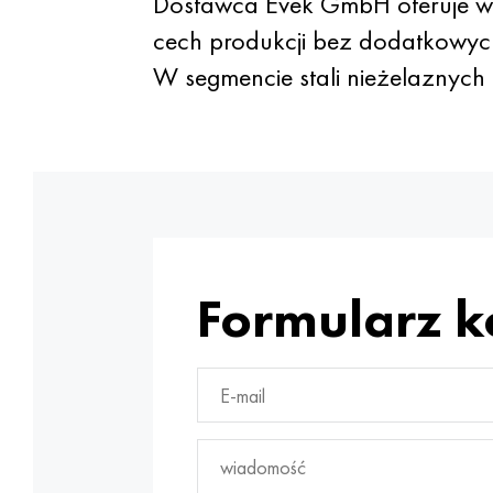
Dostawca Evek GmbH oferuje wy
cech produkcji bez dodatkowych
W segmencie stali nieżelaznyc
Formularz 