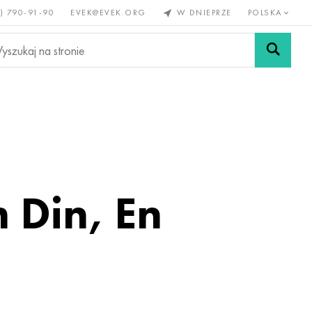
) 790-91-90
EVEK@EVEK.ORG
W DNIEPRZE
POLSKA
e
Stali
Siatki i
lazne
stopowej
połączenia
 Din, En