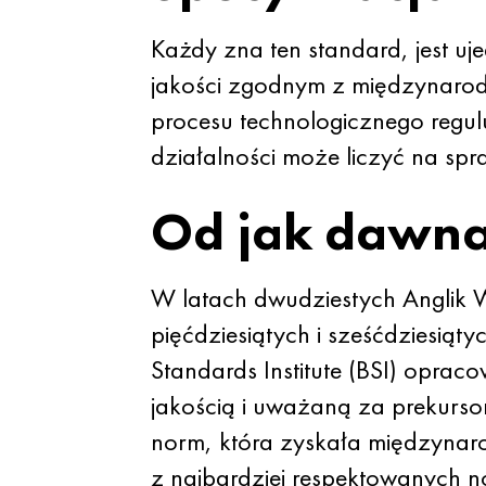
Każdy zna ten standard, jest u
jakości zgodnym z międzynaro
procesu technologicznego regulu
działalności może liczyć na sp
Od jak dawna
W latach dwudziestych Anglik W
pięćdziesiątych i sześćdziesiąt
Standards Institute (BSI) opra
jakością i uważaną za prekurs
norm, która zyskała międzynaro
z najbardziej respektowanych 