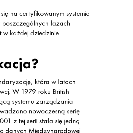
 się na certyfikowanym systemie
w poszczególnych fazach
t w każdej dziedzinie
kacja?
daryzację, która w latach
wej. W 1979 roku British
czącą systemu zarządzania
rowadzono nowoczesną serię
z tej serii stała się jedną
ług danych Międzynarodowej