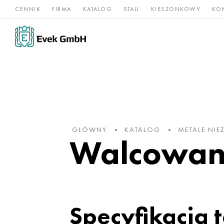
CENNIK
FIRMA
KATALOG
STALI
KIESZONKOWY
KO
Stopy
Stal
Rz
Tytan
niklu
nierdzewna
og
GŁÓWNY
KATALOG
METALE NIE
Walcowane
Specyfikacja 