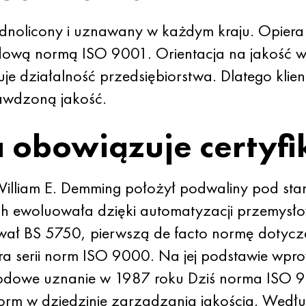
jednolicony i uznawany w każdym kraju. Opiera
dową normą ISO 9001. Orientacja na jakość 
je działalność przedsiębiorstwa. Dlatego klien
rawdzoną jakość.
 obowiązuje certyfi
illiam E. Demming położył podwaliny pod stan
ych ewoluowała dzięki automatyzacji przemysło
cował BS 5750, pierwszą de facto normę doty
ora serii norm ISO 9000. Na jej podstawie wp
dowe uznanie w 1987 roku Dziś norma ISO 9001 
norm w dziedzinie zarządzania jakością. Wed