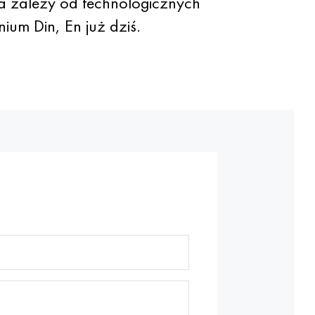
a zależy od technologicznych
um Din, En już dziś.