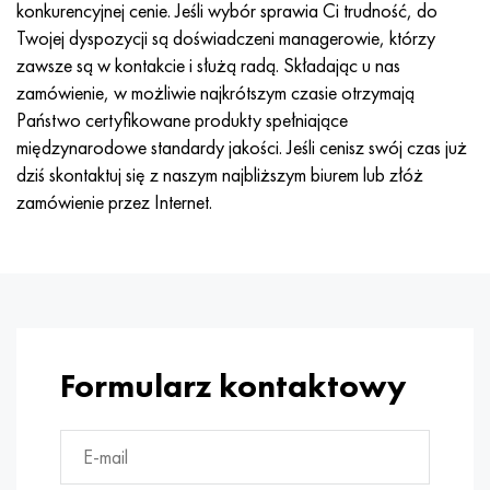
konkurencyjnej cenie. Jeśli wybór sprawia Ci trudność, do
Nimonic 90
rura precyzyjna
H70MFV
AM-350 - poprawka 5548
45Х14Н14В2М
ac35g2, 36smnpb14, 1.0765
Twojej dyspozycji są doświadczeni managerowie, którzy
zawsze są w kontakcie i służą radą. Składając u nas
Nimonic 263
AM-355 - poprawka 5547
50X14MF
38x2n2ma, 34CrNiMo6, 40NiCrMo7
zamówienie, w możliwie najkrótszym czasie otrzymają
Państwo certyfikowane produkty spełniające
Haynesa 25
Custom 450® - bez S45000
65X13
40hn2ma, 34CrNiMo4, 36hnm
międzynarodowe standardy jakości. Jeśli cenisz swój czas już
dziś skontaktuj się z naszym najbliższym biurem lub złóż
Haynesa 188
Grecki Ascoloy 418
90X18MF
38h, 37h
zamówienie przez Internet.
Haynesa 230
Rura odporna na korozję
95X18
38XA, 37Cr4, AISI 5135
Hastelloy b2
38HN3MFA, 35nicrmov12-5
Hastelloy b3
40G, 40Mn4, AISI 1035
Formularz kontaktowy
Hastelloy c4
38XM, 42CrMo4, AISI 1.7225
Hastelloy c22
40ХН, 36NiCr6, AISI 3135