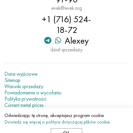
evek@evek.org
+1 (716) 524-
18-72
Alexey
dział sprzedaży
Dane wyjściowe
Sitemap
Warunki sprzedaży
Powiadomienie o wycofaniu
Polityka prywatności
Current metal prices
Odwiedzając tę stronę, akceptujesz program cookie.
© 2007–2026 «Evek GmbH»
Dowiedz się więcej o polityce dotyczącej plików cookie
.
Korzystanie z zawartości strony internetowej bez
bezpośredniego odniesienia jest zabronione.