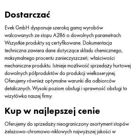
MP159
56DGNH
HN73MBTYu
5B
1.4567 - AISI 304Cu
15X16H2AM
30X, AISI 5130, 30 godz
Dostarczać
Multimet n155
68NKhVKTYu
XN70YU
TL5
1.4570-aisi303Cu
18X11MNFB
30hg, 30hg
Evek GmbH dysponuje szeroką gamą wyrobów
Nikrofer 5923 HMO
79NM, Magnifer 7904
HN75MBTYu
NA 6
1.4574 - Stop PH 15-7 Mo®
18X12VMBFR
30hgsa, 30hgsa
walcowanych ze stopu A286 o dowolnych parametrach.
Wszystkie produkty są certyfikowane. Dokumentacja
Nicrofer 6030
80 mil morskich
XN75TBYu
TS-6
1.4580 - AISI 316Cb
20X12VNMF
30hgsn2a, 30hgsna
techniczna zawiera dane dotyczące składu chemicznego,
maksymalnego procentu zanieczyszczeń; właściwości
Nitronik 40
80NMV-VI
XN77TYu
14 tytan
1.4597 - AISI 204Cu
20Х3MFW
30xn2ma, 30CrNiMo8
mechaniczne produktu. Istnieje możliwość sprzedaży hurtowej
dowolnych półproduktów do produkcji wielkoseryjnej.
Nitronik 50
80NHS
XN77TYUR
SP-17
Stop 28 - 1.4563
21NKMT
30хн3а, 31nicr14
Oferujemy również optymalne warunki dla odbiorców
detalicznych. Wysoki poziom obsługi i sprawność obsługi to
Nitronika 60
81HMA
ХН78Т
40 tytanu
Stop 31 - 1.4562
37X12N8G8MFB
34khn3ma, 36NiCrMo16, 35NiCrMo16
wizytówka naszej firmy.
Kup w najlepszej cenie
Nitronik 75
Rodzaje stopów precyzyjnych
HN80TBY
Stop 254smo® - 1.4547
40X10X2M
35hg, 35hg
Oferujemy do sprzedaży nieograniczony asortyment stopów
Nimonic 80a
Bimetale termostatyczne
N65M, EP982
Stop 926 - 1.4529
40Х9С2
35hgsa, 35hgsa
żelazowo-chromowo-niklowych najwyższej jakości w