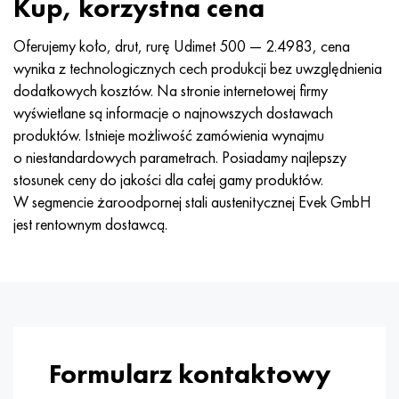
Kup, korzystna cena
Nimonic 90
rura precyzyjna
H70MFV
AM-350 - poprawka 5548
45Х14Н14В2М
ac35g2, 36smnpb14, 1.0765
Oferujemy koło, drut, rurę Udimet 500 — 2.4983, cena
Nimonic 263
AM-355 - poprawka 5547
50X14MF
38x2n2ma, 34CrNiMo6, 40NiCrMo7
wynika z technologicznych cech produkcji bez uwzględnienia
dodatkowych kosztów. Na stronie internetowej firmy
Haynesa 25
Custom 450® - bez S45000
65X13
40hn2ma, 34CrNiMo4, 36hnm
wyświetlane są informacje o najnowszych dostawach
produktów. Istnieje możliwość zamówienia wynajmu
Haynesa 188
Grecki Ascoloy 418
90X18MF
38h, 37h
o niestandardowych parametrach. Posiadamy najlepszy
stosunek ceny do jakości dla całej gamy produktów.
Haynesa 230
Rura odporna na korozję
95X18
38XA, 37Cr4, AISI 5135
W segmencie żaroodpornej stali austenitycznej Evek GmbH
jest rentownym dostawcą.
Hastelloy b2
38HN3MFA, 35nicrmov12-5
Hastelloy b3
40G, 40Mn4, AISI 1035
Hastelloy c4
38XM, 42CrMo4, AISI 1.7225
Hastelloy c22
40ХН, 36NiCr6, AISI 3135
Formularz kontaktowy