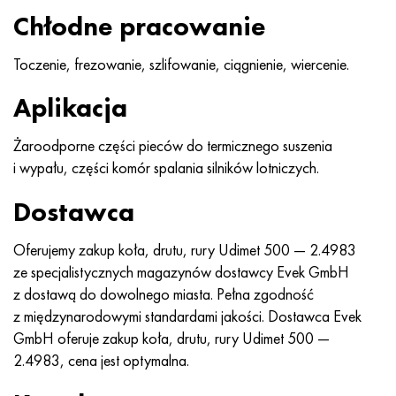
MP159
56DGNH
HN73MBTYu
5B
1.4567 - AISI 304Cu
15X16H2AM
30X, AISI 5130, 30 godz
Chłodne pracowanie
Multimet n155
68NKhVKTYu
XN70YU
TL5
1.4570-aisi303Cu
18X11MNFB
30hg, 30hg
Toczenie, frezowanie, szlifowanie, ciągnienie, wiercenie.
Nikrofer 5923 HMO
79NM, Magnifer 7904
HN75MBTYu
NA 6
1.4574 - Stop PH 15-7 Mo®
18X12VMBFR
30hgsa, 30hgsa
Aplikacja
Nicrofer 6030
80 mil morskich
XN75TBYu
TS-6
1.4580 - AISI 316Cb
20X12VNMF
30hgsn2a, 30hgsna
Żaroodporne części pieców do termicznego suszenia
i wypału, części komór spalania silników lotniczych.
Nitronik 40
80NMV-VI
XN77TYu
14 tytan
1.4597 - AISI 204Cu
20Х3MFW
30xn2ma, 30CrNiMo8
Dostawca
Nitronik 50
80NHS
XN77TYUR
SP-17
Stop 28 - 1.4563
21NKMT
30хн3а, 31nicr14
Oferujemy zakup koła, drutu, rury Udimet 500 — 2.4983
ze specjalistycznych magazynów dostawcy Evek GmbH
Nitronika 60
81HMA
ХН78Т
40 tytanu
Stop 31 - 1.4562
37X12N8G8MFB
34khn3ma, 36NiCrMo16, 35NiCrMo16
z dostawą do dowolnego miasta. Pełna zgodność
z międzynarodowymi standardami jakości. Dostawca Evek
Nitronik 75
Rodzaje stopów precyzyjnych
HN80TBY
Stop 254smo® - 1.4547
40X10X2M
35hg, 35hg
GmbH oferuje zakup koła, drutu, rury Udimet 500 —
2.4983, cena jest optymalna.
Nimonic 80a
Bimetale termostatyczne
N65M, EP982
Stop 926 - 1.4529
40Х9С2
35hgsa, 35hgsa