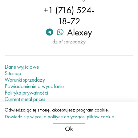
Hastelloy C-276
40XFA, 1.7223, AISI 4142
+1 (716) 524-
18-72
Hastelloy C2000
45X, 45h, 1,7035
Alexey
Hastelloy 3
45HN2MFA, k2425, 45hnmf
dział sprzedaży
Hastelloy x
A40G, 44smn28, 1.0762, 46s20
Udimet 500
Dane wyjściowe
Sitemap
Warunki sprzedaży
Udimet 720
Powiadomienie o wycofaniu
Polityka prywatności
Current metal prices
Odwiedzając tę stronę, akceptujesz program cookie.
© 2007–2026 «Evek GmbH»
Dowiedz się więcej o polityce dotyczącej plików cookie
.
Korzystanie z zawartości strony internetowej bez
bezpośredniego odniesienia jest zabronione.
Ok