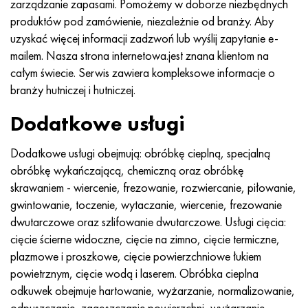
zarządzanie zapasami. Pomożemy w doborze niezbędnych
MP159
56DGNH
HN73MBTYu
5B
1.4567 - AISI 304Cu
15X16H2AM
30X, AISI 5130, 30 godz
produktów pod zamówienie, niezależnie od branży. Aby
uzyskać więcej informacji zadzwoń lub wyślij zapytanie e-
Multimet n155
68NKhVKTYu
XN70YU
TL5
1.4570-aisi303Cu
18X11MNFB
30hg, 30hg
mailem. Nasza strona internetowa.jest znana klientom na
całym świecie. Serwis zawiera kompleksowe informacje o
Nikrofer 5923 HMO
79NM, Magnifer 7904
HN75MBTYu
NA 6
1.4574 - Stop PH 15-7 Mo®
18X12VMBFR
30hgsa, 30hgsa
branży hutniczej i hutniczej.
Nicrofer 6030
80 mil morskich
XN75TBYu
TS-6
1.4580 - AISI 316Cb
20X12VNMF
30hgsn2a, 30hgsna
Dodatkowe usługi
Nitronik 40
80NMV-VI
XN77TYu
14 tytan
1.4597 - AISI 204Cu
20Х3MFW
30xn2ma, 30CrNiMo8
Dodatkowe usługi obejmują: obróbkę cieplną, specjalną
obróbkę wykańczającą, chemiczną oraz obróbkę
Nitronik 50
80NHS
XN77TYUR
SP-17
Stop 28 - 1.4563
21NKMT
30хн3а, 31nicr14
skrawaniem - wiercenie, frezowanie, rozwiercanie, piłowanie,
gwintowanie, toczenie, wytaczanie, wiercenie, frezowanie
Nitronika 60
81HMA
ХН78Т
40 tytanu
Stop 31 - 1.4562
37X12N8G8MFB
34khn3ma, 36NiCrMo16, 35NiCrMo16
dwutarczowe oraz szlifowanie dwutarczowe. Usługi cięcia:
cięcie ścierne widoczne, cięcie na zimno, cięcie termiczne,
Nitronik 75
Rodzaje stopów precyzyjnych
HN80TBY
Stop 254smo® - 1.4547
40X10X2M
35hg, 35hg
plazmowe i proszkowe, cięcie powierzchniowe łukiem
powietrznym, cięcie wodą i laserem. Obróbka cieplna
Nimonic 80a
Bimetale termostatyczne
N65M, EP982
Stop 926 - 1.4529
40Х9С2
35hgsa, 35hgsa
odkuwek obejmuje hartowanie, wyżarzanie, normalizowanie,
odpuszczanie, zagęszczanie powierzchni, wyżarzanie