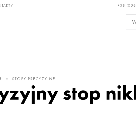
NTAKTY
+38 (056
adkie i
Brąz, miedź,
Metal
niotrwałe
mosiądz
nieże
U
STOPY PRECYZYJNE
cyzyjny stop nik