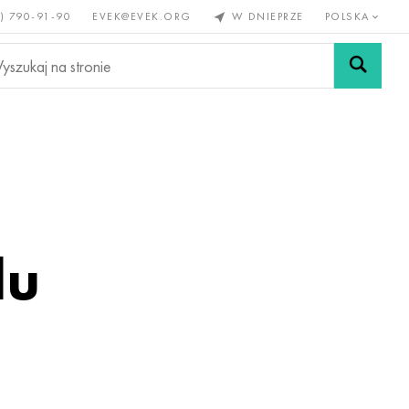
) 790-91-90
EVEK@EVEK.ORG
W DNIEPRZE
POLSKA
e
Stali
Siatki i
lazne
stopowej
połączenia
lu