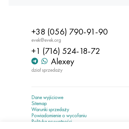
+38 (056) 790-91-90
evek@evek.org
+1 (716) 524-18-72
Alexey
dział sprzedaży
Dane wyjściowe
Sitemap
Warunki sprzedaży
Powiadomienie o wycofaniu
Polityka prywatności
Current metal prices