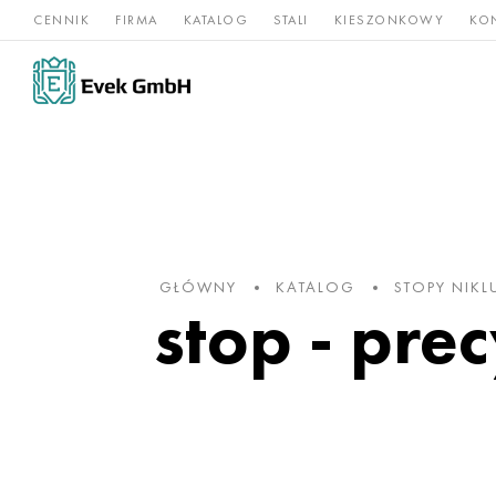
CENNIK
FIRMA
KATALOG
STALI
KIESZONKOWY
KO
Stopy
Stal
Rz
Tytan
niklu
nierdzewna
og
GŁÓWNY
KATALOG
STOPY NIKL
stop - pre