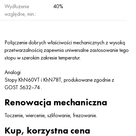
Nimonic 90
rura precyzyjna
H70MFV
AM-350 - poprawka 5548
45Х14Н14В2М
ac35g2, 36smnpb14, 1.0765
Wydłużenie
40%
względne, min.:
Nimonic 263
AM-355 - poprawka 5547
50X14MF
38x2n2ma, 34CrNiMo6, 40NiCrMo7
Haynesa 25
Custom 450® - bez S45000
65X13
40hn2ma, 34CrNiMo4, 36hnm
Połączenie dobrych właściwości mechanicznych z wysoką
Haynesa 188
Grecki Ascoloy 418
90X18MF
38h, 37h
przetwarzalnością zapewnia uniwersalne zastosowanie tego
stopu w szerokim zakresie temperatur.
Haynesa 230
Rura odporna na korozję
95X18
38XA, 37Cr4, AISI 5135
Analogi
Hastelloy b2
38HN3MFA, 35nicrmov12-5
Stopy KhN60VT i KhN78T, produkowane zgodnie z
GOST 5632–74
.
Hastelloy b3
40G, 40Mn4, AISI 1035
Renowacja mechaniczna
Hastelloy c4
38XM, 42CrMo4, AISI 1.7225
Toczenie, wiercenie, szlifowanie, frezowanie.
Hastelloy c22
40ХН, 36NiCr6, AISI 3135
Kup, korzystna cena