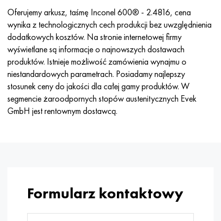
Hastelloy C-276
40XFA, 1.7223, AISI 4142
Oferujemy arkusz, taśmę Inconel 600® - 2.4816, cena
wynika z technologicznych cech produkcji bez uwzględnienia
Hastelloy C2000
45X, 45h, 1,7035
dodatkowych kosztów. Na stronie internetowej firmy
wyświetlane są informacje o najnowszych dostawach
Hastelloy 3
45HN2MFA, k2425, 45hnmf
produktów. Istnieje możliwość zamówienia wynajmu o
niestandardowych parametrach. Posiadamy najlepszy
Hastelloy x
A40G, 44smn28, 1.0762, 46s20
stosunek ceny do jakości dla całej gamy produktów. W
segmencie żaroodpornych stopów austenitycznych Evek
Udimet 500
GmbH jest rentownym dostawcą.
Udimet 720
Formularz kontaktowy