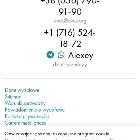
+38 (056) 790-
91-90
evek@evek.org
+1 (716) 524-
18-72
Alexey
dział sprzedaży
Dane wyjściowe
Sitemap
Warunki sprzedaży
Powiadomienie o wycofaniu
Polityka prywatności
Current metal prices
Odwiedzając tę stronę, akceptujesz program cookie.
© 2007–2026 «Evek GmbH»